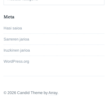
Meta
Hasi saioa
Sarreren jarioa
Iruzkinen jarioa
WordPress.org
© 2026 Candid Theme by
Array
.