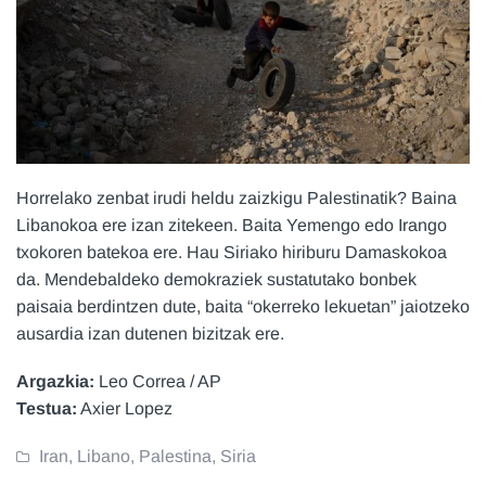
Horrelako zenbat irudi heldu zaizkigu Palestinatik? Baina
Libanokoa ere izan zitekeen. Baita Yemengo edo Irango
txokoren batekoa ere. Hau Siriako hiriburu Damaskokoa
da. Mendebaldeko demokraziek sustatutako bonbek
paisaia berdintzen dute, baita “okerreko lekuetan” jaiotzeko
ausardia izan dutenen bizitzak ere.
Argazkia:
Leo Correa / AP
Testua:
Axier Lopez
Iran
,
Libano
,
Palestina
,
Siria