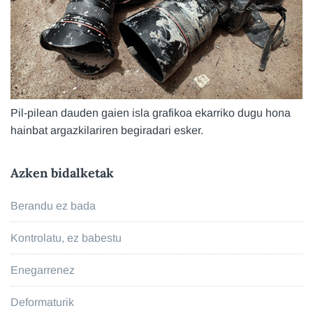
Pil-pilean dauden gaien isla grafikoa ekarriko dugu hona
hainbat argazkilariren begiradari esker.
Azken bidalketak
Berandu ez bada
Kontrolatu, ez babestu
Enegarrenez
Deformaturik