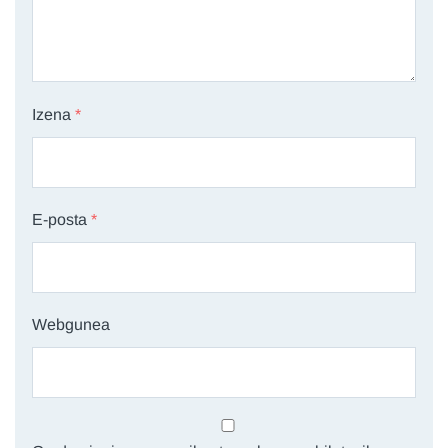
Izena
*
E-posta
*
Webgunea