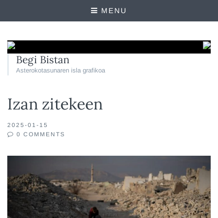
MENU
Begi Bistan
Asterokotasunaren isla grafikoa
Izan zitekeen
2025-01-15
0 COMMENTS