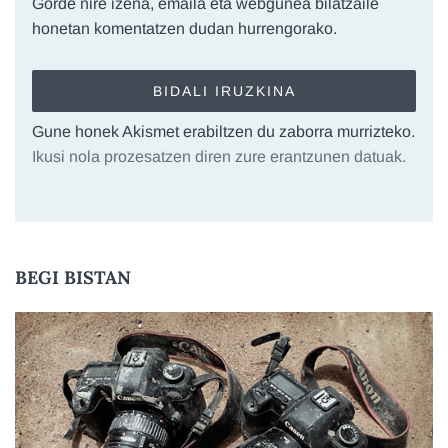
Gorde nire izena, emaila eta webgunea bilatzaile
honetan komentatzen dudan hurrengorako.
Gune honek Akismet erabiltzen du zaborra murrizteko.
Ikusi nola prozesatzen diren zure erantzunen datuak.
BEGI BISTAN