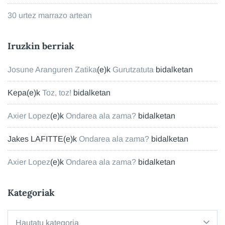
30 urtez marrazo artean
Iruzkin berriak
Josune Aranguren Zatika
(e)k
Gurutzatuta
bidalketan
Kepa
(e)k
Toz, toz!
bidalketan
Axier Lopez
(e)k
Ondarea ala zama?
bidalketan
Jakes LAFITTE
(e)k
Ondarea ala zama?
bidalketan
Axier Lopez
(e)k
Ondarea ala zama?
bidalketan
Kategoriak
Kategoriak