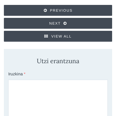
PREVIOUS
NEXT
VIEW ALL
Utzi erantzuna
Iruzkina
*