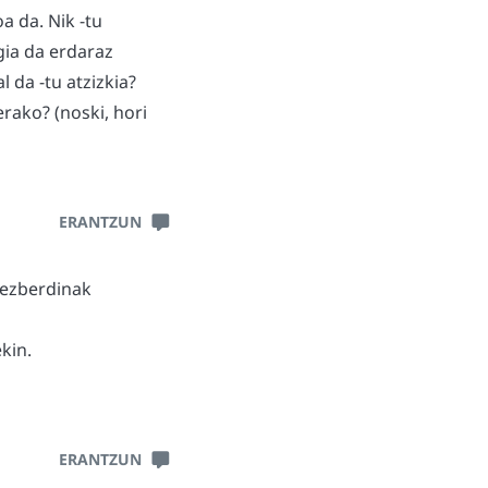
a da. Nik -tu
gia da erdaraz
 da -tu atzizkia?
erako? (noski, hori
ERANTZUN
e ezberdinak
kin.
ERANTZUN