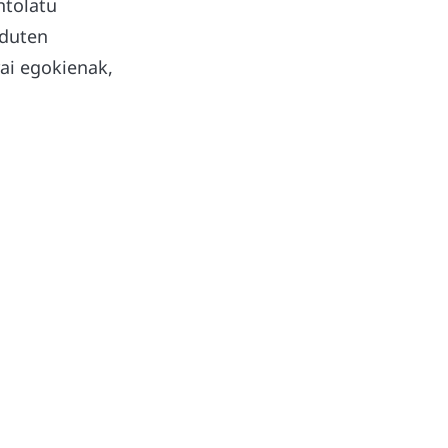
ntolatu
 duten
rai egokienak,