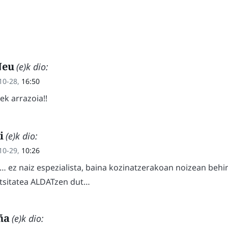
Neu
(e)k dio:
10-28,
16:50
ek arrazoia!!
i
(e)k dio:
10-29,
10:26
 ez naiz espezialista, baina kozinatzerakoan noizean beh
ntsitatea ALDATzen dut…
ña
(e)k dio: