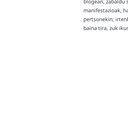
blogean, zabaldu s
manifestazioak, h
pertsonekin; irten
baina tira, zuk ikus