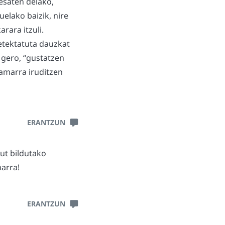
esaten delako,
elako baizik, nire
rara itzuli.
etektatuta dauzkat
 gero, “gustatzen
samarra iruditzen
ERANTZUN
dut bildutako
arra!
ERANTZUN