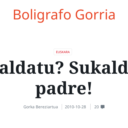
Boligrafo Gorria
EUSKARA
aldatu? Sukald
padre!
Gorka Bereziartua
2010-10-28
20