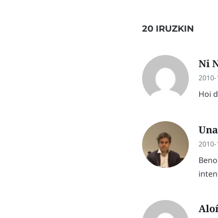
20 IRUZKIN
Ni 
2010-
Hoi d
Una
2010-
Beno…
inte
Alo