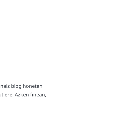
 naiz blog honetan
t ere. Azken finean,