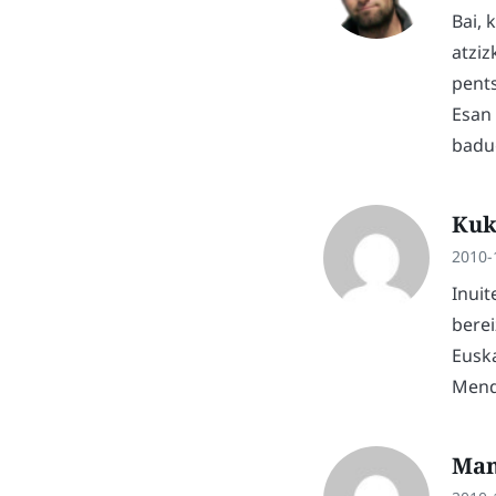
Bai, 
atziz
pents
Esan 
badug
Ku
2010-
Inuit
berei
Euska
Mende
Ma