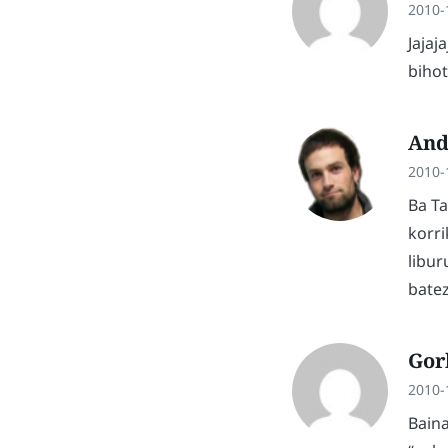
2010-
Jajaj
biho
And
2010-
Ba Ta
korri
libur
batez
Gor
2010-
Baina