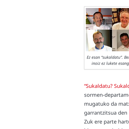
Ez esan “sukaldatu”. Be
inoiz ez lukete esang
“Sukaldatu? Sukald
sormen-departamen
mugatuko da matxi
garrantzitsua den
Zuk ere parte hart