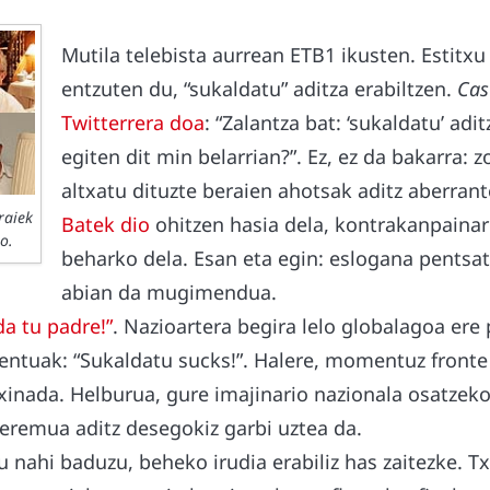
Mutila telebista aurrean ETB1 ikusten. Estitx
entzuten du, “sukaldatu” aditza erabiltzen.
Cas
Twitterrera doa
: “Zalantza bat: ‘sukaldatu’ adit
egiten dit min belarrian?”. Ez, ez da bakarra: z
altxatu dituzte beraien ahotsak aditz aberran
raiek
Batek dio
ohitzen hasia dela, kontrakanpainar
o.
beharko dela. Esan eta egin: eslogana pentsa
abian da mugimendua.
a tu padre!”
. Nazioartera begira lelo globalagoa ere
tuak: “Sukaldatu sucks!”. Halere, momentuz fronte 
nada. Helburua, gure imajinario nazionala osatzeko
 eremua aditz desegokiz garbi uztea da.
u nahi baduzu, beheko irudia erabiliz has zaitezke. T