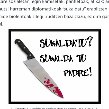
are sozialetan; egin kamisetak, panfletoak, afixak; a
autsi harreman diplomatikoak “sukaldatu” erabiltzen
bide biolentoak zilegi iruditzen bazaizkizu, ez dira ga
i.
Sukaldatu? Sukalda tu padre! (Jon Aranbururen diseinua)