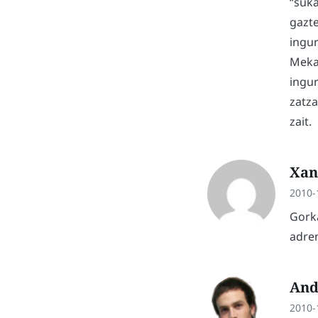
“suka
gazte
ingur
Meka
ingur
zatza
zait.
Xan
2010-
Gorka
adren
And
2010-