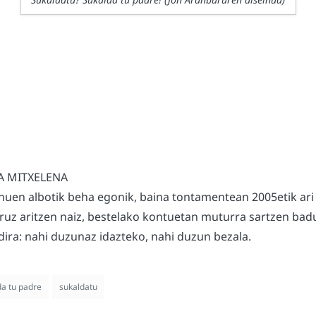
A MITXELENA
nuen albotik beha egonik, baina tontamentean 2005etik ari
uruz aritzen naiz, bestelako kontuetan muturra sartzen badu
ira: nahi duzunaz idazteko, nahi duzun bezala.
da tu padre
sukaldatu