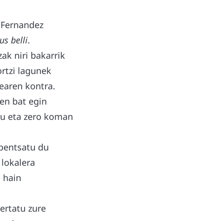
u Fernandez
us belli
.
zak niri bakarrik
ortzi lagunek
tearen kontra.
en bat egin
tu eta zero koman
 pentsatu du
lokalera
 hain
xertatu zure