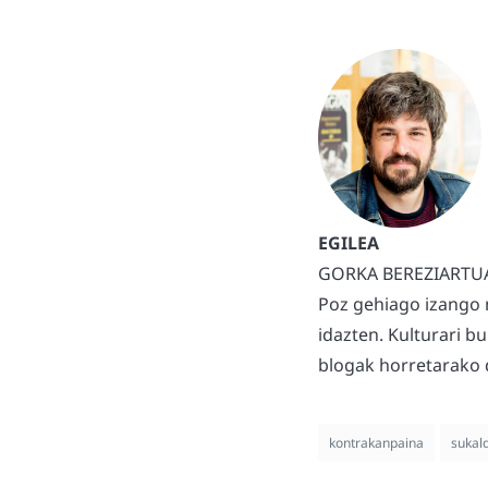
GORKA BEREZIARTU
Poz gehiago izango 
idazten. Kulturari b
blogak horretarako d
kontrakanpaina
sukal