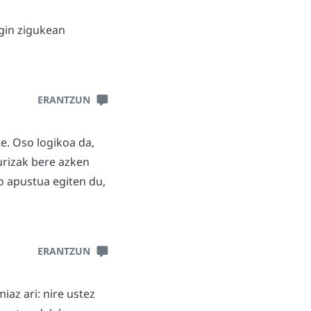
egin zigukean
ERANTZUN
te. Oso logikoa da,
urizak bere azken
o apustua egiten du,
ERANTZUN
az ari: nire ustez