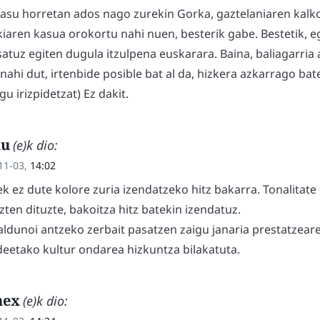
kasu horretan ados nago zurekin Gorka, gaztelaniaren kalko
kiaren kasua orokortu nahi nuen, besterik gabe. Bestetik, e
atuz egiten dugula itzulpena euskarara. Baina, baliagarria al
nahi dut, irtenbide posible bat al da, hizkera azkarrago bat
u irizpidetzat) Ez dakit.
ku
(e)k dio:
11-03,
14:02
ek ez dute kolore zuria izendatzeko hitz bakarra. Tonalitat
zten dituzte, bakoitza hitz batekin izendatuz.
ldunoi antzeko zerbait pasatzen zaigu janaria prestatzeare
etako kultur ondarea hizkuntza bilakatuta.
nex
(e)k dio: