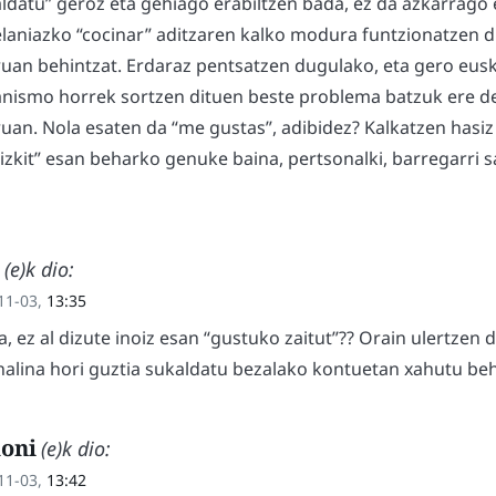
ldatu” geroz eta gehiago erabiltzen bada, ez da azkarrago 
laniazko “cocinar” aditzaren kalko modura funtzionatzen du
uan behintzat. Erdaraz pentsatzen dugulako, eta gero euska
nismo horrek sortzen dituen beste problema batzuk ere d
uan. Nola esaten da “me gustas”, adibidez? Kalkatzen hasiz
izkit” esan beharko genuke baina, pertsonalki, barregarri 
(e)k dio:
11-03,
13:35
, ez al dizute inoiz esan “gustuko zaitut”?? Orain ulertzen 
alina hori guztia sukaldatu bezalako kontuetan xahutu beh
oni
(e)k dio:
11-03,
13:42