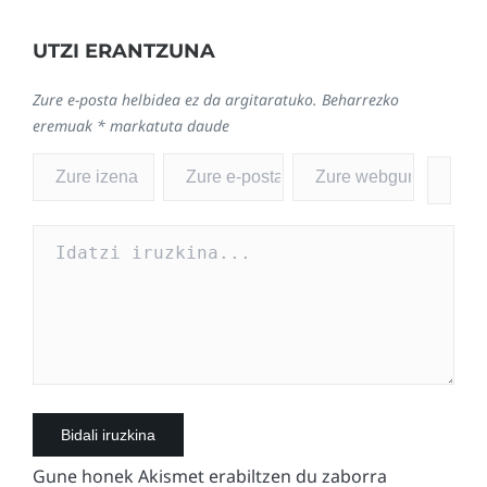
UTZI ERANTZUNA
Zure e-posta helbidea ez da argitaratuko.
Beharrezko
eremuak
*
markatuta daude
Gune honek Akismet erabiltzen du zaborra