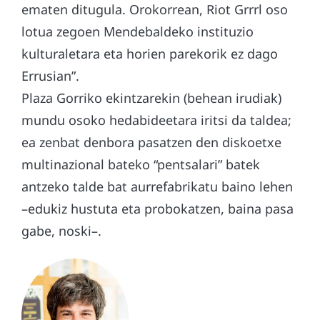
ematen ditugula. Orokorrean, Riot Grrrl oso
lotua zegoen Mendebaldeko instituzio
kulturaletara eta horien parekorik ez dago
Errusian”.
Plaza Gorriko ekintzarekin (behean irudiak)
mundu osoko hedabideetara iritsi da taldea;
ea zenbat denbora pasatzen den diskoetxe
multinazional bateko “pentsalari” batek
antzeko talde bat aurrefabrikatu baino lehen
–edukiz hustuta eta probokatzen, baina pasa
gabe, noski–.