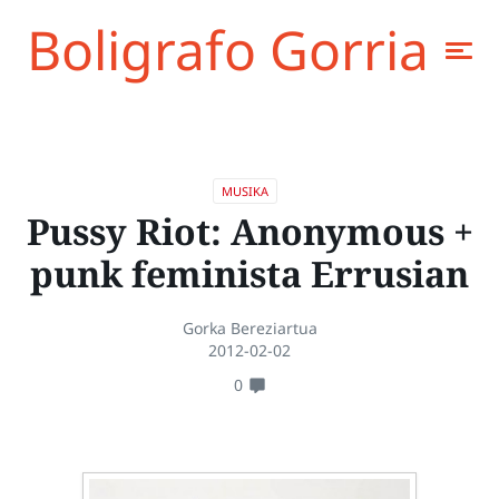
Boligrafo Gorria
MUSIKA
Pussy Riot: Anonymous +
punk feminista Errusian
Gorka Bereziartua
2012-02-02
0