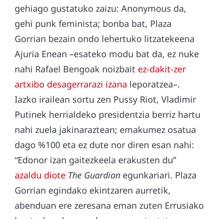
gehiago gustatuko zaizu: Anonymous da,
gehi punk feminista; bonba bat, Plaza
Gorrian bezain ondo lehertuko litzatekeena
Ajuria Enean –esateko modu bat da, ez nuke
nahi Rafael Bengoak noizbait
ez-dakit-zer
artxibo desagerrarazi izana
leporatzea–.
Iazko irailean sortu zen Pussy Riot, Vladimir
Putinek herrialdeko presidentzia berriz hartu
nahi zuela jakinaraztean; emakumez osatua
dago %100 eta ez dute nor diren esan nahi:
“Edonor izan gaitezkeela erakusten du”
azaldu diote
The Guardian
egunkariari. Plaza
Gorrian egindako ekintzaren aurretik,
abenduan ere zeresana eman zuten Errusiako