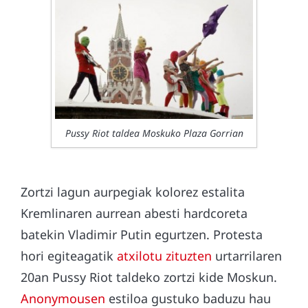
Pussy Riot taldea Moskuko Plaza Gorrian
Zortzi lagun aurpegiak kolorez estalita
Kremlinaren aurrean abesti hardcoreta
batekin Vladimir Putin egurtzen. Protesta
hori egiteagatik
atxilotu zituzten
urtarrilaren
20an Pussy Riot taldeko zortzi kide Moskun.
Anonymousen
estiloa gustuko baduzu hau