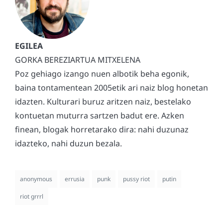
GORKA BEREZIARTUA MITXELENA
Poz gehiago izango nuen albotik beha egonik,
baina tontamentean 2005etik ari naiz blog honetan
idazten. Kulturari buruz aritzen naiz, bestelako
kontuetan muturra sartzen badut ere. Azken
finean, blogak horretarako dira: nahi duzunaz
idazteko, nahi duzun bezala.
anonymous
errusia
punk
pussy riot
putin
riot grrrl