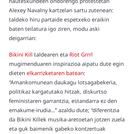
hauteskundeen ondorengo protestetan
Alexey Navalny kartzelan sartu zutenean:
taldeko hiru partaide espetxeko eraikin
baten teilatura igo ziren, modu aski
deigarrian:
Bikini Kill
taldearen eta
Riot Grrrl
mugimenduaren inspirazioa aipatu dute egin
dieten
elkarrizketaren batean
:
“Amankomunean daukagu lotsagabekeria,
politikaz kargatutako hitzak, diskurtso
feministaren garrantzia, estandarra ez den
emakume-irudia…” azaldu dute; “diferentzia
da Bikini Killek musika-aretoetan jotzen zuela
eta guk baimenik gabeko kontzertuak