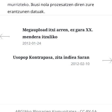
murrizteko.
Ikusi nola prozesatzen diren zure
erantzunen datuak.
Megaupload itxi arren, ez gara XX.
mendera itzuliko
2012-01-24
Usopop Kontrapasa, zita indiea Saran
2012-02-10
ARGIAko Blogarien Komunitatea
-
CC-BY-SA