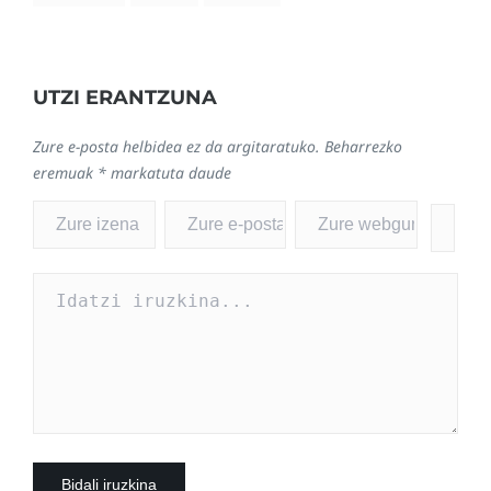
UTZI ERANTZUNA
Zure e-posta helbidea ez da argitaratuko.
Beharrezko
eremuak
*
markatuta daude