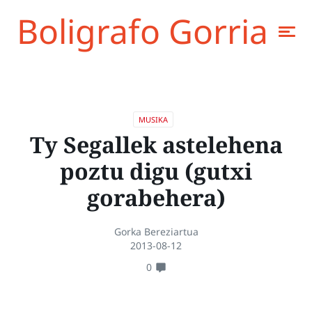
Boligrafo Gorria
MUSIKA
Ty Segallek astelehena
poztu digu (gutxi
gorabehera)
Gorka Bereziartua
2013-08-12
0