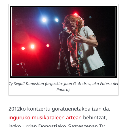
Ty Segall Donostian (argazkia: Juan G. Andres, aka Fotero del
Panico).
2012ko kontzertu goratuenetakoa izan da,
inguruko
musikazaleen
artean
behintzat,
iazko urrian Donostiako Gazteszenan Ty