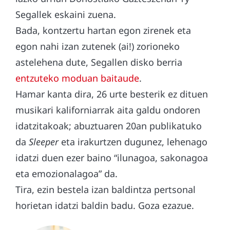
Segallek eskaini zuena.
Bada, kontzertu hartan egon zirenek eta
egon nahi izan zutenek (ai!) zorioneko
astelehena dute, Segallen disko berria
entzuteko moduan baitaude
.
Hamar kanta dira, 26 urte besterik ez dituen
musikari kaliforniarrak aita galdu ondoren
idatzitakoak; abuztuaren 20an publikatuko
da
Sleeper
eta irakurtzen dugunez, lehenago
idatzi duen ezer baino “ilunagoa, sakonagoa
eta emozionalagoa” da.
Tira, ezin bestela izan baldintza pertsonal
horietan idatzi baldin badu. Goza ezazue.