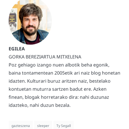
GORKA BEREZIARTUA MITXELENA
Poz gehiago izango nuen albotik beha egonik,
baina tontamentean 2005etik ari naiz blog honetan
idazten. Kulturari buruz aritzen naiz, bestelako
kontuetan muturra sartzen badut ere. Azken
finean, blogak horretarako dira: nahi duzunaz
idazteko, nahi duzun bezala.
gazteszena
sleeper
Ty Segall