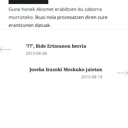
Gune honek Akismet erabiltzen du zaborra
murrizteko.
Ikusi nola prozesatzen diren zure
erantzunen datuak.
‘77’, Bide Ertzeanen berria
2013-08-08
Joseba Irazoki Moskuko jaietan
2013-08-19