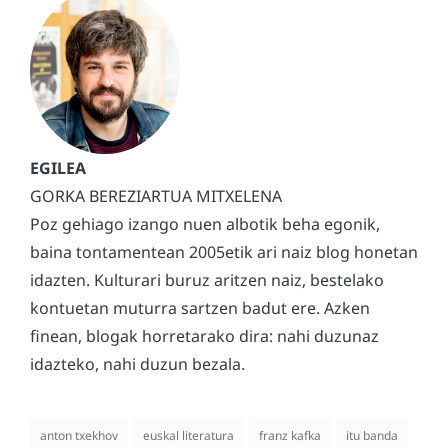
GORKA BEREZIARTUA MITXELENA
Poz gehiago izango nuen albotik beha egonik,
baina tontamentean 2005etik ari naiz blog honetan
idazten. Kulturari buruz aritzen naiz, bestelako
kontuetan muturra sartzen badut ere. Azken
finean, blogak horretarako dira: nahi duzunaz
idazteko, nahi duzun bezala.
anton txekhov
euskal literatura
franz kafka
itu banda