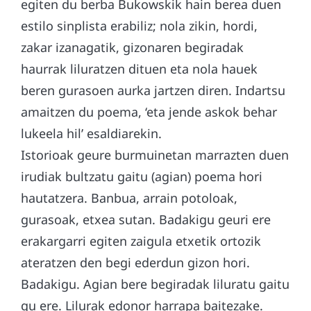
egiten du berba Bukowskik hain berea duen
estilo sinplista erabiliz; nola zikin, hordi,
zakar izanagatik, gizonaren begiradak
haurrak liluratzen dituen eta nola hauek
beren gurasoen aurka jartzen diren. Indartsu
amaitzen du poema, ‘eta jende askok behar
lukeela hil’ esaldiarekin.
Istorioak geure burmuinetan marrazten duen
irudiak bultzatu gaitu (agian) poema hori
hautatzera. Banbua, arrain potoloak,
gurasoak, etxea sutan. Badakigu geuri ere
erakargarri egiten zaigula etxetik ortozik
ateratzen den begi ederdun gizon hori.
Badakigu. Agian bere begiradak liluratu gaitu
gu ere. Lilurak edonor harrapa baitezake.