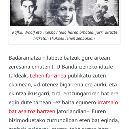
Kafka, Woolf eta Txekhov (edo haren bibotea) jarri dituzte
hizketan ITUkoek lehen zenbakian.
Badaramatza hilabete batzuk gure artean
zeresana ematen ITU Banda izeneko idazle
taldeak.
Lehen fanzinea
publikatu zuten
ekainean, #diotenez bigarrena ere aurki, eta
ekintza ikusgarri, tira, entzungarriren bat ere
egin dute tartean –ez baita egunero
irratsaio
bat asaltoz hartzen
Jatorlandian–. Euren
bizimoduetako zurrunbiloan eten bat eginda,