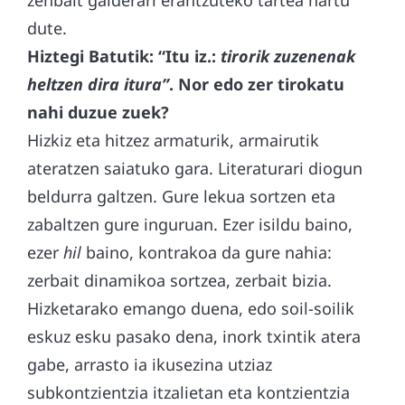
zenbait galderari erantzuteko tartea hartu
dute.
Hiztegi Batutik: “Itu iz.:
tirorik zuzenenak
heltzen dira itura”
. Nor edo zer tirokatu
nahi duzue zuek?
Hizkiz eta hitzez armaturik, armairutik
ateratzen saiatuko gara. Literaturari diogun
beldurra galtzen. Gure lekua sortzen eta
zabaltzen gure inguruan. Ezer isildu baino,
ezer
hil
baino, kontrakoa da gure nahia:
zerbait dinamikoa sortzea, zerbait bizia.
Hizketarako emango duena, edo soil-soilik
eskuz esku pasako dena, inork txintik atera
gabe, arrasto ia ikusezina utziaz
subkontzientzia itzalietan eta kontzientzia