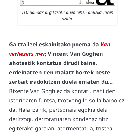
ITU Bandak argitaratu duen lehen aldizkariaren
azala.
Galtzaileei eskainitako poema da
Van
verliezers mei
; Vincent Van Goghen
ahotsetik kontatua dirudi baina,
erdeinatzen den maiatz horrek beste
zerbait iradokitzen duela ematen du…
Bixente Van Gogh ez da kontatu nahi den
istorioaren funtsa, txotxongilo soila baino ez
da. Hala izanik, pertsonaia egokia dela
deritzogu derrotatuaren kondenaz hitz
egiterako garaian: atormentatua, tristea,