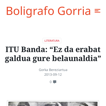
Boligrafo Gorria
LITERATURA
ITU Banda: “Ez da erabat
galdua gure belaunaldia”
Gorka Bereziartua
2013-09-12
0