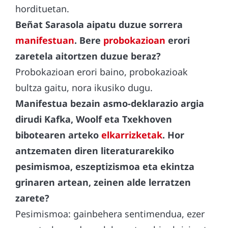
hordituetan.
Beñat Sarasola aipatu duzue sorrera
manifestuan
. Bere
probokazioan
erori
zaretela aitortzen duzue beraz?
Probokazioan erori baino, probokazioak
bultza gaitu, nora ikusiko dugu.
Manifestua bezain asmo-deklarazio argia
dirudi Kafka, Woolf eta Txekhoven
bibotearen arteko
elkarrizketak
. Hor
antzematen diren literaturarekiko
pesimismoa, eszeptizismoa eta ekintza
grinaren artean, zeinen alde lerratzen
zarete?
Pesimismoa: gainbehera sentimendua, ezer