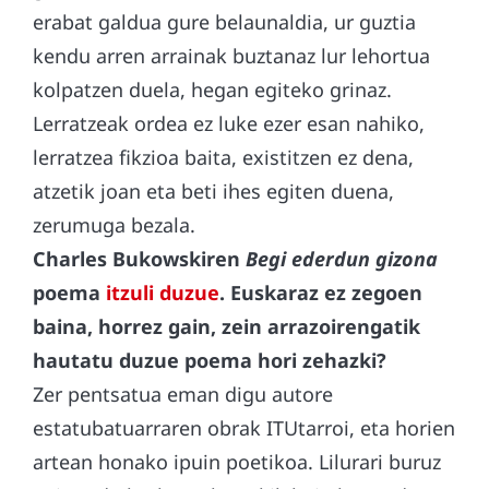
erabat galdua gure belaunaldia, ur guztia
kendu arren arrainak buztanaz lur lehortua
kolpatzen duela, hegan egiteko grinaz.
Lerratzeak ordea ez luke ezer esan nahiko,
lerratzea fikzioa baita, existitzen ez dena,
atzetik joan eta beti ihes egiten duena,
zerumuga bezala.
Charles Bukowskiren
Begi ederdun gizona
poema
itzuli duzue
. Euskaraz ez zegoen
baina, horrez gain, zein arrazoirengatik
hautatu duzue poema hori zehazki?
Zer pentsatua eman digu autore
estatubatuarraren obrak ITUtarroi, eta horien
artean honako ipuin poetikoa. Lilurari buruz