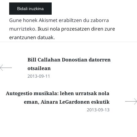
Gune honek Akismet erabiltzen du zaborra
murrizteko.
Ikusi nola prozesatzen diren zure
erantzunen datuak.
Bill Callahan Donostian datorren
otsailean
2013-09-11
Autogestio musikala: lehen urratsak nola
eman, Ainara LeGardonen eskutik
2013-09-13