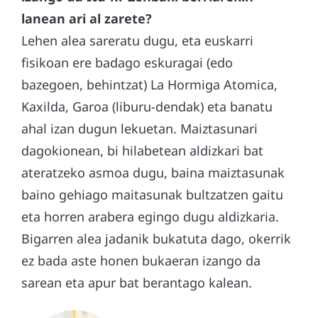
lanean ari al zarete?
Lehen alea sareratu dugu, eta euskarri
fisikoan ere badago eskuragai (edo
bazegoen, behintzat) La Hormiga Atomica,
Kaxilda, Garoa (liburu-dendak) eta banatu
ahal izan dugun lekuetan. Maiztasunari
dagokionean, bi hilabetean aldizkari bat
ateratzeko asmoa dugu, baina maiztasunak
baino gehiago maitasunak bultzatzen gaitu
eta horren arabera egingo dugu aldizkaria.
Bigarren alea jadanik bukatuta dago, okerrik
ez bada aste honen bukaeran izango da
sarean eta apur bat berantago kalean.