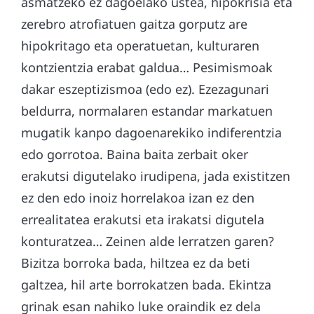
asmatzeko ez dagoelako ustea, hipokrisia eta
zerebro atrofiatuen gaitza gorputz are
hipokritago eta operatuetan, kulturaren
kontzientzia erabat galdua… Pesimismoak
dakar eszeptizismoa (edo ez). Ezezagunari
beldurra, normalaren estandar markatuen
mugatik kanpo dagoenarekiko indiferentzia
edo gorrotoa. Baina baita zerbait oker
erakutsi digutelako irudipena, jada existitzen
ez den edo inoiz horrelakoa izan ez den
errealitatea erakutsi eta irakatsi digutela
konturatzea… Zeinen alde lerratzen garen?
Bizitza borroka bada, hiltzea ez da beti
galtzea, hil arte borrokatzen bada. Ekintza
grinak esan nahiko luke oraindik ez dela