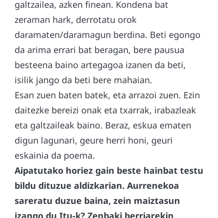
galtzailea, azken finean. Kondena bat
zeraman hark, derrotatu orok
daramaten/daramagun berdina. Beti egongo
da arima errari bat beragan, bere pausua
besteena baino artegagoa izanen da beti,
isilik jango da beti bere mahaian.
Esan zuen baten batek, eta arrazoi zuen. Ezin
daitezke bereizi onak eta txarrak, irabazleak
eta galtzaileak baino. Beraz, eskua ematen
digun lagunari, geure herri honi, geuri
eskainia da poema.
Aipatutako horiez gain beste hainbat testu
bildu dituzue aldizkarian. Aurrenekoa
sareratu duzue baina, zein maiztasun
izango du Itu-k? Zenbaki berriarekin