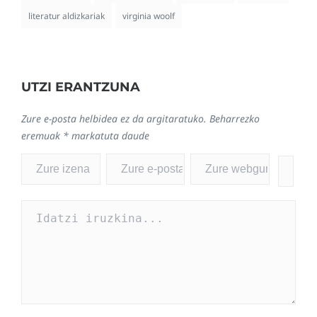
literatur aldizkariak
virginia woolf
UTZI ERANTZUNA
Zure e-posta helbidea ez da argitaratuko.
Beharrezko
eremuak
*
markatuta daude