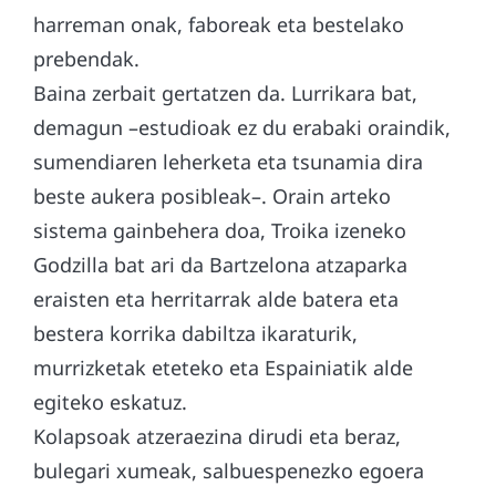
harreman onak, faboreak eta bestelako
prebendak.
Baina zerbait gertatzen da. Lurrikara bat,
demagun –estudioak ez du erabaki oraindik,
sumendiaren leherketa eta tsunamia dira
beste aukera posibleak–. Orain arteko
sistema gainbehera doa, Troika izeneko
Godzilla bat ari da Bartzelona atzaparka
eraisten eta herritarrak alde batera eta
bestera korrika dabiltza ikaraturik,
murrizketak eteteko eta Espainiatik alde
egiteko eskatuz.
Kolapsoak atzeraezina dirudi eta beraz,
bulegari xumeak, salbuespenezko egoera