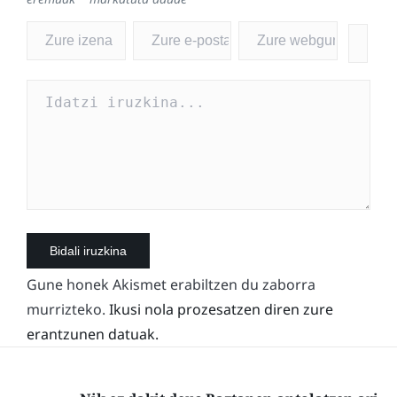
Gune honek Akismet erabiltzen du zaborra
murrizteko.
Ikusi nola prozesatzen diren zure
erantzunen datuak.