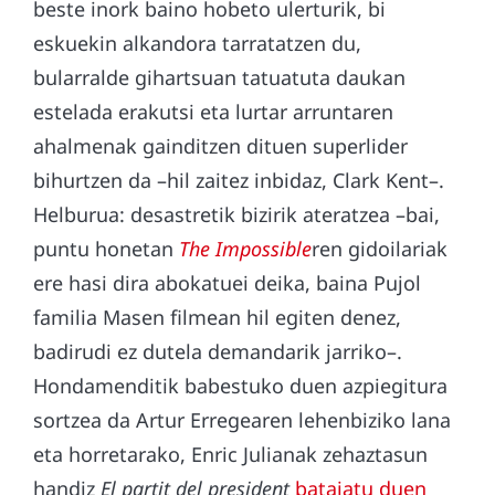
beste inork baino hobeto ulerturik, bi
eskuekin alkandora tarratatzen du,
bularralde gihartsuan tatuatuta daukan
estelada erakutsi eta lurtar arruntaren
ahalmenak gainditzen dituen superlider
bihurtzen da –hil zaitez inbidaz, Clark Kent–.
Helburua: desastretik bizirik ateratzea –bai,
puntu honetan
The Impossible
ren gidoilariak
ere hasi dira abokatuei deika, baina Pujol
familia Masen filmean hil egiten denez,
badirudi ez dutela demandarik jarriko–.
Hondamenditik babestuko duen azpiegitura
sortzea da Artur Erregearen lehenbiziko lana
eta horretarako, Enric Julianak zehaztasun
handiz
El partit del president
bataiatu duen