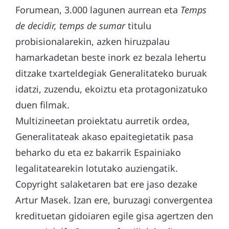
Forumean, 3.000 lagunen aurrean eta
Temps
de decidir, temps de sumar
titulu
probisionalarekin, azken hiruzpalau
hamarkadetan beste inork ez bezala lehertu
ditzake txarteldegiak Generalitateko buruak
idatzi, zuzendu, ekoiztu eta protagonizatuko
duen filmak.
Multizineetan proiektatu aurretik ordea,
Generalitateak akaso epaitegietatik pasa
beharko du eta ez bakarrik Espainiako
legalitatearekin lotutako auziengatik.
Copyright salaketaren bat ere jaso dezake
Artur Masek. Izan ere, buruzagi convergentea
kredituetan gidoiaren egile gisa agertzen den