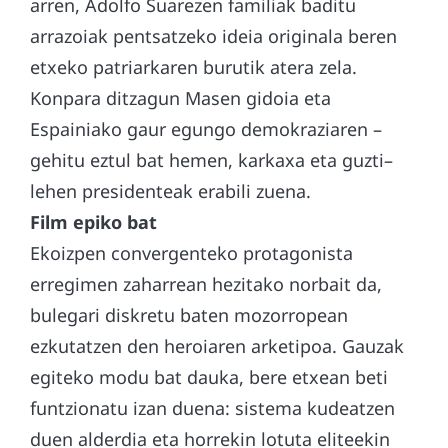
arren, Adolfo Suarezen familiak baditu
arrazoiak pentsatzeko ideia originala beren
etxeko patriarkaren burutik atera zela.
Konpara ditzagun Masen gidoia eta
Espainiako gaur egungo demokraziaren –
gehitu eztul bat hemen, karkaxa eta guzti–
lehen presidenteak erabili zuena.
Film epiko bat
Ekoizpen convergenteko protagonista
erregimen zaharrean hezitako norbait da,
bulegari diskretu baten mozorropean
ezkutatzen den heroiaren arketipoa. Gauzak
egiteko modu bat dauka, bere etxean beti
funtzionatu izan duena: sistema kudeatzen
duen alderdia eta horrekin lotuta eliteekin