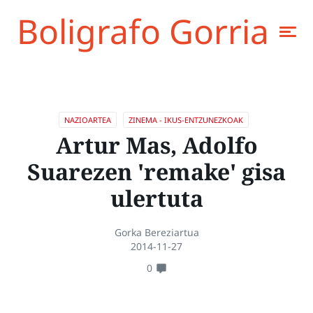
Boligrafo Gorria
NAZIOARTEA
ZINEMA - IKUS-ENTZUNEZKOAK
Artur Mas, Adolfo
Suarezen 'remake' gisa
ulertuta
Gorka Bereziartua
2014-11-27
0