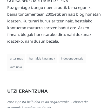
GORKA BEREZIARTUA MITXELENA
Poz gehiago izango nuen albotik beha egonik,
baina tontamentean 2005etik ari naiz blog honetan
idazten. Kulturari buruz aritzen naiz, bestelako
kontuetan muturra sartzen badut ere. Azken
finean, blogak horretarako dira: nahi duzunaz
idazteko, nahi duzun bezala.
artur mas
herrialde katalanak
indepenedentzia
katalunia
UTZI ERANTZUNA
Zure e-posta helbidea ez da argitaratuko.
Beharrezko
eremuak
*
markatuta daude