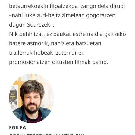
betaurrekoekin flipatzekoa izango dela dirudi
–nahi luke zuri-beltz zimelean gogoratzen
dugun Suarezek–.
Nik behintzat, ez daukat estreinaldia galtzeko
batere asmorik, nahiz eta batzuetan
trailerrak hobeak izaten diren
promozionatzen dituzten filmak baino.