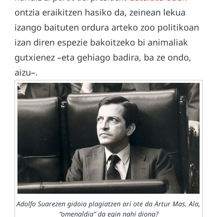
ontzia eraikitzen hasiko da, zeinean lekua
izango baituten ordura arteko zoo politikoan
izan diren espezie bakoitzeko bi animaliak
gutxienez –eta gehiago badira, ba ze ondo,
aizu–.
Adolfo Suarezen gidoia plagiatzen ari ote da Artur Mas. Ala,
“omenaldia” da egin nahi diona?