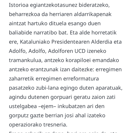
Istorioa egiantzekotasunez bideratzeko,
beharrezkoa da herriaren aldarrikapenak
aintzat hartuko dituela esango duen
baliabide narratibo bat. Eta alde horretatik
ere, Kataluniako Presidentearen Alderdia eta
Adolfo, Adolfo, Adolforen UCD izeneko
tramankulua, antzeko korapiloei emandako
antzeko erantzunak izan daitezke: erregimen
zaharretik erregimen erreformatura
pasatzeko zubi-lana egingo duten aparatuak,
agindu dutenen gorpuari geratu zaion zati
ustelgabea –ejem– inkubatzen ari den
gorputz gazte berrian josi ahal izateko
operaziorako tresneria.