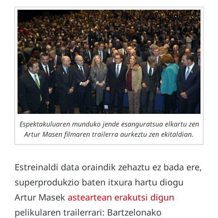
Espektakuluaren munduko jende esanguratsua elkartu zen
Artur Masen filmaren trailerra aurkeztu zen ekitaldian.
Estreinaldi data oraindik zehaztu ez bada ere,
superprodukzio baten itxura hartu diogu
Artur Masek
asteartean erakutsi digun
pelikularen trailerrari: Bartzelonako