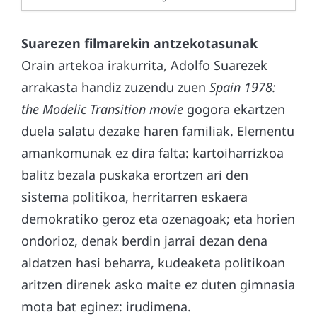
Suarezen filmarekin antzekotasunak
Orain artekoa irakurrita, Adolfo Suarezek
arrakasta handiz zuzendu zuen
Spain 1978:
the Modelic Transition movie
gogora ekartzen
duela salatu dezake haren familiak. Elementu
amankomunak ez dira falta: kartoiharrizkoa
balitz bezala puskaka erortzen ari den
sistema politikoa, herritarren eskaera
demokratiko geroz eta ozenagoak; eta horien
ondorioz, denak berdin jarrai dezan dena
aldatzen hasi beharra, kudeaketa politikoan
aritzen direnek asko maite ez duten gimnasia
mota bat eginez: irudimena.