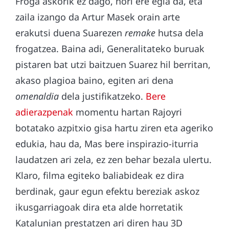
Froga askorik ez dago, hori ere egia da, eta
zaila izango da Artur Masek orain arte
erakutsi duena Suarezen
remake
hutsa dela
frogatzea. Baina adi, Generalitateko buruak
pistaren bat utzi baitzuen Suarez hil berritan,
akaso plagioa baino, egiten ari dena
omenaldia
dela justifikatzeko.
Bere
adierazpenak
momentu hartan Rajoyri
botatako azpitxio gisa hartu ziren eta ageriko
edukia, hau da, Mas bere inspirazio-iturria
laudatzen ari zela, ez zen behar bezala ulertu.
Klaro, filma egiteko baliabideak ez dira
berdinak, gaur egun efektu bereziak askoz
ikusgarriagoak dira eta alde horretatik
Katalunian prestatzen ari diren hau 3D