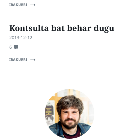
IRAKURRI
Kontsulta bat behar dugu
2013-12-12
6
IRAKURRI