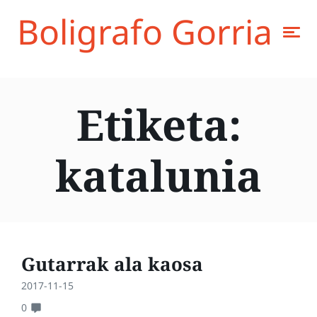
Boligrafo Gorria
Etiketa:
katalunia
Gutarrak ala kaosa
2017-11-15
0