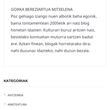
GORKA BEREZIARTUA MITXELENA
Poz gehiago izango nuen albotik beha egonik,
baina tontamentean 2005etik ari naiz blog
honetan idazten. Kulturari buruz aritzen naiz,
bestelako kontuetan muturra sartzen badut
ere. Azken finean, blogak horretarako dira:
nahi duzunaz idazteko, nahi duzun bezala.
KATEGORIAK
ANTZERKIA
ARKITEKTURA