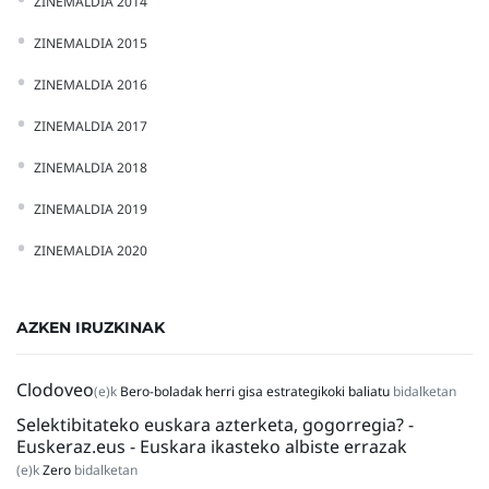
ZINEMALDIA 2014
ZINEMALDIA 2015
ZINEMALDIA 2016
ZINEMALDIA 2017
ZINEMALDIA 2018
ZINEMALDIA 2019
ZINEMALDIA 2020
AZKEN IRUZKINAK
Clodoveo
(e)k
Bero-boladak herri gisa estrategikoki baliatu
bidalketan
Selektibitateko euskara azterketa, gogorregia? -
Euskeraz.eus - Euskara ikasteko albiste errazak
(e)k
Zero
bidalketan