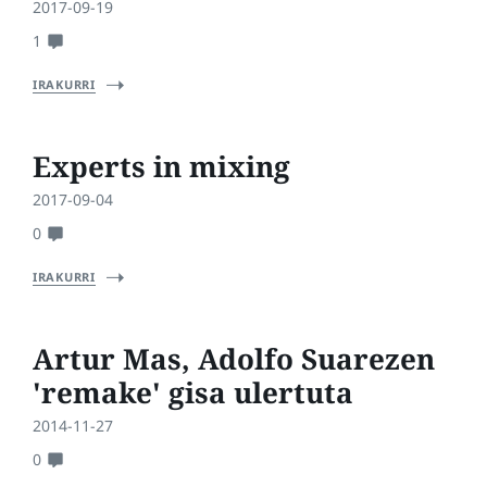
2017-09-19
1
IRAKURRI
Experts in mixing
2017-09-04
0
IRAKURRI
Artur Mas, Adolfo Suarezen
'remake' gisa ulertuta
2014-11-27
0