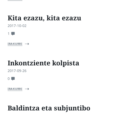
Kita ezazu, kita ezazu
2017-10-02
1
IRAKURRI
Inkontziente kolpista
2017-09-26
0
IRAKURRI
Baldintza eta subjuntibo