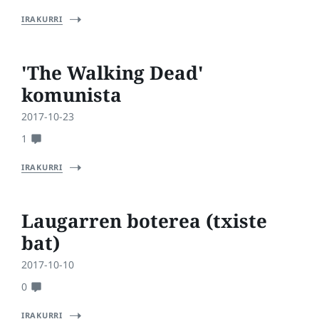
IRAKURRI
'The Walking Dead'
komunista
2017-10-23
1
IRAKURRI
Laugarren boterea (txiste
bat)
2017-10-10
0
IRAKURRI