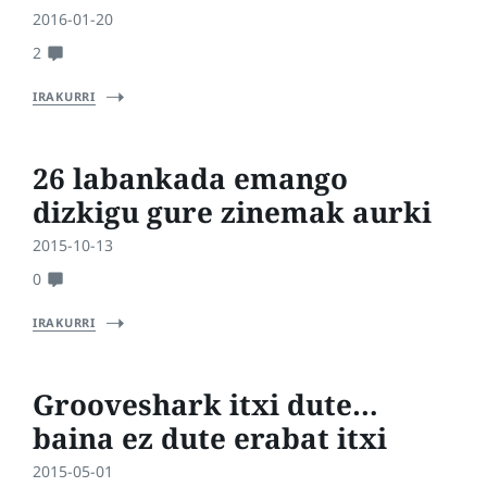
2016-01-20
2
IRAKURRI
26 labankada emango
dizkigu gure zinemak aurki
2015-10-13
0
IRAKURRI
Grooveshark itxi dute…
baina ez dute erabat itxi
2015-05-01