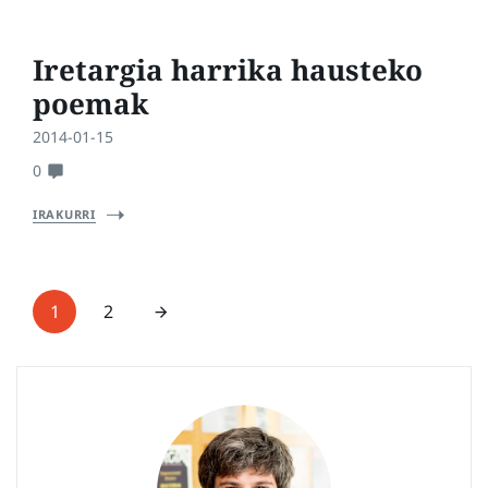
Iretargia harrika hausteko
poemak
2014-01-15
0
IRAKURRI
1
2