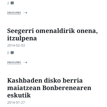
2
IRAKURRI
Seegerri omenaldirik onena,
itzulpena
2014-02-03
0
IRAKURRI
Kashbaden disko berria
maiatzean Bonberenearen
eskutik
2014-01-27