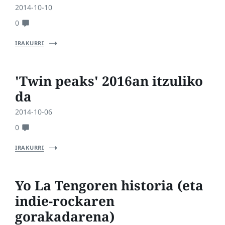
2014-10-10
0
IRAKURRI
'Twin peaks' 2016an itzuliko
da
2014-10-06
0
IRAKURRI
Yo La Tengoren historia (eta
indie-rockaren
gorakadarena)