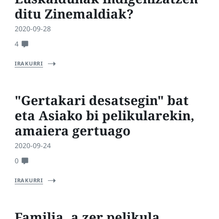
ditu Zinemaldiak?
2020-09-28
4
IRAKURRI
"Gertakari desatsegin" bat
eta Asiako bi pelikularekin,
amaiera gertuago
2020-09-24
0
IRAKURRI
Familia, a zer pelikula