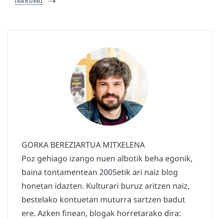
IRAKURRI
GORKA BEREZIARTUA MITXELENA
Poz gehiago izango nuen albotik beha egonik,
baina tontamentean 2005etik ari naiz blog
honetan idazten. Kulturari buruz aritzen naiz,
bestelako kontuetan muturra sartzen badut
ere. Azken finean, blogak horretarako dira: