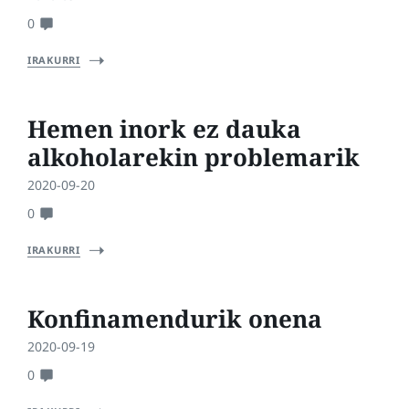
0
IRAKURRI
Hemen inork ez dauka
alkoholarekin problemarik
2020-09-20
0
IRAKURRI
Konfinamendurik onena
2020-09-19
0