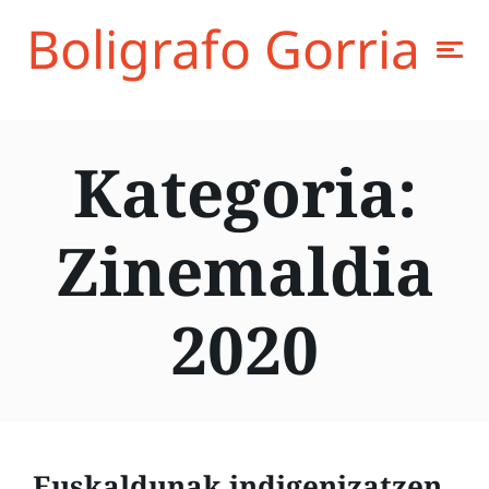
Boligrafo Gorria
Kategoria:
Zinemaldia
2020
Euskaldunak indigenizatzen