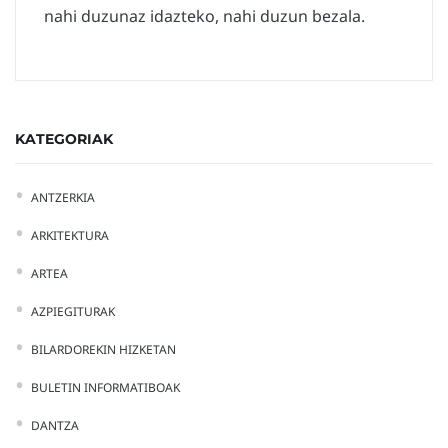
nahi duzunaz idazteko, nahi duzun bezala.
KATEGORIAK
ANTZERKIA
ARKITEKTURA
ARTEA
AZPIEGITURAK
BILARDOREKIN HIZKETAN
BULETIN INFORMATIBOAK
DANTZA