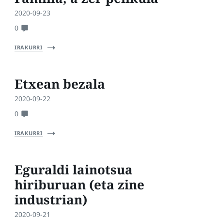
2020-09-23
0
IRAKURRI
Etxean bezala
2020-09-22
0
IRAKURRI
Eguraldi lainotsua
hiriburuan (eta zine
industrian)
2020-09-21