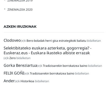
ZINEMALDIA 2019
ZINEMALDIA 2020
AZKEN IRUZKINAK
Clodoveo
(e)k
Bero-boladak herri gisa estrategikoki baliatu
bidalketan
Selektibitateko euskara azterketa, gogorregia? -
Euskeraz.eus - Euskara ikasteko albiste errazak
(e)k
Zero
bidalketan
Gorka Bereziartua
(e)k
Tradizioarekin borrokatzea baino
bidalketan
FELIX GOÑI
(e)k
Tradizioarekin borrokatzea baino
bidalketan
Ander
(e)k
Historikoa
bidalketan