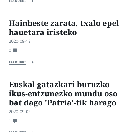
IRAKURRI
Hainbeste zarata, txalo epel
hauetara iristeko
2020-09-18
0
IRAKURRI
Euskal gatazkari buruzko
ikus-entzunezko mundu oso
bat dago 'Patria'-tik harago
2020-09-02
1