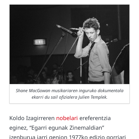
Shane MacGowan musikariaren inguruko dokumentala
ekarri du sail ofizialera Julien Templek.
Koldo Izagirreren
nobelari
ereferentzia
eginez, “Egarri egunak Zinemaldian”
izenburua jarri genion 1977ko edizio gorriari