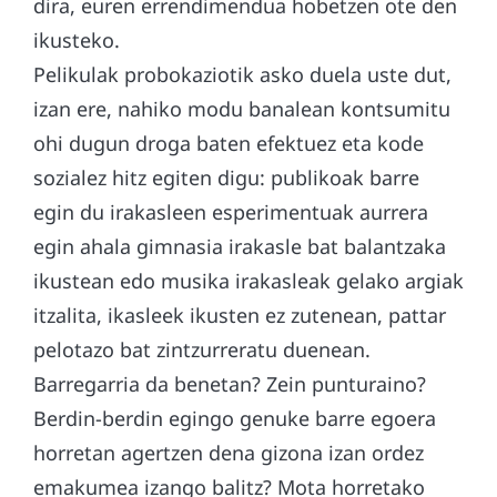
dira, euren errendimendua hobetzen ote den
ikusteko.
Pelikulak probokaziotik asko duela uste dut,
izan ere, nahiko modu banalean kontsumitu
ohi dugun droga baten efektuez eta kode
sozialez hitz egiten digu: publikoak barre
egin du irakasleen esperimentuak aurrera
egin ahala gimnasia irakasle bat balantzaka
ikustean edo musika irakasleak gelako argiak
itzalita, ikasleek ikusten ez zutenean, pattar
pelotazo bat zintzurreratu duenean.
Barregarria da benetan? Zein punturaino?
Berdin-berdin egingo genuke barre egoera
horretan agertzen dena gizona izan ordez
emakumea izango balitz? Mota horretako