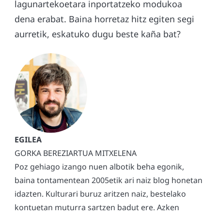
lagunartekoetara inportatzeko modukoa
dena erabat. Baina horretaz hitz egiten segi
aurretik, eskatuko dugu beste kaña bat?
GORKA BEREZIARTUA MITXELENA
Poz gehiago izango nuen albotik beha egonik,
baina tontamentean 2005etik ari naiz blog honetan
idazten. Kulturari buruz aritzen naiz, bestelako
kontuetan muturra sartzen badut ere. Azken