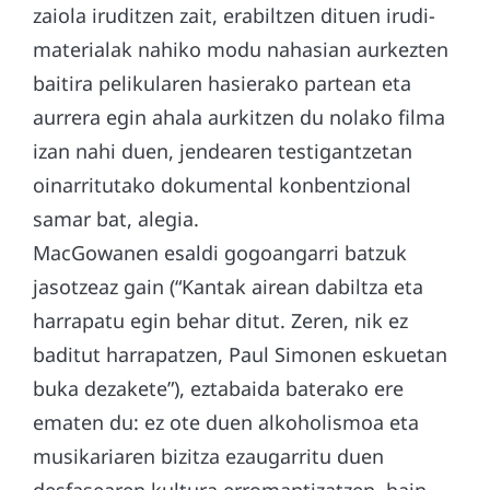
zaiola iruditzen zait, erabiltzen dituen irudi-
materialak nahiko modu nahasian aurkezten
baitira pelikularen hasierako partean eta
aurrera egin ahala aurkitzen du nolako filma
izan nahi duen, jendearen testigantzetan
oinarritutako dokumental konbentzional
samar bat, alegia.
MacGowanen esaldi gogoangarri batzuk
jasotzeaz gain (“Kantak airean dabiltza eta
harrapatu egin behar ditut. Zeren, nik ez
baditut harrapatzen, Paul Simonen eskuetan
buka dezakete”), eztabaida baterako ere
ematen du: ez ote duen alkoholismoa eta
musikariaren bizitza ezaugarritu duen