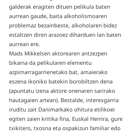
galderak eragiten dituen pelikula baten
aurrean gaude, baita alkoholismoaren
problemaz bezainbeste, alkoholaren bidez
estaltzen diren arazoez diharduen lan baten
aurrean ere.
Mads Mikkelsen aktorearen antzezpen
bikaina da pelikularen elementu
azpimarragarrienetako bat, amaierako
eszena ikoniko batekin borobiltzen dena
(apuntatu izena aktore onenaren sarirako
hautagaien artean). Bestalde, interesgarria
iruditu zait Danimarkako ohitura etilikoei
egiten zaien kritika fina, Euskal Herrira, gure
txikitero, txosna eta ospakizun familiar edo