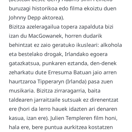
buruzagi historikoa edo filma ekoiztu duen
Johnny Depp aktorea).
Bizitza azeleragailua topera zapalduta bizi
izan du MacGowanek, horren dudarik
behintzat ez zaio geratuko ikusleari: alkohola
eta bestelako drogak, Irlandako egoera
gatazkatsua, punkaren eztanda, den-denek
zeharkatu dute Erresuma Batuan jaio arren
haurtzaroa Tipperaryn (Irlanda) pasa zuen
musikaria. Bizitza zirraragarria, baita
taldearen jarraitzaile sutsuak ez direnentzat
ere (hori da lerro hauek idazten ari denaren
kasua, izan ere). Julien Templeren film honi,
hala ere, bere puntua aurkitzea kostatzen