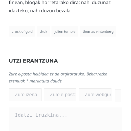
finean, blogak horretarako dira: nahi duzunaz
idazteko, nahi duzun bezala.
crock of gold
druk
julien temple
thomas vintenberg
UTZI ERANTZUNA
Zure e-posta helbidea ez da argitaratuko.
Beharrezko
eremuak
*
markatuta daude