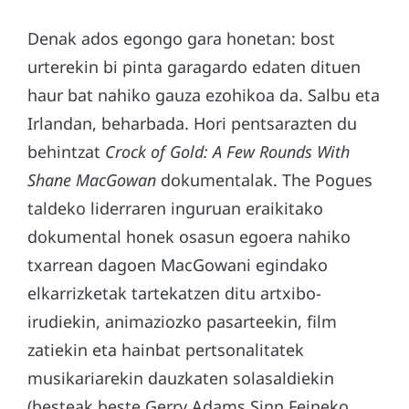
Denak ados egongo gara honetan: bost
urterekin bi pinta garagardo edaten dituen
haur bat nahiko gauza ezohikoa da. Salbu eta
Irlandan, beharbada. Hori pentsarazten du
behintzat
Crock of Gold: A Few Rounds With
Shane M
a
cGowan
dokumentalak. The Pogues
taldeko liderraren inguruan eraikitako
dokumental honek osasun egoera nahiko
txarrean dagoen MacGowani egindako
elkarrizketak tartekatzen ditu artxibo-
irudiekin, animaziozko pasarteekin, film
zatiekin eta hainbat pertsonalitatek
musikariarekin dauzkaten solasaldiekin
(besteak beste Gerry Adams Sinn Feineko