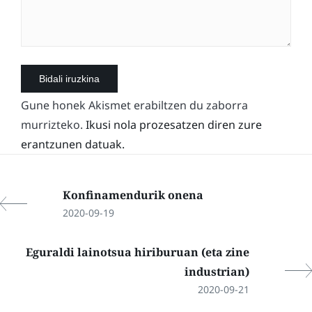
Gune honek Akismet erabiltzen du zaborra
murrizteko.
Ikusi nola prozesatzen diren zure
erantzunen datuak.
Konfinamendurik onena
2020-09-19
Eguraldi lainotsua hiriburuan (eta zine
industrian)
2020-09-21