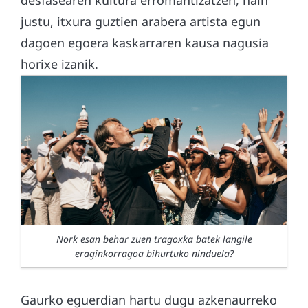
desfasearen kultura erromantizatzen, hain
justu, itxura guztien arabera artista egun
dagoen egoera kaskarraren kausa nagusia
horixe izanik.
Nork esan behar zuen tragoxka batek langile
eraginkorragoa bihurtuko ninduela?
Gaurko eguerdian hartu dugu azkenaurreko