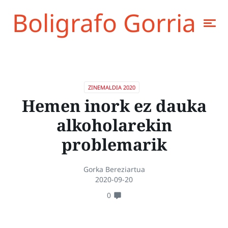
Boligrafo Gorria
ZINEMALDIA 2020
Hemen inork ez dauka
alkoholarekin
problemarik
Gorka Bereziartua
2020-09-20
0