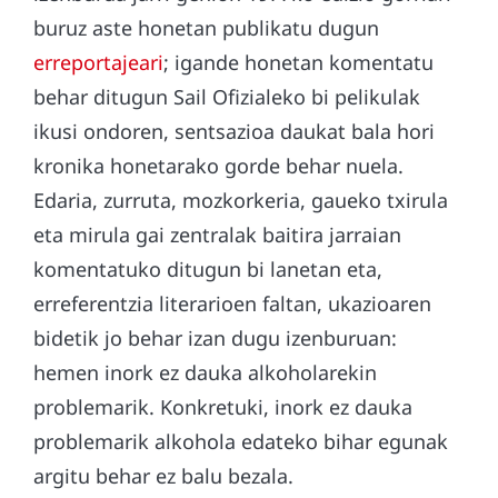
buruz aste honetan publikatu dugun
erreportajeari
; igande honetan komentatu
behar ditugun Sail Ofizialeko bi pelikulak
ikusi ondoren, sentsazioa daukat bala hori
kronika honetarako gorde behar nuela.
Edaria, zurruta, mozkorkeria, gaueko txirula
eta mirula gai zentralak baitira jarraian
komentatuko ditugun bi lanetan eta,
erreferentzia literarioen faltan, ukazioaren
bidetik jo behar izan dugu izenburuan:
hemen inork ez dauka alkoholarekin
problemarik. Konkretuki, inork ez dauka
problemarik alkohola edateko bihar egunak
argitu behar ez balu bezala.