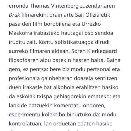
erronda Thomas Vintenberg zuzendariaren
Druk
filmarekin: orain arte Sail Ofizialetik
pasa den film borobilena eta Urrezko
Maskorra irabazteko hautagai oso sendoa
iruditu zait. Kontu sofistikatuagoa dirudi
aurreko filmaren aldean, Soren Kierkegaard
filosofoaren aipu batekin hasten baita. Baina
gero, ez pentsa: bere bizimodu pertsonal eta
profesionala gainbeheran doazela sentitzen
duen irakasle bat alkohola erabiltzen hasiko
da eskolak txispa gehiagorekin emateko; eta
lankide batzuekin komentatu ondoren,
esperimentu kolektibo bihurtuko da: modu
kontrolatuan, lan orduetan edaten hasiko