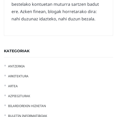
bestelako kontuetan muturra sartzen badut
ere. Azken finean, blogak horretarako dira:
nahi duzunaz idazteko, nahi duzun bezala.
KATEGORIAK
ANTZERKIA
ARKITEKTURA
ARTEA
AZPIEGITURAK
BILARDOREKIN HIZKETAN
BULETIN INFORMATIBOAK