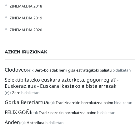
ZINEMALDIA 2018
ZINEMALDIA 2019
ZINEMALDIA 2020
AZKEN IRUZKINAK
Clodoveo
(e)k
Bero-boladak herri gisa estrategikoki baliatu
bidalketan
Selektibitateko euskara azterketa, gogorregia? -
Euskeraz.eus - Euskara ikasteko albiste errazak
(e)k
Zero
bidalketan
Gorka Bereziartua
(e)k
Tradizioarekin borrokatzea baino
bidalketan
FELIX GOÑI
(e)k
Tradizioarekin borrokatzea baino
bidalketan
Ander
(e)k
Historikoa
bidalketan