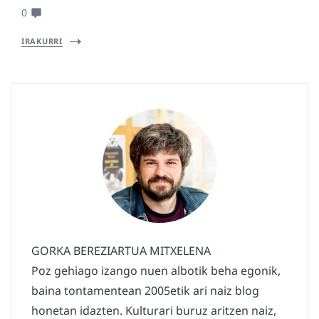
0
IRAKURRI
GORKA BEREZIARTUA MITXELENA
Poz gehiago izango nuen albotik beha egonik,
baina tontamentean 2005etik ari naiz blog
honetan idazten. Kulturari buruz aritzen naiz,