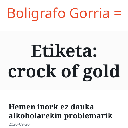
Boligrafo Gorria
Etiketa:
crock of gold
Hemen inork ez dauka
alkoholarekin problemarik
2020-09-20