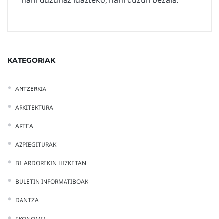
nahi duzunaz idazteko, nahi duzun bezala.
KATEGORIAK
ANTZERKIA
ARKITEKTURA
ARTEA
AZPIEGITURAK
BILARDOREKIN HIZKETAN
BULETIN INFORMATIBOAK
DANTZA
EKONOMIA