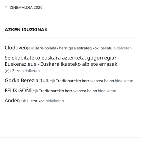
ZINEMALDIA 2020
AZKEN IRUZKINAK
Clodoveo
(e)k
Bero-boladak herri gisa estrategikoki baliatu
bidalketan
Selektibitateko euskara azterketa, gogorregia? -
Euskeraz.eus - Euskara ikasteko albiste errazak
(e)k
Zero
bidalketan
Gorka Bereziartua
(e)k
Tradizioarekin borrokatzea baino
bidalketan
FELIX GOÑI
(e)k
Tradizioarekin borrokatzea baino
bidalketan
Ander
(e)k
Historikoa
bidalketan