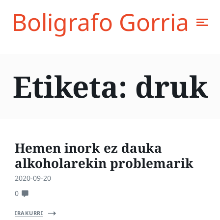
Boligrafo Gorria
Etiketa:
druk
Hemen inork ez dauka
alkoholarekin problemarik
2020-09-20
0
IRAKURRI