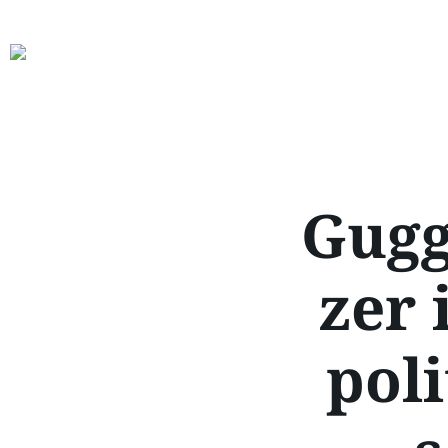
Gugg
zer 
pol