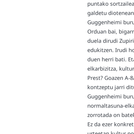
puntako sortzailea
galdetu diotenean,
Guggenheimi buruz
Orduan bai, bigarr
duela dirudi Zupi
edukitzen. Irudi h
duen herri bati. E
elkarbizitza, kul
Prest? Goazen A-8
kontzeptu jarri di
Guggenheimi buruz
normaltasuna-elka
zorrotada on batek
Ez da ezer konkret
urteetan kultur po