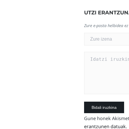
UTZI ERANTZUN
Zure e-posta helbidea ez
Gune honek Akismet 
erantzunen datuak.