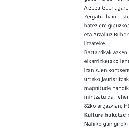
Aizpea Goenagaren 
Zergatik hainbeste
batez ere gipuzko
eta Arzalluz Bilbo
litzateke.
Baztarrikak azken
elkarrizketako le
izan zuen kontsent
urteko Jaurlaritza
magnitude handiko
mintzatu da, lehen
82ko argazkian; HB
Kultura baketze 
Nahiko gaingiroki 