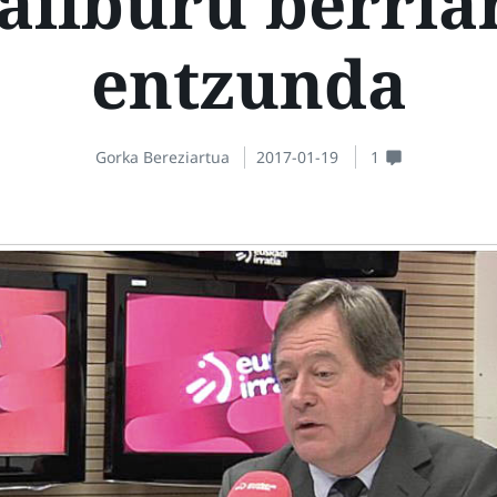
ailburu berria
entzunda
Gorka Bereziartua
2017-01-19
1