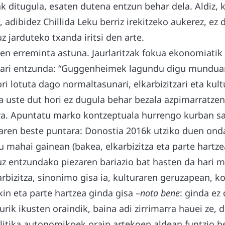
k ditugula, esaten dutena entzun behar dela. Aldiz, 
 adibidez Chillida Leku berriz irekitzeko aukerez, ez d
 jarduteko txanda iritsi den arte.
en erreminta astuna. Jaurlaritzak fokua ekonomiatik 
riari entzunda: “Guggenheimek lagundu digu munduan
ori lotuta dago normaltasunari, elkarbizitzari eta kul
ta uste dut hori ez dugula behar bezala azpimarratze
tura. Apuntatu marko kontzeptuala hurrengo kurban sa
aren beste puntara: Donostia 2016k utziko duen onda
tu mahai gainean (bakea, elkarbizitza eta parte hartze
 entzundako piezaren bariazio bat hasten da hari m
rbizitza, sinonimo gisa ia, kulturaren geruzapean, k
in eta parte hartzea ginda gisa –
nota bene
: ginda ez 
urik ikusten oraindik, baina adi zirrimarra hauei ze, 
litika autonomikoek orain artekoen aldean funtzio be