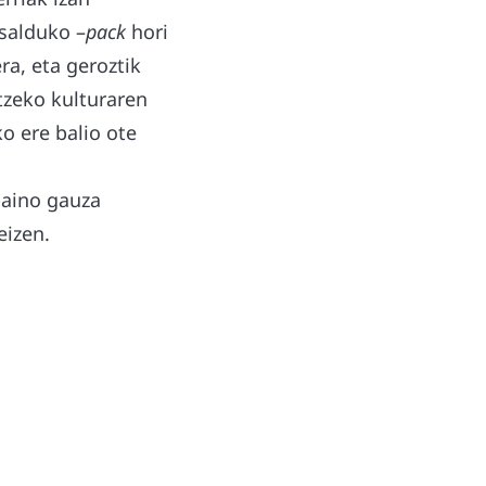
 salduko –
pack
hori
a, eta geroztik
tzeko kulturaren
ko ere balio ote
baino gauza
eizen.