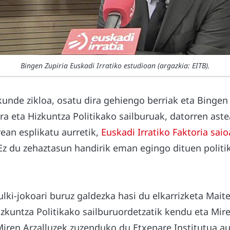
Bingen Zupiria Euskadi Irratiko estudioan (argazkia: EITB).
unde zikloa, osatu dira gehiengo berriak eta Bingen 
ura eta Hizkuntza Politikako sailburuak, datorren ast
rean esplikatu aurretik,
Euskadi Irratiko Faktoria saio
Ez du zehaztasun handirik eman egingo dituen polit
ulki-jokoari buruz galdezka hasi du elkarrizketa Maite
izkuntza Politikako sailburuordetzatik kendu eta Mir
Miren Arzalluzek zuzenduko du Etxepare Institutua a