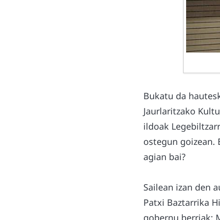
Bukatu da hautesk
Jaurlaritzako Kult
ildoak Legebiltzar
ostegun goizean. 
agian bai?
Sailean izan den a
Patxi Baztarrika H
gobernu berriak; 