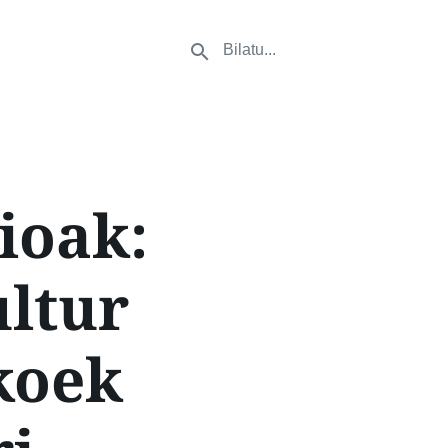
ioak:
ultur
koek