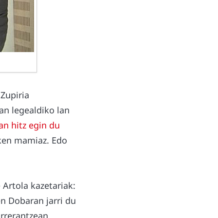
Zupiria
ean legealdiko lan
an hitz egin du
iken mamiaz. Edo
 Artola kazetariak:
en Dobaran jarri du
urrerantzean