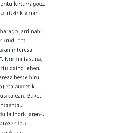
kontu lurtarragoez
u iritzirik eman;
harago jarri nahi
 irudi bat
turan interesa
n”. Normaltasuna,
rtu baino lehen.
reaz beste hiru
a) eta aurretik
usikalean. Bakea-
ontsentsu
du ia inork jaten–.
datozen lau
rriak izan