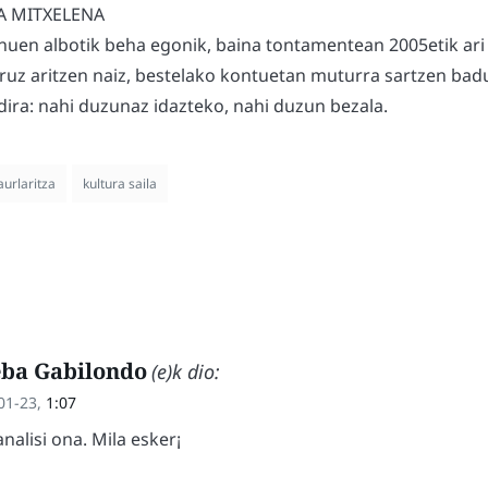
A MITXELENA
nuen albotik beha egonik, baina tontamentean 2005etik ari
uruz aritzen naiz, bestelako kontuetan muturra sartzen badu
ira: nahi duzunaz idazteko, nahi duzun bezala.
aurlaritza
kultura saila
eba Gabilondo
(e)k dio:
01-23,
1:07
nalisi ona. Mila esker¡