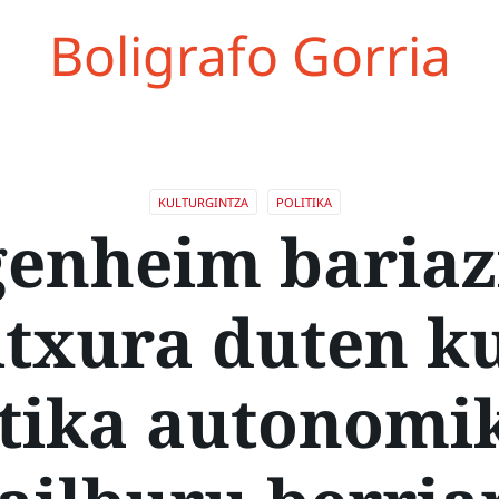
Boligrafo Gorria
KULTURGINTZA
POLITIKA
enheim bariaz
itxura duten k
itika autonomi