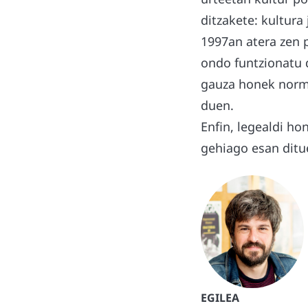
ditzakete: kultura
1997an atera zen 
ondo funtzionatu d
gauza honek normal
duen.
Enfin, legealdi h
gehiago esan ditue