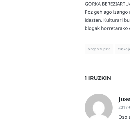
GORKA BEREZIARTU
Poz gehiago izango 
idazten. Kulturari b
blogak horretarako d
bingen zupiria
eusko j
1 IRUZKIN
Jos
2017-
Oso a