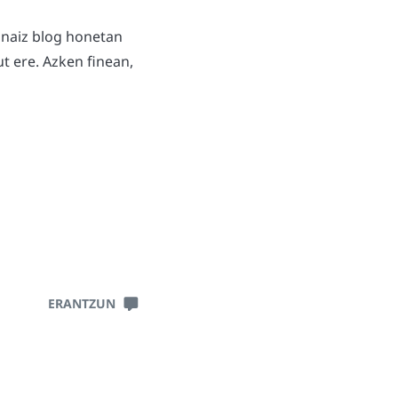
 naiz blog honetan
t ere. Azken finean,
ERANTZUN