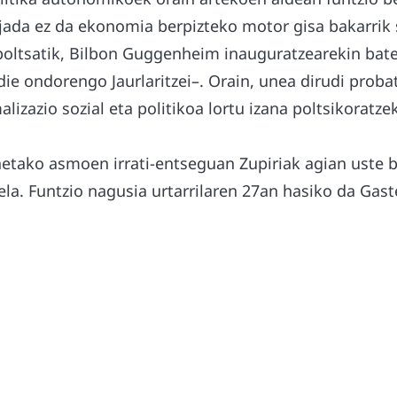
 jada ez da ekonomia berpizteko motor gisa bakarrik
poltsatik, Bilbon Guggenheim inauguratzearekin bater
ie ondorengo Jaurlaritzei–. Orain, unea dirudi proba
izazio sozial eta politikoa lortu izana poltsikoratze
onetako asmoen irrati-entseguan Zupiriak agian uste 
la. Funtzio nagusia urtarrilaren 27an hasiko da Gast