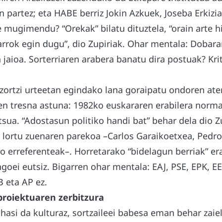
partez; eta HABE berriz Jokin Azkuek, Joseba Erkizia
 mugimendu? “Orekak” bilatu dituztela, “orain arte hi
arrok egin dugu”, dio Zupiriak. Ohar mentala: Doba
n jaioa. Sorterriaren arabera banatu dira postuak? Krit
 zortzi urteetan egindako lana goraipatu ondoren ate
hen tresna astuna: 1982ko euskararen erabilera norma
sua. “Adostasun politiko handi bat” behar dela dio Z
k lortu zuenaren parekoa –Carlos Garaikoetxea, Pedro
 erreferenteak–. Horretarako “bidelagun berriak” era
goei eutsiz. Bigarren ohar mentala: EAJ, PSE, EPK, 
 eta AP ez.
proiektuaren zerbitzura
hasi da kulturaz, sortzaileei babesa eman behar zaie