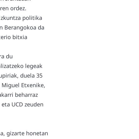
ren ordez.
zkuntza politika
ran Berangokoa da
erio bitxia
ra du
lizatzeko legeak
upiriak, duela 35
 Miguel Etxenike,
karri beharraz
EE eta UCD zeuden
la, gizarte honetan