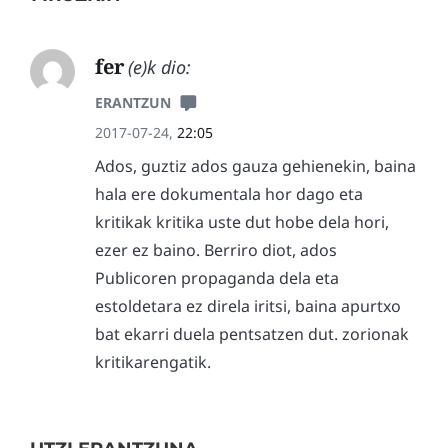
fer
(e)k dio:
ERANTZUN
2017-07-24,
22:05
Ados, guztiz ados gauza gehienekin, baina
hala ere dokumentala hor dago eta
kritikak kritika uste dut hobe dela hori,
ezer ez baino. Berriro diot, ados
Publicoren propaganda dela eta
estoldetara ez direla iritsi, baina apurtxo
bat ekarri duela pentsatzen dut. zorionak
kritikarengatik.