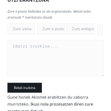
UTZI ERANTZUNA
Zure e-posta helbidea ez da argitaratuko.
Beharrezko
eremuak
*
markatuta daude
Gune honek Akismet erabiltzen du zaborra
murrizteko.
Ikusi nola prozesatzen diren zure
erantzunen datuak.