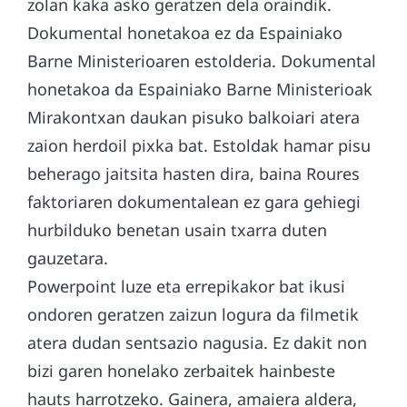
zolan kaka asko geratzen dela oraindik.
Dokumental honetakoa ez da Espainiako
Barne Ministerioaren estolderia. Dokumental
honetakoa da Espainiako Barne Ministerioak
Mirakontxan daukan pisuko balkoiari atera
zaion herdoil pixka bat. Estoldak hamar pisu
beherago jaitsita hasten dira, baina Roures
faktoriaren dokumentalean ez gara gehiegi
hurbilduko benetan usain txarra duten
gauzetara.
Powerpoint luze eta errepikakor bat ikusi
ondoren geratzen zaizun logura da filmetik
atera dudan sentsazio nagusia. Ez dakit non
bizi garen honelako zerbaitek hainbeste
hauts harrotzeko. Gainera, amaiera aldera,