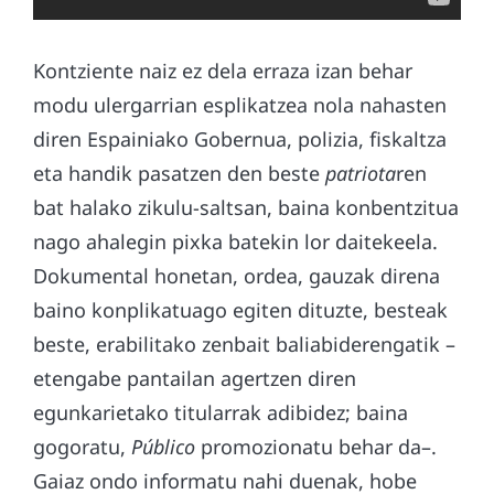
Kontziente naiz ez dela erraza izan behar
modu ulergarrian esplikatzea nola nahasten
diren Espainiako Gobernua, polizia, fiskaltza
eta handik pasatzen den beste
patriota
ren
bat halako zikulu-saltsan, baina konbentzitua
nago ahalegin pixka batekin lor daitekeela.
Dokumental honetan, ordea, gauzak direna
baino konplikatuago egiten dituzte, besteak
beste, erabilitako zenbait baliabiderengatik –
etengabe pantailan agertzen diren
egunkarietako titularrak adibidez; baina
gogoratu,
Público
promozionatu behar da–.
Gaiaz ondo informatu nahi duenak, hobe