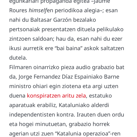
egunkariari propaganda egitea –Jaume
Roures
himself
en periodikoa alegia–; esan
nahi du Baltasar Garzón bezalako
pertsonaiak presentatzen dituela pelikulako
zintzoen saldoan; hau da, esan nahi du ezer
ikusi aurretik ere “bai baina” askok saltatzen
dutela.
Filmaren oinarrizko pieza audio grabazio bat
da, Jorge Fernandez Díaz Espainiako Barne
ministro ohiari egin ziotena eta argi uzten
duena
konspiratzen aritu zela
, estatuko
aparatuak erabiliz, Kataluniako alderdi
independentisten kontra. Irauten duen ordu
eta hogei minutuetan, grabazio horrek
agerian utzi zuen “Katalunia operazioa”-ren