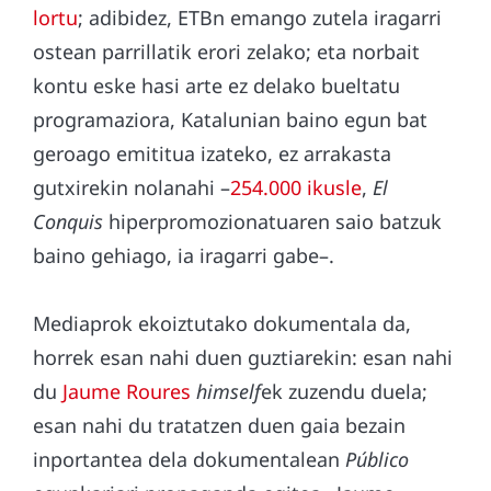
lortu
; adibidez, ETBn emango zutela iragarri
ostean parrillatik erori zelako; eta norbait
kontu eske hasi arte ez delako bueltatu
programaziora, Katalunian baino egun bat
geroago emititua izateko, ez arrakasta
gutxirekin nolanahi –
254.000 ikusle
,
El
Conquis
hiperpromozionatuaren saio batzuk
baino gehiago, ia iragarri gabe–.
Mediaprok ekoiztutako dokumentala da,
horrek esan nahi duen guztiarekin: esan nahi
du
Jaume Roures
himself
ek zuzendu duela;
esan nahi du tratatzen duen gaia bezain
inportantea dela dokumentalean
Público