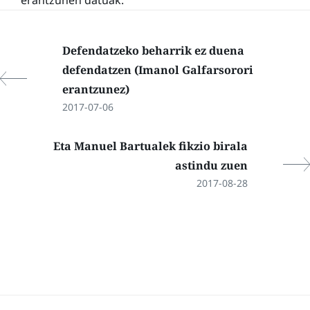
Defendatzeko beharrik ez duena
defendatzen (Imanol Galfarsorori
erantzunez)
2017-07-06
Eta Manuel Bartualek fikzio birala
astindu zuen
2017-08-28