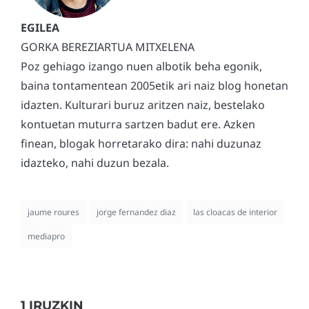
GORKA BEREZIARTUA MITXELENA
Poz gehiago izango nuen albotik beha egonik,
baina tontamentean 2005etik ari naiz blog honetan
idazten. Kulturari buruz aritzen naiz, bestelako
kontuetan muturra sartzen badut ere. Azken
finean, blogak horretarako dira: nahi duzunaz
idazteko, nahi duzun bezala.
jaume roures
jorge fernandez diaz
las cloacas de interior
mediapro
1 IRUZKIN