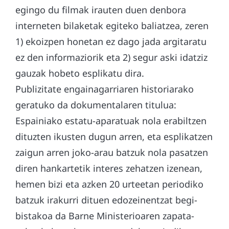
egingo du filmak irauten duen denbora
interneten bilaketak egiteko baliatzea, zeren
1) ekoizpen honetan ez dago jada argitaratu
ez den informaziorik eta 2) segur aski idatziz
gauzak hobeto esplikatu dira.
Publizitate engainagarriaren historiarako
geratuko da dokumentalaren titulua:
Espainiako estatu-aparatuak nola erabiltzen
dituzten ikusten dugun arren, eta esplikatzen
zaigun arren joko-arau batzuk nola pasatzen
diren hankartetik interes zehatzen izenean,
hemen bizi eta azken 20 urteetan periodiko
batzuk irakurri dituen edozeinentzat begi-
bistakoa da Barne Ministerioaren zapata-