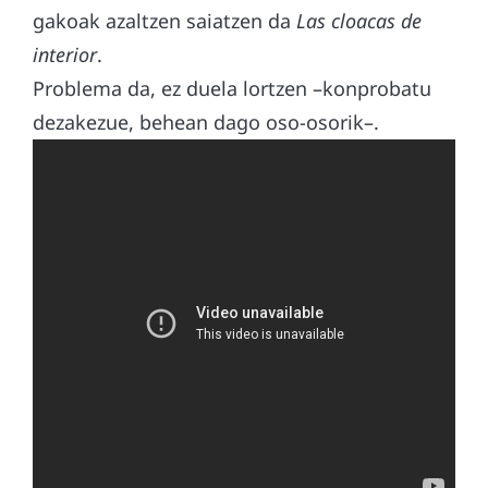
gakoak azaltzen saiatzen da
Las cloacas de
interior
.
Problema da, ez duela lortzen –konprobatu
dezakezue, behean dago oso-osorik–.