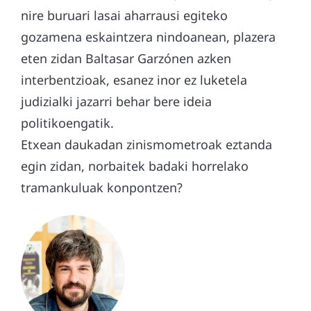
nire buruari lasai aharrausi egiteko
gozamena eskaintzera nindoanean, plazera
eten zidan Baltasar Garzónen azken
interbentzioak, esanez inor ez luketela
judizialki jazarri behar bere ideia
politikoengatik.
Etxean daukadan zinismometroak eztanda
egin zidan, norbaitek badaki horrelako
tramankuluak konpontzen?