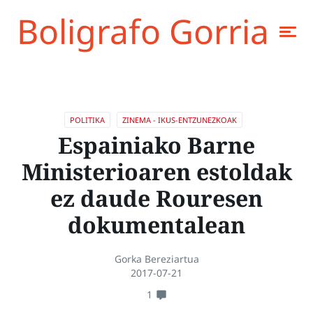
Boligrafo Gorria
POLITIKA
ZINEMA - IKUS-ENTZUNEZKOAK
Espainiako Barne
Ministerioaren estoldak
ez daude Rouresen
dokumentalean
Gorka Bereziartua
2017-07-21
1