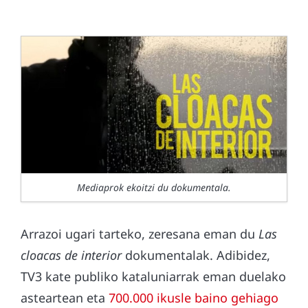
Mediaprok ekoitzi du dokumentala.
Arrazoi ugari tarteko, zeresana eman du
Las
cloacas de interior
dokumentalak. Adibidez,
TV3 kate publiko kataluniarrak eman duelako
asteartean eta
700.000 ikusle baino gehiago