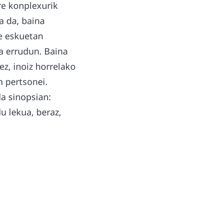
re konplexurik
a da, baina
re eskuetan
a errudun. Baina
ez, inoiz horrelako
n pertsonei.
da sinopsian:
u lekua, beraz,