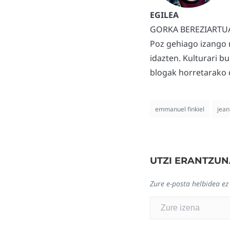
GORKA BEREZIARTU
Poz gehiago izango 
idazten. Kulturari b
blogak horretarako d
emmanuel finkiel
jean
UTZI ERANTZUN
Zure e-posta helbidea ez