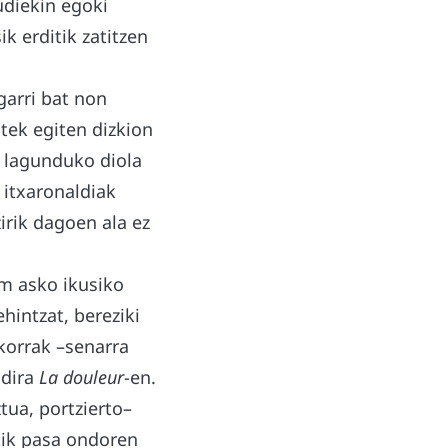
udiekin egoki
k erditik zatitzen
arri bat non
atek egiten dizkion
, lagunduko diola
 itxaronaldiak
irik dagoen ala ez
lm asko ikusiko
hintzat, bereziki
korrak –senarra
 dira
La douleur
-en.
tua, portzierto–
tik pasa ondoren