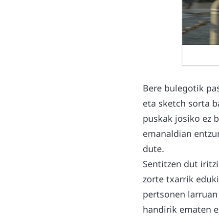
Bere bulegotik pas
eta sketch sorta b
puskak josiko ez b
emanaldian entzun 
dute.
Sentitzen dut irit
zorte txarrik eduk
pertsonen larruan 
handirik ematen e