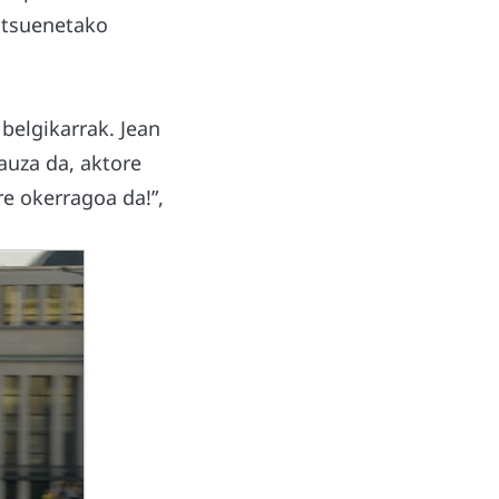
zitsuenetako
 belgikarrak. Jean
auza da, aktore
re okerragoa da!”,