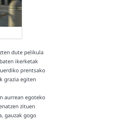
zten dute pelikula
 baten ikerketak
eguerdiko prentsako
k grazia egiten
ten aurrean egoteko
denatzen zituen
ta, gauzak gogo