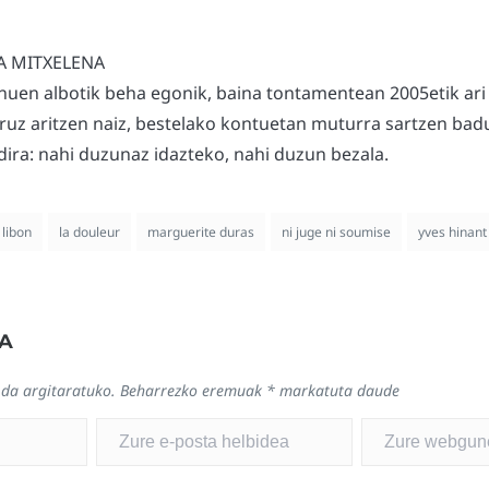
A MITXELENA
nuen albotik beha egonik, baina tontamentean 2005etik ari
uruz aritzen naiz, bestelako kontuetan muturra sartzen badu
ira: nahi duzunaz idazteko, nahi duzun bezala.
 libon
la douleur
marguerite duras
ni juge ni soumise
yves hinant
A
 da argitaratuko.
Beharrezko eremuak
*
markatuta daude