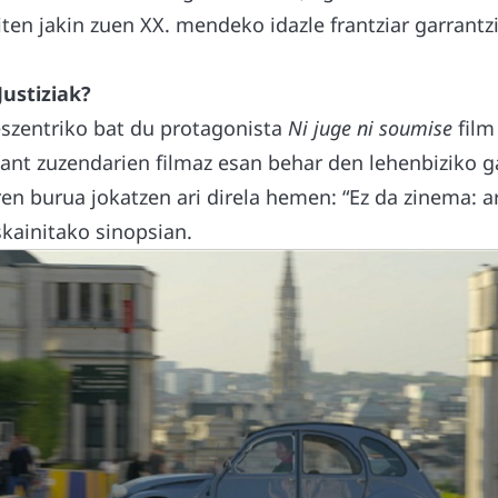
iten jakin zuen XX. mendeko idazle frantziar garrant
Justiziak?
eszentriko bat du protagonista
Ni juge ni soumise
film
nant zuzendarien filmaz esan behar den lehenbiziko g
en burua jokatzen ari direla hemen: “Ez da zinema: a
skainitako sinopsian.