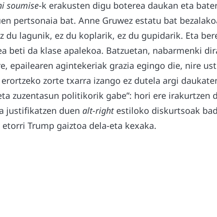
ni soumise
-k erakusten digu boterea daukan eta bate
uen pertsonaia bat. Anne Gruwez estatu bat bezalako
 du lagunik, ez du koplarik, ez du gupidarik. Eta be
ea beti da klase apalekoa. Batzuetan, nabarmenki dir
re, epailearen agintekeriak grazia egingo die, nire ust
erortzeko zorte txarra izango ez dutela argi daukate
eta zuzentasun politikorik gabe”: hori ere irakurtzen 
a justifikatzen duen
alt-right
estiloko diskurtsoak bad
 etorri Trump gaiztoa dela-eta kexaka.