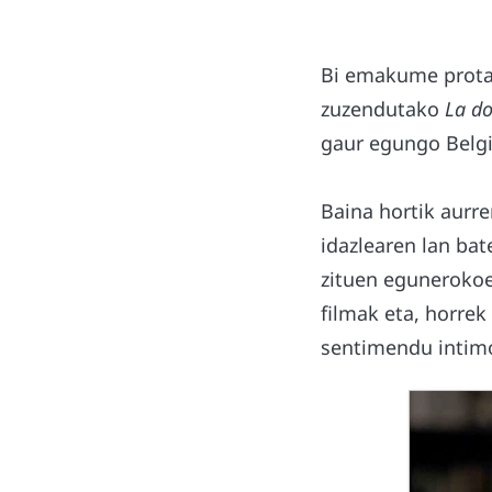
Bi emakume protag
zuzendutako
La do
gaur egungo Belgi
Baina hortik aurrer
idazlearen lan bat
zituen egunerokoet
filmak eta, horre
sentimendu intimoe