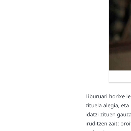
Liburuari horixe 
zituela alegia, et
idatzi zituen gauz
iruditzen zait: oro