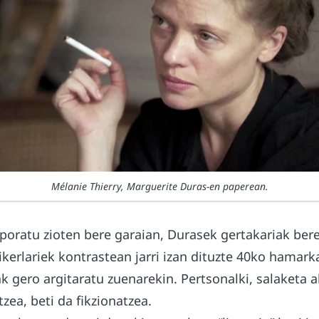
Mélanie Thierry, Marguerite Duras-en paperean.
leporatu zioten bere garaian, Durasek gertakariak be
a ikerlariek kontrastean jarri izan dituzte 40ko hamar
ak gero argitaratu zuenarekin. Pertsonalki, salaketa
itzea, beti da fikzionatzea.