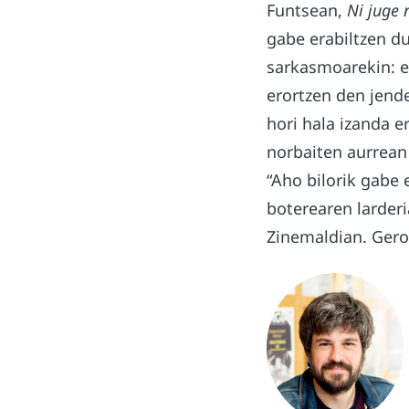
Funtsean,
Ni juge 
gabe erabiltzen d
sarkasmoarekin: ez
erortzen den jend
hori hala izanda e
norbaiten aurrean 
“Aho bilorik gabe 
boterearen larderi
Zinemaldian. Gero