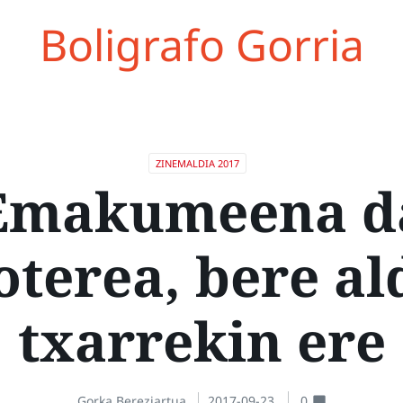
Boligrafo Gorria
ZINEMALDIA 2017
Emakumeena d
oterea, bere al
txarrekin ere
Gorka Bereziartua
2017-09-23
0