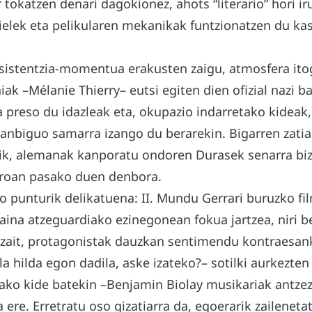
 tokatzen denari dagokionez, ahots “literario” hori ir
elek eta pelikularen mekanikak funtzionatzen du kasi
.
istentzia-momentua erakusten zaigu, atmosfera itog
ak –Mélanie Thierry– eutsi egiten dien ofizial nazi b
a preso du idazleak eta, okupazio indarretako kideak
anbiguo samarra izango du berarekin. Bigarren zatia
rik, alemanak kanporatu ondoren Durasek senarra biz
eroan pasako duen denbora.
ko punturik delikatuena: II. Mundu Gerrari buruzko fi
ina atzeguardiako ezinegonean fokua jartzea, niri be
n zait, protagonistak dauzkan sentimendu kontraesan
ala hilda egon dadila, aske izateko?– sotilki aurkezten
iako kide batekin –Benjamin Biolay musikariak antzez
re. Erretratu oso gizatiarra da, egoerarik zaileneta