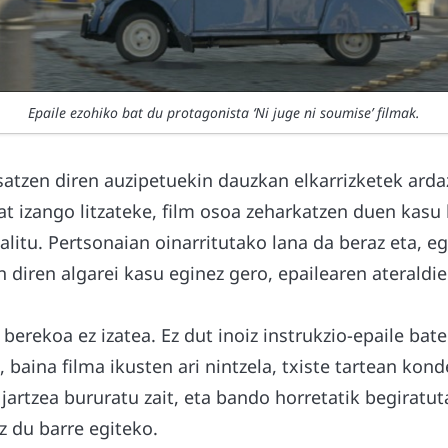
Epaile ezohiko bat du protagonista ‘Ni juge ni soumise’ filmak.
atzen diren auzipetuekin dauzkan elkarrizketek arda
at izango litzateke, film osoa zeharkatzen duen kasu
alitu. Pertsonaian oinarritutako lana da beraz eta, 
diren algarei kasu eginez gero, epailearen ateraldie
zi berekoa ez izatea. Ez dut inoiz instrukzio-epaile ba
i, baina filma ikusten ari nintzela, txiste tartean kon
jartzea bururatu zait, eta bando horretatik begiratu
z du barre egiteko.