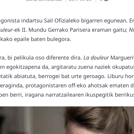
onista indartsu Sail Ofizialeko bigarren egunean. 
uleur
-ek II. Mundu Gerrako Parisera eraman gaitu;
Ni
kako epaile baten bulegora.
a, bi pelikula oso diferente dira.
La douleur
Margueri
en egokitzapena da, argitaratu zuena naziek okupatut
atik abiatuta, berrogei bat urte geroago. Liburu hor
k eraginda, protagonistaren off-eko ahotsak ematen 
n berri, iragana narratzailearen ikuspegitik berrikus