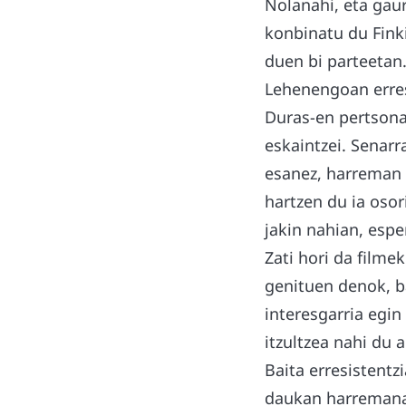
Nolanahi, eta gaur
konbinatu du Finki
duen bi parteetan
Lehenengoan erres
Duras-en pertsonai
eskaintzei. Senarr
esanez, harreman 
hartzen du ia oso
jakin nahian, esp
Zati hori da filme
genituen denok, ba
interesgarria egi
itzultzea nahi du 
Baita erresistentz
daukan harremana e