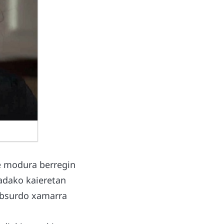
re modura berregin
kadako kaieretan
 absurdo xamarra