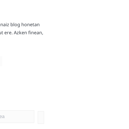
 naiz blog honetan
t ere. Azken finean,