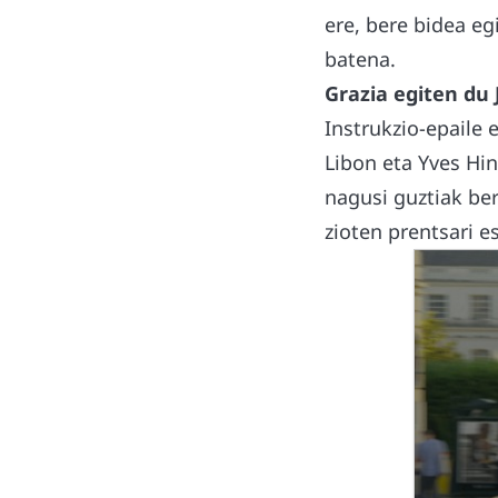
ere, bere bidea eg
batena.
Grazia egiten du 
Instrukzio-epaile 
Libon eta Yves Hi
nagusi guztiak ber
zioten prentsari e