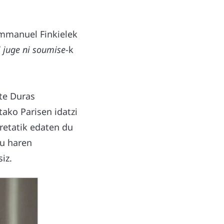
Emmanuel Finkielek
 juge ni soumise
-k
te Duras
ako Parisen idatzi
retatik edaten du
du haren
iz.