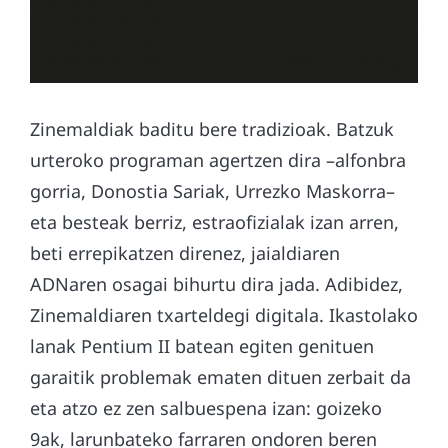
Zinemaldiak baditu bere tradizioak. Batzuk
urteroko programan agertzen dira –alfonbra
gorria, Donostia Sariak, Urrezko Maskorra–
eta besteak berriz, estraofizialak izan arren,
beti errepikatzen direnez, jaialdiaren
ADNaren osagai bihurtu dira jada. Adibidez,
Zinemaldiaren txarteldegi digitala. Ikastolako
lanak Pentium II batean egiten genituen
garaitik problemak ematen dituen zerbait da
eta atzo ez zen salbuespena izan: goizeko
9ak, larunbateko farraren ondoren beren