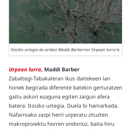
Itoizko urtegia du ardatz Maddi Barberren ‘Urpean lurra’-k.
Urpean lurra
, Maddi Barber
Zabaltegi-Tabakaleran ikus daitekeen lan
honek begirada diferente batekin gerturatzen
gaitu askori ezaguna egiten zaigun afera
batera: Itoizko urtegia. Duela bi hamarkada,
Nafarroako zazpi herri urperatu zituzten
makroproiektu horren ondorioz, baita hiru