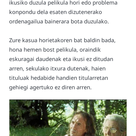
ikusiko duzula pelikula hori edo problema
konpondu dela esaten dizutenerako
ordenagailua bainerara bota duzulako.
Zure kasua horietakoren bat baldin bada,
hona hemen bost pelikula, oraindik
eskuragai daudenak eta ikusi ez ditudan
arren, sekulako itxura dutenak, haien
tituluak hedabide handien titularretan
gehiegi agertuko ez diren arren.