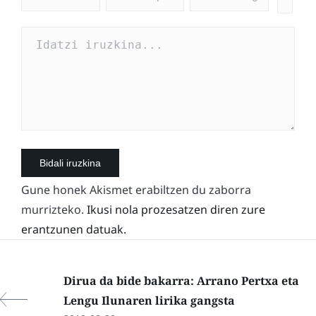
Gune honek Akismet erabiltzen du zaborra
murrizteko.
Ikusi nola prozesatzen diren zure
erantzunen datuak.
Dirua da bide bakarra: Arrano Pertxa eta
Lengu Ilunaren lirika gangsta