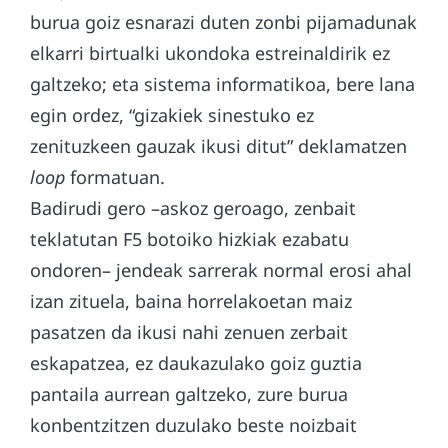
burua goiz esnarazi duten zonbi pijamadunak
elkarri birtualki ukondoka estreinaldirik ez
galtzeko; eta sistema informatikoa, bere lana
egin ordez, “gizakiek sinestuko ez
zenituzkeen gauzak ikusi ditut” deklamatzen
loop
formatuan.
Badirudi gero –askoz geroago, zenbait
teklatutan F5 botoiko hizkiak ezabatu
ondoren– jendeak sarrerak normal erosi ahal
izan zituela, baina horrelakoetan maiz
pasatzen da ikusi nahi zenuen zerbait
eskapatzea, ez daukazulako goiz guztia
pantaila aurrean galtzeko, zure burua
konbentzitzen duzulako beste noizbait