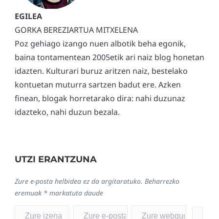
GORKA BEREZIARTUA MITXELENA
Poz gehiago izango nuen albotik beha egonik,
baina tontamentean 2005etik ari naiz blog honetan
idazten. Kulturari buruz aritzen naiz, bestelako
kontuetan muturra sartzen badut ere. Azken
finean, blogak horretarako dira: nahi duzunaz
idazteko, nahi duzun bezala.
UTZI ERANTZUNA
Zure e-posta helbidea ez da argitaratuko.
Beharrezko
eremuak
*
markatuta daude