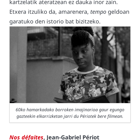
kartzelatik ateratzean ez dauka inor zain.
Etxera itzuliko da, amarenera,
tempo
geldoan
garatuko den istorio bat bizitzeko.
60ko hamarkadako borroken imajinarioa gaur egungo
gazteekin elkarrizketan jarri du Périotek bere filmean.
Nos défaites
, Jean-Gabriel Périot