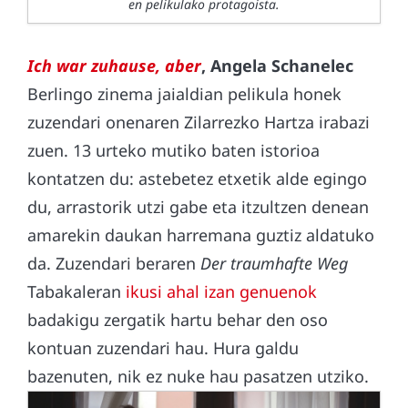
en pelikulako protagoista.
Ich war zuhause, aber
, Angela Schanelec
Berlingo zinema jaialdian pelikula honek
zuzendari onenaren Zilarrezko Hartza irabazi
zuen. 13 urteko mutiko baten istorioa
kontatzen du: astebetez etxetik alde egingo
du, arrastorik utzi gabe eta itzultzen denean
amarekin daukan harremana guztiz aldatuko
da. Zuzendari beraren
Der traumhafte Weg
Tabakaleran
ikusi ahal izan genuenok
badakigu zergatik hartu behar den oso
kontuan zuzendari hau. Hura galdu
bazenuten, nik ez nuke hau pasatzen utziko.