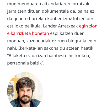
mugimenduaren aitzindariaren lorratzak
jarraitzen dituen dokumentala da, baina ez
da genero horrekin konbentzioz lotzen den
estiloko pelikula. Lander Arretxeak
egin zion
elkarrizketa honetan
esplikatzen duen
moduan, zuzendariak ez zuen biografia egin
nahi. Ikerketa-lan sakona du atzean haatik:
“Bilaketa ez da izan hainbeste historikoa,
pertsonala baizik”.