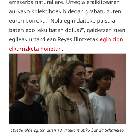
erreserba natural ere. Urtegia eraikitzearen
aurkako kolektiboek bideoan grabatu zuten
euren borroka. “Nola egin daiteke paisaia
baten edo leku baten dolua?”, galdetzen zuen
egileak urtarrilean Reyes Ilintxetak
egin zion
elkarrizketa honetan
.
Etxetik alde egiten duen 13 urteko mutiko bat da Schanelec-