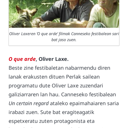
Oliver Laxeren ‘O que arde’ filmak Canneseko festibalean sari
bat jaso zuen.
O que arde
, Oliver Laxe.
Beste zine festibaletan nabarmendu diren
lanak erakusten dituen Perlak sailean
programatu dute Oliver Laxe zuzendari
galiziarraren lan hau. Canneseko festibalean
Un certain regard
ataleko epaimahaiaren saria
irabazi zuen. Sute bat eragiteagatik
espetxeratu zuten protagonista eta