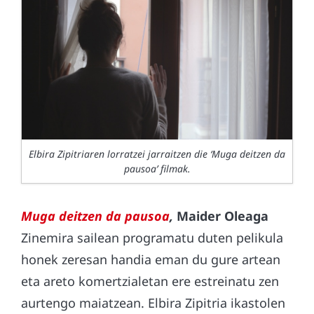
Elbira Zipitriaren lorratzei jarraitzen die ‘Muga deitzen da
pausoa’ filmak.
Muga deitzen da pausoa
,
Maider Oleaga
Zinemira sailean programatu duten pelikula
honek zeresan handia eman du gure artean
eta areto komertzialetan ere estreinatu zen
aurtengo maiatzean. Elbira Zipitria ikastolen