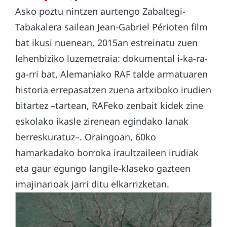
Asko poztu nintzen aurtengo Zabaltegi-
Tabakalera sailean Jean-Gabriel Périoten film
bat ikusi nuenean. 2015an estreinatu zuen
lehenbiziko luzemetraia: dokumental i-ka-ra-
ga-rri bat, Alemaniako RAF talde armatuaren
historia errepasatzen zuena artxiboko irudien
bitartez –tartean, RAFeko zenbait kidek zine
eskolako ikasle zirenean egindako lanak
berreskuratuz–. Oraingoan, 60ko
hamarkadako borroka iraultzaileen irudiak
eta gaur egungo langile-klaseko gazteen
imajinarioak jarri ditu elkarrizketan.