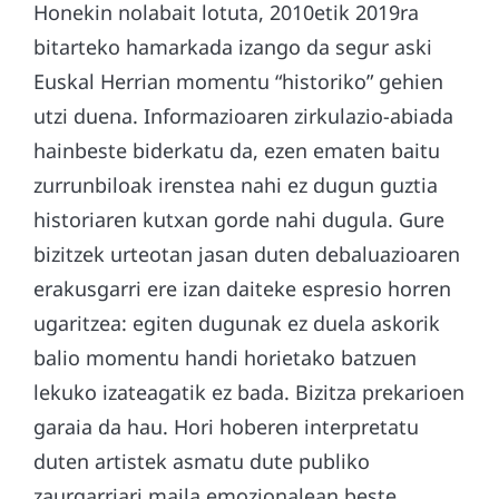
Honekin nolabait lotuta, 2010etik 2019ra
bitarteko hamarkada izango da segur aski
Euskal Herrian momentu “historiko” gehien
utzi duena. Informazioaren zirkulazio-abiada
hainbeste biderkatu da, ezen ematen baitu
zurrunbiloak irenstea nahi ez dugun guztia
historiaren kutxan gorde nahi dugula. Gure
bizitzek urteotan jasan duten debaluazioaren
erakusgarri ere izan daiteke espresio horren
ugaritzea: egiten dugunak ez duela askorik
balio momentu handi horietako batzuen
lekuko izateagatik ez bada. Bizitza prekarioen
garaia da hau. Hori hoberen interpretatu
duten artistek asmatu dute publiko
zaurgarriari maila emozionalean beste