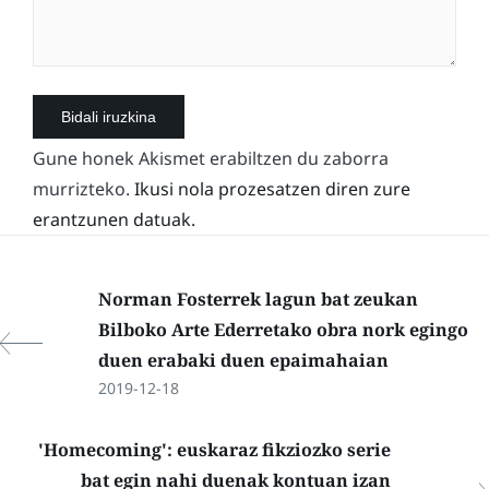
Gune honek Akismet erabiltzen du zaborra
murrizteko.
Ikusi nola prozesatzen diren zure
erantzunen datuak.
Norman Fosterrek lagun bat zeukan
Bilboko Arte Ederretako obra nork egingo
duen erabaki duen epaimahaian
2019-12-18
'Homecoming': euskaraz fikziozko serie
bat egin nahi duenak kontuan izan