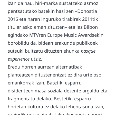
izan da hau, hiri-marka sustatzeko asmoz
pentsatutako batekin hasi zen –Donostia
2016 eta haren inguruko tirabirek 2011tik
titular asko eman zituzten– eta iaz Bilbon
egindako MTVren Europe Music Awardsekin
borobildu da, bidean erakunde publikoek
sutsuki bultzatu dituzten ehunka
basque
experience
utziz.
Eredu horren aurrean alternatibak
planteatzen dituztenentzat ez dira urte oso
emankorrak izan. Batetik, esparru
disidenteen masa soziala dezente argaldu eta
fragmentatu delako. Bestetik, esparru
horietan kultura ez delako lehentasuna izan,
oraindik goian aipatutako ikuspegia nagusi