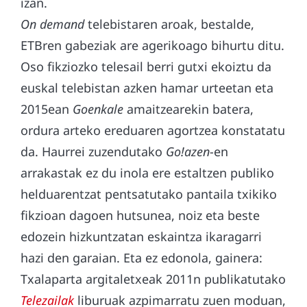
izan.
On demand
telebistaren aroak, bestalde,
ETBren gabeziak are agerikoago bihurtu ditu.
Oso fikziozko telesail berri gutxi ekoiztu da
euskal telebistan azken hamar urteetan eta
2015ean
Goenkale
amaitzearekin batera,
ordura arteko ereduaren agortzea konstatatu
da. Haurrei zuzendutako
Go!azen
-en
arrakastak ez du inola ere estaltzen publiko
helduarentzat pentsatutako pantaila txikiko
fikzioan dagoen hutsunea, noiz eta beste
edozein hizkuntzatan eskaintza ikaragarri
hazi den garaian. Eta ez edonola, gainera:
Txalaparta argitaletxeak 2011n publikatutako
Telezailak
liburuak azpimarratu zuen moduan,