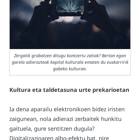
Zergatik grabatzen ditugu kontzertu zatiak? Bertan egon
garela adierazteak kapital kulturala ematen du euskarririk
gabeko kulturan.
Kultura eta taldetasuna urte prekarioetan
Ia dena aparailu elektronikoen bidez iristen
zaigunean, nola adierazi zerbaitek hunkitu
gaituela, gure sentitzen dugula?
Digitalizazioaren albo-efektu bat, nire