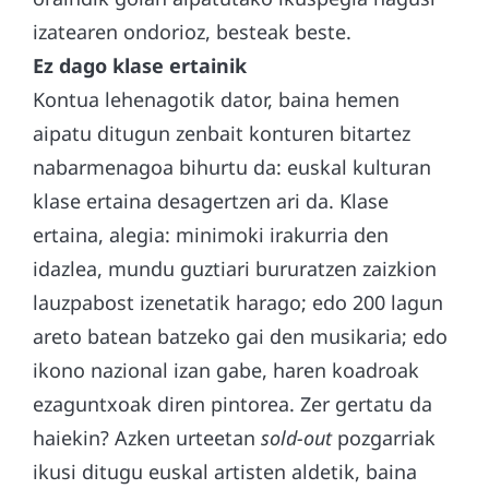
izatearen ondorioz, besteak beste.
Ez dago klase ertainik
Kontua lehenagotik dator, baina hemen
aipatu ditugun zenbait konturen bitartez
nabarmenagoa bihurtu da: euskal kulturan
klase ertaina desagertzen ari da. Klase
ertaina, alegia: minimoki irakurria den
idazlea, mundu guztiari bururatzen zaizkion
lauzpabost izenetatik harago; edo 200 lagun
areto batean batzeko gai den musikaria; edo
ikono nazional izan gabe, haren koadroak
ezaguntxoak diren pintorea. Zer gertatu da
haiekin? Azken urteetan
sold-out
pozgarriak
ikusi ditugu euskal artisten aldetik, baina