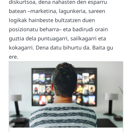
diskurtsoa, dena nahasten den esparru
batean –marketina, lagunkeria, sareen
logikak hainbeste bultzatzen duen
posizionatu beharra– eta badirudi orain
guztia dela puntuagarri, sailkagarri eta
kokagarri. Dena datu bihurtu da. Baita gu
ere.