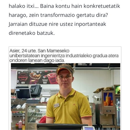
halako itxi… Baina kontu hain konkretuetatik
harago, zein transformazio gertatu dira?
Jarraian dituzue nire ustez inportanteak
direnetako batzuk.