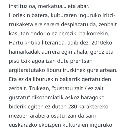
instituzioa, merkatua… eta abar.
Horiekin batera, kulturaren inguruko iritzi-
trukaketa ere sarera desplazatu da, zenbait
kasutan ondorio ez bereziki baikorrekin.
Hartu kritika literarioa, adibidez: 2010eko
hamarkadak aurrera egin ahala, geroz eta
pisu txikiagoa izan dute prentsan
argitaratutako liburu iruzkinek gure artean.
Eta ez da liburuekin bakarrik gertatu den
zerbait. Trukean, “gustatu zait / ez zait
gustatu” dikotomiatik askoz haragoko
biderik egiten ez duten 280 karaktereko
mezuen arabera osatu izan da sarri
euskarazko ekoizpen kulturalen inguruko