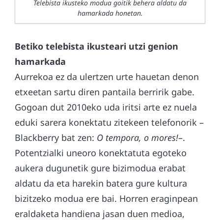
Telebista ikusteko modua goitik behera aldatu da
hamarkada honetan.
Betiko telebista ikusteari utzi genion
hamarkada
Aurrekoa ez da ulertzen urte hauetan denon
etxeetan sartu diren pantaila berririk gabe.
Gogoan dut 2010eko uda iritsi arte ez nuela
eduki sarera konektatu zitekeen telefonorik –
Blackberry bat zen:
O tempora, o mores!
–.
Potentzialki uneoro konektatuta egoteko
aukera dugunetik gure bizimodua erabat
aldatu da eta harekin batera gure kultura
bizitzeko modua ere bai. Horren eraginpean
eraldaketa handiena jasan duen medioa,