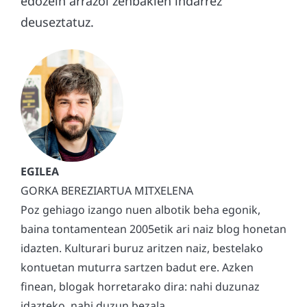
edozein arrazoi zenbakien indarrez
deuseztatuz.
GORKA BEREZIARTUA MITXELENA
Poz gehiago izango nuen albotik beha egonik,
baina tontamentean 2005etik ari naiz blog honetan
idazten. Kulturari buruz aritzen naiz, bestelako
kontuetan muturra sartzen badut ere. Azken
finean, blogak horretarako dira: nahi duzunaz
idazteko, nahi duzun bezala.