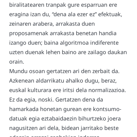
biralitatearen tranpak gure esparruan ere
eragina izan du, “dena ala ezer ez” efektuak,
zeinaren arabera, arrakasta duen
proposamenak arrakasta benetan handia
izango duen; baina algoritmoa indiferente
uzten duenak lehen baino are zailago daukan
orain.
Mundu osoan gertatzen ari den zerbait da.
Azkenean aldarrikatu ahalko dugu, beraz,
euskal kulturara ere iritsi dela normalizazioa.
Ez da egia, noski. Gertatzen dena da
hamarkada honetan gurean ere kontsumo-
datuak egia eztabaidaezin bihurtzeko joera
nagusitzen ari dela, bidean jarritako beste