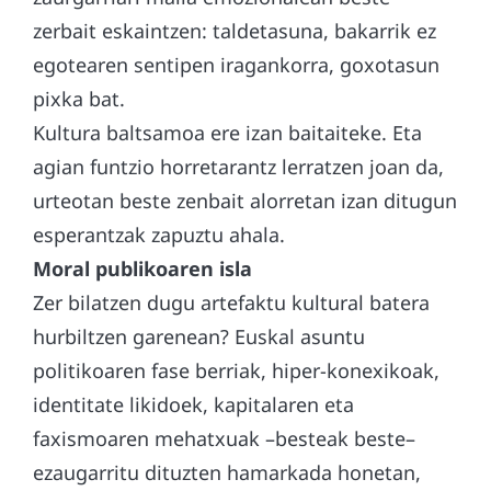
zerbait eskaintzen: taldetasuna, bakarrik ez
egotearen sentipen iragankorra, goxotasun
pixka bat.
Kultura baltsamoa ere izan baitaiteke. Eta
agian funtzio horretarantz lerratzen joan da,
urteotan beste zenbait alorretan izan ditugun
esperantzak zapuztu ahala.
Moral publikoaren isla
Zer bilatzen dugu artefaktu kultural batera
hurbiltzen garenean? Euskal asuntu
politikoaren fase berriak, hiper-konexikoak,
identitate likidoek, kapitalaren eta
faxismoaren mehatxuak –besteak beste–
ezaugarritu dituzten hamarkada honetan,