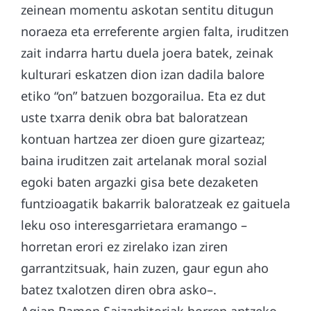
zeinean momentu askotan sentitu ditugun
noraeza eta erreferente argien falta, iruditzen
zait indarra hartu duela joera batek, zeinak
kulturari eskatzen dion izan dadila balore
etiko “on” batzuen bozgorailua. Eta ez dut
uste txarra denik obra bat baloratzean
kontuan hartzea zer dioen gure gizarteaz;
baina iruditzen zait artelanak moral sozial
egoki baten argazki gisa bete dezaketen
funtzioagatik bakarrik baloratzeak ez gaituela
leku oso interesgarrietara eramango –
horretan erori ez zirelako izan ziren
garrantzitsuak, hain zuzen, gaur egun aho
batez txalotzen diren obra asko–.