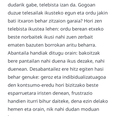
dudarik gabe, telebista izan da. Gogoan
duzue telesailak ikusteko egun eta ordu jakin
bati itxaron behar zitzaion garaia? Hori zen
telebista ikustea lehen: ordu berean etxeko
beste norbaitek ikusi nahi zuen zerbait
ematen bazuten borrokan aritu beharra.
Abantaila handiak ditugu orain: bakoitzak
bere pantailan nahi duena ikus dezake, nahi
duenean. Desabantailez ere hitz egiten hasi
behar genuke: geroz eta indibidualizatuagoa
den kontsumo-eredu hori bizitzako beste
esparruetara iristen denean, frustrazio
handien iturri bihur daiteke, dena ezin delako
hemen eta orain, nik nahi dudan moduan