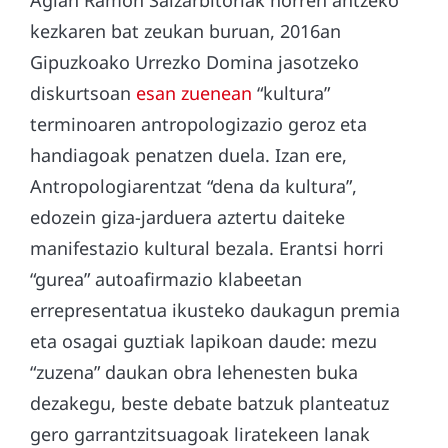
Agian Ramon Saizarbitoriak horren antzeko
kezkaren bat zeukan buruan, 2016an
Gipuzkoako Urrezko Domina jasotzeko
diskurtsoan
esan zuenean
“kultura”
terminoaren antropologizazio geroz eta
handiagoak penatzen duela. Izan ere,
Antropologiarentzat “dena da kultura”,
edozein giza-jarduera aztertu daiteke
manifestazio kultural bezala. Erantsi horri
“gurea” autoafirmazio klabeetan
errepresentatua ikusteko daukagun premia
eta osagai guztiak lapikoan daude: mezu
“zuzena” daukan obra lehenesten buka
dezakegu, beste debate batzuk planteatuz
gero garrantzitsuagoak liratekeen lanak