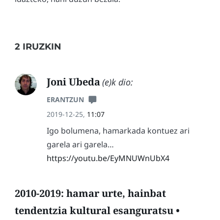
2 IRUZKIN
Joni Ubeda
(e)k dio:
ERANTZUN
2019-12-25,
11:07
Igo bolumena, hamarkada kontuez ari
garela ari garela…
https://youtu.be/EyMNUWnUbX4
2010-2019: hamar urte, hainbat
tendentzia kultural esanguratsu •