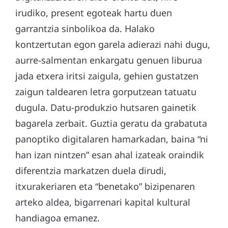
irudiko, present egoteak hartu duen
garrantzia sinbolikoa da. Halako
kontzertutan egon garela adierazi nahi dugu,
aurre-salmentan enkargatu genuen liburua
jada etxera iritsi zaigula, gehien gustatzen
zaigun taldearen letra gorputzean tatuatu
dugula. Datu-produkzio hutsaren gainetik
bagarela zerbait. Guztia geratu da grabatuta
panoptiko digitalaren hamarkadan, baina “ni
han izan nintzen” esan ahal izateak oraindik
diferentzia markatzen duela dirudi,
itxurakeriaren eta “benetako” bizipenaren
arteko aldea, bigarrenari kapital kultural
handiagoa emanez.