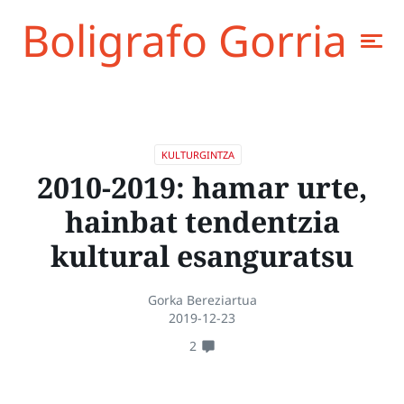
Boligrafo Gorria
KULTURGINTZA
2010-2019: hamar urte,
hainbat tendentzia
kultural esanguratsu
Gorka Bereziartua
2019-12-23
2