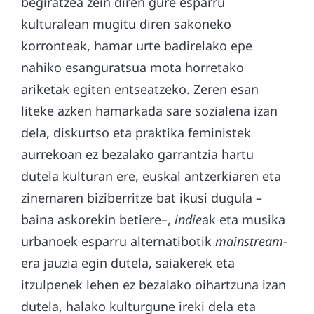
begiratzea zein diren gure esparru
kulturalean mugitu diren sakoneko
korronteak, hamar urte badirelako epe
nahiko esanguratsua mota horretako
ariketak egiten entseatzeko. Zeren esan
liteke azken hamarkada sare sozialena izan
dela, diskurtso eta praktika feministek
aurrekoan ez bezalako garrantzia hartu
dutela kulturan ere, euskal antzerkiaren eta
zinemaren biziberritze bat ikusi dugula –
baina askorekin betiere–,
indie
ak eta musika
urbanoek esparru alternatibotik
mai
n
stream
-
era jauzia egin dutela, saiakerek eta
itzulpenek lehen ez bezalako oihartzuna izan
dutela, halako kulturgune ireki dela eta