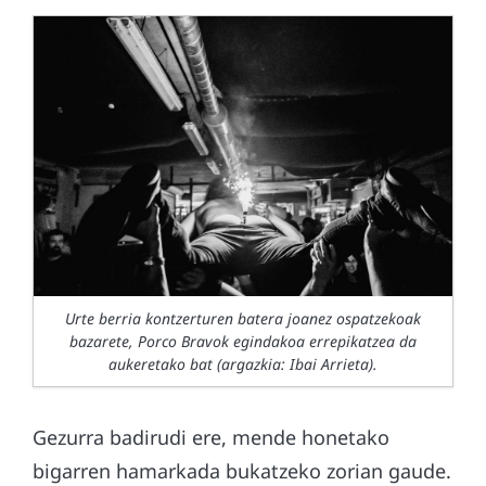
Urte berria kontzerturen batera joanez ospatzekoak
bazarete, Porco Bravok egindakoa errepikatzea da
aukeretako bat (argazkia: Ibai Arrieta).
Gezurra badirudi ere, mende honetako
bigarren hamarkada bukatzeko zorian gaude.