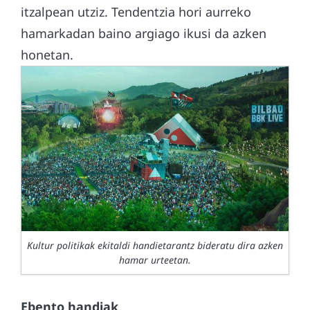
itzalpean utziz. Tendentzia hori aurreko
hamarkadan baino argiago ikusi da azken
honetan.
Kultur politikak ekitaldi handietarantz bideratu dira azken
hamar urteetan.
Ebento handiak