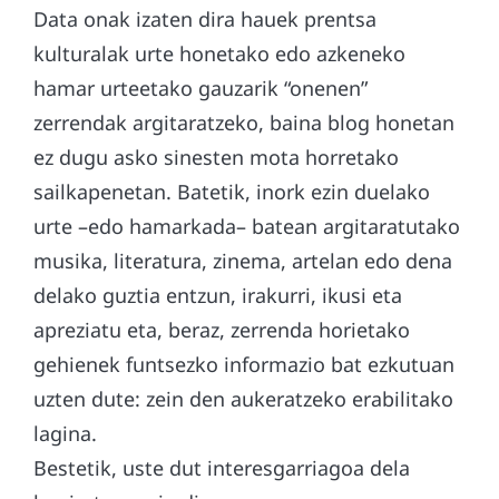
Data onak izaten dira hauek prentsa
kulturalak urte honetako edo azkeneko
hamar urteetako gauzarik “onenen”
zerrendak argitaratzeko, baina blog honetan
ez dugu asko sinesten mota horretako
sailkapenetan. Batetik, inork ezin duelako
urte –edo hamarkada– batean argitaratutako
musika, literatura, zinema, artelan edo dena
delako guztia entzun, irakurri, ikusi eta
apreziatu eta, beraz, zerrenda horietako
gehienek funtsezko informazio bat ezkutuan
uzten dute: zein den aukeratzeko erabilitako
lagina.
Bestetik, uste dut interesgarriagoa dela