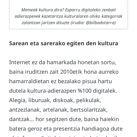
Memeak kultura dira? Esparru digitaleko zenbait
adierazpenek kazetaritza kulturalaren ohiko kategoriak
zalantzan jartzen dituzte (irudia: @bilbadotarra)
Sarean eta sarerako egiten den kultura
Internet ez da hamarkada honetan sortu,
baina iruditzen zait 2010etik hona aurreko
hamarraldietan ez bezalako pisua hartu
dutela kultura-adierazpen %100 digitalek.
Alegia, liburuak, diskoak, pelikulak,
antzezlanak, artelanak, bertsolaritzak,
dantzak… hor segitzen dute, baina haiekin
batera geroz eta presentzia handiagoa dute