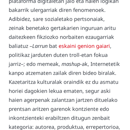
plataforma digitaletan jaio eta haien logikan
bakarrik ulergarriak diren fenomenoek.
Adibidez, sare sozialetako pertsonaiak,
zeinak benetako gertakarien inguruan aritu
daitezkeen fikziozko norbaiten ezaugarriak
baliatuz –
Larrun
bat
eskaini genion gaiari
,
politikaz jarduten duten troll-etan fokua
jarriz–; edo memeak,
mashup
-ak, Internetetik
kanpo atzematen zailak diren bideo biralak.
Kazetaritza kulturalak oraindik ez du asmatu
horiei dagokien lekua ematen, segur aski
haien agerpenak zalantzan jartzen dituelako
prentsan aritzen garenok kontziente edo
inkontzienteki erabiltzen ditugun zenbait
kategoria: autorea, produktua, errepertorioa,