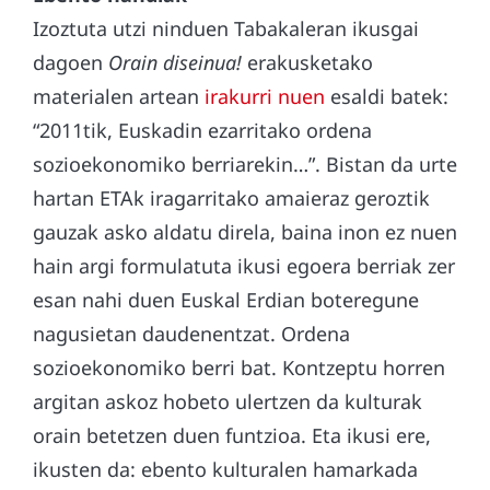
Izoztuta utzi ninduen Tabakaleran ikusgai
dagoen
Orain diseinua!
erakusketako
materialen artean
irakurri nuen
esaldi batek:
“2011tik, Euskadin ezarritako ordena
sozioekonomiko berriarekin…”. Bistan da urte
hartan ETAk iragarritako amaieraz geroztik
gauzak asko aldatu direla, baina inon ez nuen
hain argi formulatuta ikusi egoera berriak zer
esan nahi duen Euskal Erdian boteregune
nagusietan daudenentzat. Ordena
sozioekonomiko berri bat. Kontzeptu horren
argitan askoz hobeto ulertzen da kulturak
orain betetzen duen funtzioa. Eta ikusi ere,
ikusten da: ebento kulturalen hamarkada