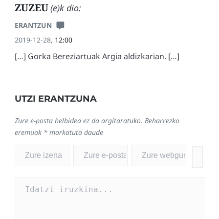
ZUZEU
(e)k dio:
ERANTZUN
2019-12-28,
12:00
[…] Gorka Bereziartuak Argia aldizkarian. […]
UTZI ERANTZUNA
Zure e-posta helbidea ez da argitaratuko.
Beharrezko
eremuak
*
markatuta daude