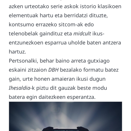
azken urteotako serie askok istorio klasikoen
elementuak hartu eta berridatzi dituzte,
kontsumo errazeko sitcom-ak edo
telenobelak gaindituz eta
midcult
ikus-
entzunezkoen esparrua uholde baten antzera
hartuz.
Pertsonalki, behar baino arreta gutxiago
eskaini zitzaion
DBH
bezalako formatu batez
gain, urte honen amaieran ikusi dugun
Ihesaldia
-k piztu dit gauzak beste modu
batera egin daitezkeen esperantza.