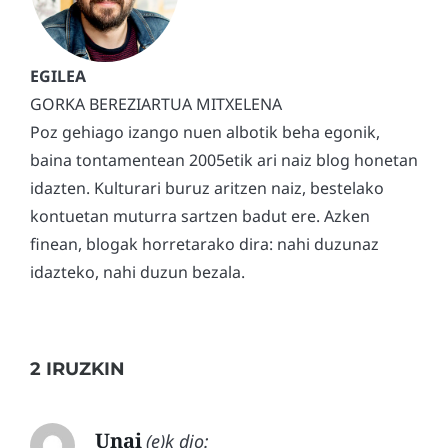
GORKA BEREZIARTUA MITXELENA
Poz gehiago izango nuen albotik beha egonik,
baina tontamentean 2005etik ari naiz blog honetan
idazten. Kulturari buruz aritzen naiz, bestelako
kontuetan muturra sartzen badut ere. Azken
finean, blogak horretarako dira: nahi duzunaz
idazteko, nahi duzun bezala.
2 IRUZKIN
Unai
(e)k dio: