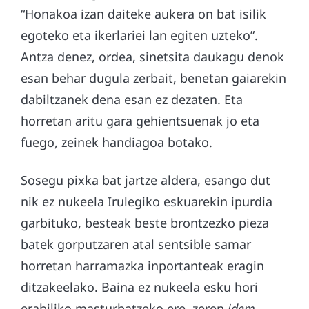
“Honakoa izan daiteke aukera on bat isilik
egoteko eta ikerlariei lan egiten uzteko”.
Antza denez, ordea, sinetsita daukagu denok
esan behar dugula zerbait, benetan gaiarekin
dabiltzanek dena esan ez dezaten. Eta
horretan aritu gara gehientsuenak jo eta
fuego, zeinek handiagoa botako.
Sosegu pixka bat jartze aldera, esango dut
nik ez nukeela Irulegiko eskuarekin ipurdia
garbituko, besteak beste brontzezko pieza
batek gorputzaren atal sentsible samar
horretan harramazka inportanteak eragin
ditzakeelako. Baina ez nukeela esku hori
erabiliko masturbatzeko ere, zeren
idem
.