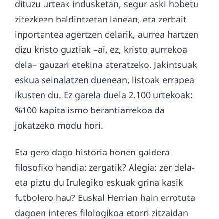
dituzu urteak indusketan, segur aski hobetu
zitezkeen baldintzetan lanean, eta zerbait
inportantea agertzen delarik, aurrea hartzen
dizu kristo guztiak –ai, ez, kristo aurrekoa
dela– gauzari etekina ateratzeko. Jakintsuak
eskua seinalatzen duenean, listoak errapea
ikusten du. Ez garela duela 2.100 urtekoak:
%100 kapitalismo berantiarrekoa da
jokatzeko modu hori.
Eta gero dago historia honen galdera
filosofiko handia: zergatik? Alegia: zer dela-
eta piztu du Irulegiko eskuak grina kasik
futbolero hau? Euskal Herrian hain errotuta
dagoen interes filologikoa etorri zitzaidan