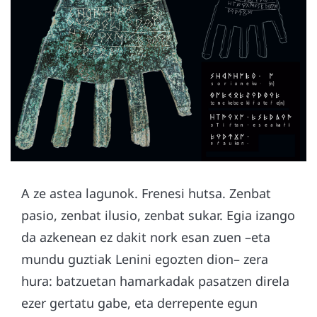
A ze astea lagunok. Frenesi hutsa. Zenbat
pasio, zenbat ilusio, zenbat sukar. Egia izango
da azkenean ez dakit nork esan zuen –eta
mundu guztiak Lenini egozten dion– zera
hura: batzuetan hamarkadak pasatzen direla
ezer gertatu gabe, eta derrepente egun