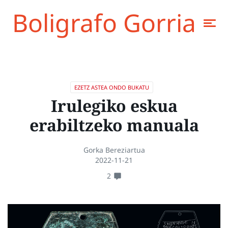
Boligrafo Gorria
EZETZ ASTEA ONDO BUKATU
Irulegiko eskua
erabiltzeko manuala
Gorka Bereziartua
2022-11-21
2