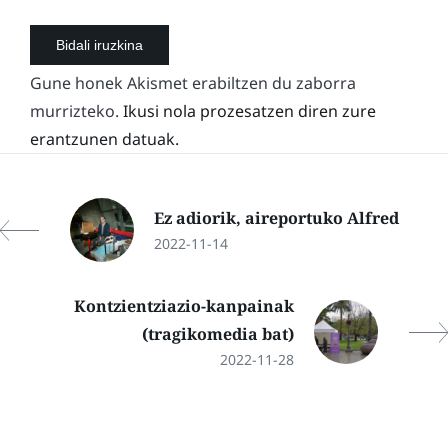
Gune honek Akismet erabiltzen du zaborra
murrizteko.
Ikusi nola prozesatzen diren zure
erantzunen datuak.
Ez adiorik, aireportuko Alfred
2022-11-14
Kontzientziazio-kanpainak
(tragikomedia bat)
2022-11-28