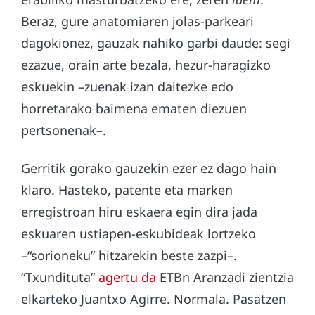
Beraz, gure anatomiaren jolas-parkeari
dagokionez, gauzak nahiko garbi daude: segi
ezazue, orain arte bezala, hezur-haragizko
eskuekin –zuenak izan daitezke edo
horretarako baimena ematen diezuen
pertsonenak–.
Gerritik gorako gauzekin ezer ez dago hain
klaro. Hasteko, patente eta marken
erregistroan hiru eskaera egin dira jada
eskuaren ustiapen-eskubideak lortzeko
–“sorioneku” hitzarekin beste zazpi–.
“Txundituta”
agertu da
ETBn Aranzadi zientzia
elkarteko Juantxo Agirre. Normala. Pasatzen