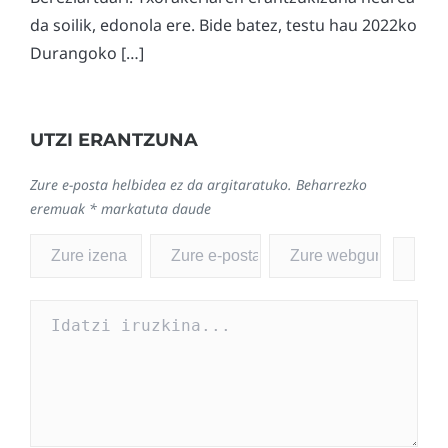
da soilik, edonola ere. Bide batez, testu hau 2022ko
Durangoko […]
UTZI ERANTZUNA
Zure e-posta helbidea ez da argitaratuko.
Beharrezko
eremuak
*
markatuta daude