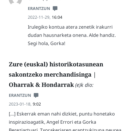
ERANTZUN
2022-11-29,
16:04
Irulegiko kontua atera zenetik irakurri
dudan hausnarketa onena. Alde handiz.
Segi hola, Gorka!
Zure (euskal) historikotasunean
sakontzeko merchandisinga |
Oharrak & Hondarrak
(e)k dio:
ERANTZUN
2023-01-18,
9:02
[…] Eskerrak eman nahi dizkiet, puntu honetako
inspirazioagatik, Angel Errori eta Gorka
Bereziartuari. Txorakeriaren erantzukizuna neurea