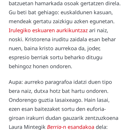
batzuetan hamarkada osoak gertatzen direla.
Gu beti bat gehiago: euskaldunen kasuan,
mendeak gertatu zaizkigu azken egunetan.
Irulegiko eskuaren aurkikuntzaz
ari naiz,
noski. Kristorena iruditu zaidala esan behar
nuen, baina kristo aurrekoa da, joder,
espresio berriak sortu beharko ditugu
behingoz honen ondoren.
Aupa: aurreko paragrafoa idatzi duen tipo
bera naiz, dutxa hotz bat hartu ondoren.
Ondorengo guztia lasaixeago. Hain lasai,
ezen esan baitezaket sortu den euforia-
giroan irakurri dudan gauzarik zentzuzkoena
Laura Mintegik
Berria
-n esandakoa
dela: