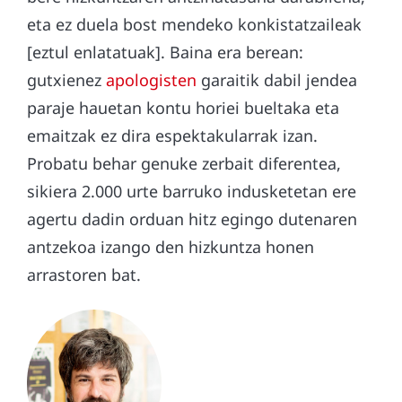
eta ez duela bost mendeko konkistatzaileak
[eztul enlatatuak]. Baina era berean:
gutxienez
apologisten
garaitik dabil jendea
paraje hauetan kontu horiei bueltaka eta
emaitzak ez dira espektakularrak izan.
Probatu behar genuke zerbait diferentea,
sikiera 2.000 urte barruko indusketetan ere
agertu dadin orduan hitz egingo dutenaren
antzekoa izango den hizkuntza honen
arrastoren bat.