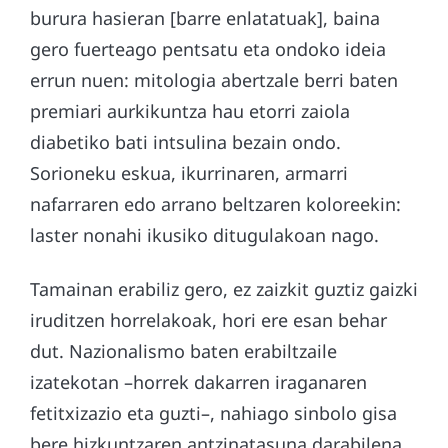
burura hasieran [barre enlatatuak], baina
gero fuerteago pentsatu eta ondoko ideia
errun nuen: mitologia abertzale berri baten
premiari aurkikuntza hau etorri zaiola
diabetiko bati intsulina bezain ondo.
Sorioneku eskua, ikurrinaren, armarri
nafarraren edo arrano beltzaren koloreekin:
laster nonahi ikusiko ditugulakoan nago.
Tamainan erabiliz gero, ez zaizkit guztiz gaizki
iruditzen horrelakoak, hori ere esan behar
dut. Nazionalismo baten erabiltzaile
izatekotan –horrek dakarren iraganaren
fetitxizazio eta guzti–, nahiago sinbolo gisa
bere hizkuntzaren antzinatasuna darabilena,