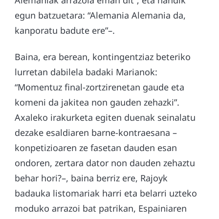
egun batzuetara: “Alemania Alemania da,
kanporatu badute ere”–.
Baina, era berean, kontingentziaz beteriko
lurretan dabilela badaki Marianok:
“Momentuz final-zortzirenetan gaude eta
komeni da jakitea non gauden zehazki”.
Axaleko irakurketa egiten duenak seinalatu
dezake esaldiaren barne-kontraesana –
konpetizioaren ze fasetan dauden esan
ondoren, zertara dator non dauden zehaztu
behar hori?–, baina berriz ere, Rajoyk
badauka listomariak harri eta belarri uzteko
moduko arrazoi bat patrikan, Espainiaren