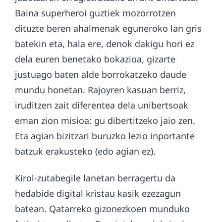
Baina superheroi guztiek mozorrotzen
dituzte beren ahalmenak eguneroko lan gris
batekin eta, hala ere, denok dakigu hori ez
dela euren benetako bokazioa, gizarte
justuago baten alde borrokatzeko daude
mundu honetan. Rajoyren kasuan berriz,
iruditzen zait diferentea dela unibertsoak
eman zion misioa: gu dibertitzeko jaio zen.
Eta agian bizitzari buruzko lezio inportante
batzuk erakusteko (edo agian ez).
Kirol-zutabegile lanetan berragertu da
hedabide digital kristau kasik ezezagun
batean. Qatarreko gizonezkoen munduko