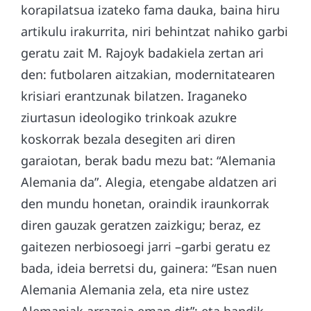
korapilatsua izateko fama dauka, baina hiru
artikulu irakurrita, niri behintzat nahiko garbi
geratu zait M. Rajoyk badakiela zertan ari
den: futbolaren aitzakian, modernitatearen
krisiari erantzunak bilatzen. Iraganeko
ziurtasun ideologiko trinkoak azukre
koskorrak bezala desegiten ari diren
garaiotan, berak badu mezu bat: “Alemania
Alemania da”. Alegia, etengabe aldatzen ari
den mundu honetan, oraindik iraunkorrak
diren gauzak geratzen zaizkigu; beraz, ez
gaitezen nerbiosoegi jarri –garbi geratu ez
bada, ideia berretsi du, gainera: “Esan nuen
Alemania Alemania zela, eta nire ustez
Alemaniak arrazoia eman dit”; eta handik