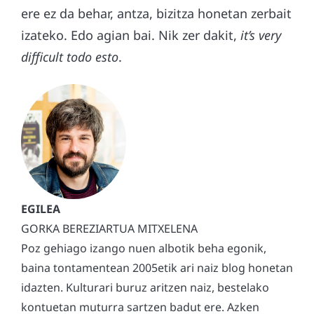
ere ez da behar, antza, bizitza honetan zerbait
izateko. Edo agian bai. Nik zer dakit,
it’s very
difficult todo esto
.
GORKA BEREZIARTUA MITXELENA
Poz gehiago izango nuen albotik beha egonik,
baina tontamentean 2005etik ari naiz blog honetan
idazten. Kulturari buruz aritzen naiz, bestelako
kontuetan muturra sartzen badut ere. Azken