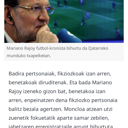
Mariano Rajoy futbol-kronista bihurtu da Qatarreko
munduko txapelketan.
Badira pertsonaiak, fikziozkoak izan arren,
benetakoak diruditenak. Eta bada Mariano
Rajoy izeneko gizon bat, benetakoa izan
arren, enpeinatzen dena fikziozko pertsonaia
balitz bezala agertzen. Moncloa atzean utzi
zuenetik fokuetatik aparte samar zebilen,
jabetzaren erregistratzaile arrunt bihurtuta.