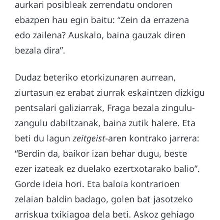
aurkari posibleak zerrendatu ondoren
ebazpen hau egin baitu: “Zein da errazena
edo zailena? Auskalo, baina gauzak diren
bezala dira”.
Dudaz beteriko etorkizunaren aurrean,
ziurtasun ez erabat ziurrak eskaintzen dizkigu
pentsalari galiziarrak, Fraga bezala zingulu-
zangulu dabiltzanak, baina zutik halere. Eta
beti du lagun
zeitgeist
-aren kontrako jarrera:
“Berdin da, baikor izan behar dugu, beste
ezer izateak ez duelako ezertxotarako balio”.
Gorde ideia hori. Eta baloia kontrarioen
zelaian baldin badago, golen bat jasotzeko
arriskua txikiagoa dela beti. Askoz gehiago