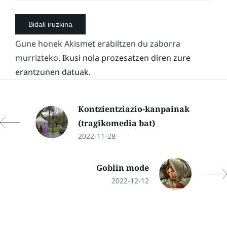
Gune honek Akismet erabiltzen du zaborra
murrizteko.
Ikusi nola prozesatzen diren zure
erantzunen datuak.
Kontzientziazio-kanpainak
(tragikomedia bat)
2022-11-28
Goblin mode
2022-12-12