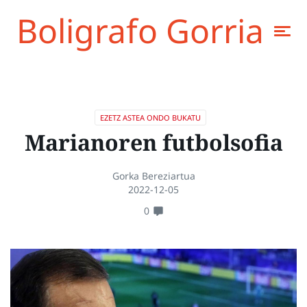
Boligrafo Gorria
EZETZ ASTEA ONDO BUKATU
Marianoren futbolsofia
Gorka Bereziartua
2022-12-05
0