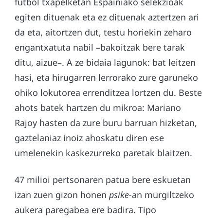
futbol txapelketan Espainiako selekzioak
egiten dituenak eta ez dituenak aztertzen ari
da eta, aitortzen dut, testu horiekin zeharo
engantxatuta nabil –bakoitzak bere tarak
ditu, aizue–. A ze bidaia lagunok: bat leitzen
hasi, eta hirugarren lerrorako zure garuneko
ohiko lokutorea errenditzea lortzen du. Beste
ahots batek hartzen du mikroa: Mariano
Rajoy hasten da zure buru barruan hizketan,
gaztelaniaz inoiz ahoskatu diren ese
umelenekin kaskezurreko paretak blaitzen.
47 milioi pertsonaren patua bere eskuetan
izan zuen gizon honen
psike-
an murgiltzeko
aukera paregabea ere badira. Tipo