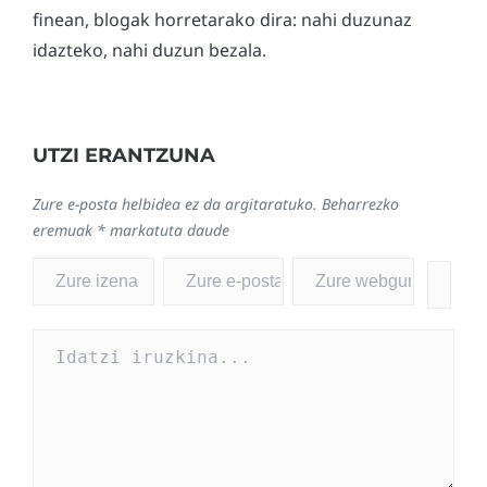
finean, blogak horretarako dira: nahi duzunaz
idazteko, nahi duzun bezala.
UTZI ERANTZUNA
Zure e-posta helbidea ez da argitaratuko.
Beharrezko
eremuak
*
markatuta daude