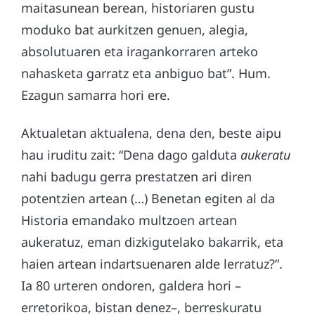
maitasunean berean, historiaren gustu
moduko bat aurkitzen genuen, alegia,
absolutuaren eta iragankorraren arteko
nahasketa garratz eta anbiguo bat”. Hum.
Ezagun samarra hori ere.
Aktualetan aktualena, dena den, beste aipu
hau iruditu zait: “Dena dago galduta
aukeratu
nahi badugu gerra prestatzen ari diren
potentzien artean (…) Benetan egiten al da
Historia emandako multzoen artean
aukeratuz, eman dizkigutelako bakarrik, eta
haien artean indartsuenaren alde lerratuz?”.
Ia 80 urteren ondoren, galdera hori –
erretorikoa, bistan denez–, berreskuratu