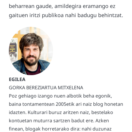
beharrean gaude, amildegira eramango ez
gaituen iritzi publikoa nahi badugu behintzat.
GORKA BEREZIARTUA MITXELENA
Poz gehiago izango nuen albotik beha egonik,
baina tontamentean 2005etik ari naiz blog honetan
idazten. Kulturari buruz aritzen naiz, bestelako
kontuetan muturra sartzen badut ere. Azken
finean, blogak horretarako dira: nahi duzunaz