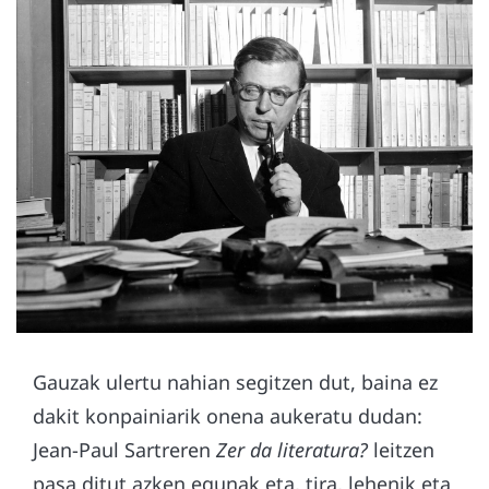
Gauzak ulertu nahian segitzen dut, baina ez
dakit konpainiarik onena aukeratu dudan:
Jean-Paul Sartreren
Zer da literatura?
leitzen
pasa ditut azken egunak eta, tira, lehenik eta