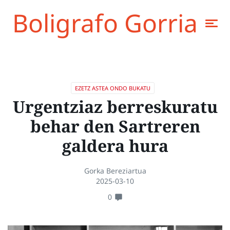
Boligrafo Gorria
EZETZ ASTEA ONDO BUKATU
Urgentziaz berreskuratu
behar den Sartreren
galdera hura
Gorka Bereziartua
2025-03-10
0