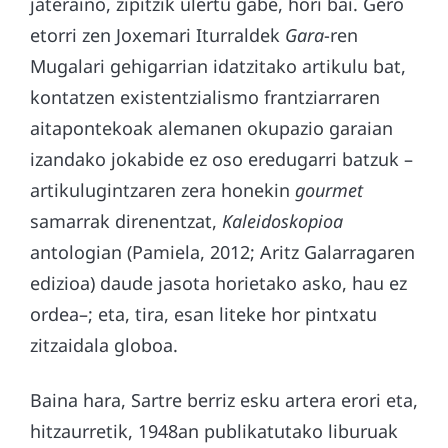
jateraino, zipitzik ulertu gabe, hori bai. Gero
etorri zen Joxemari Iturraldek
Gara
-ren
Mugalari gehigarrian idatzitako artikulu bat,
kontatzen existentzialismo frantziarraren
aitapontekoak alemanen okupazio garaian
izandako jokabide ez oso eredugarri batzuk –
artikulugintzaren zera honekin
gourmet
samarrak direnentzat,
Kaleidoskopioa
antologian (Pamiela, 2012; Aritz Galarragaren
edizioa) daude jasota horietako asko, hau ez
ordea–; eta, tira, esan liteke hor pintxatu
zitzaidala globoa.
Baina hara, Sartre berriz esku artera erori eta,
hitzaurretik, 1948an publikatutako liburuak