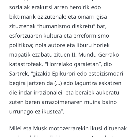
sozialak erakutsi arren heroirik edo
biktimarik ez zutenak; eta oinarri gisa
zituztenak “humanismo diskretu” bat,
esfortzuaren kultura eta erreformismo
politikoa; nola autore eta liburu horiek
mapatik ezabatu zituen II. Mundu Gerrako
katastrofeak. “Horrelako garaietan”, dio
Sartrek, “gizakia Epikurori edo estoizismoari
begira jartzen da (…) edo laguntza eskatzen
die indar irrazionalei, eta beraiek aukeratu
zuten beren arrazoimenaren muina baino
urrunago ez ikustea”.
Milei eta Musk motozerrarekin ikusi dituenak