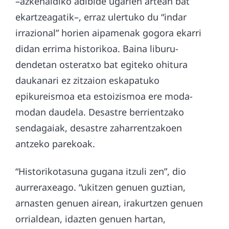
–azkenaldiko adibide ugarien artean bat
ekartzeagatik–, erraz ulertuko du “indar
irrazional” horien aipamenak gogora ekarri
didan errima historikoa. Baina liburu-
dendetan osteratxo bat egiteko ohitura
daukanari ez zitzaion eskapatuko
epikureismoa eta estoizismoa ere moda-
modan daudela. Desastre berrientzako
sendagaiak, desastre zaharrentzakoen
antzeko parekoak.
“Historikotasuna gugana itzuli zen”, dio
aurreraxeago. “ukitzen genuen guztian,
arnasten genuen airean, irakurtzen genuen
orrialdean, idazten genuen hartan,