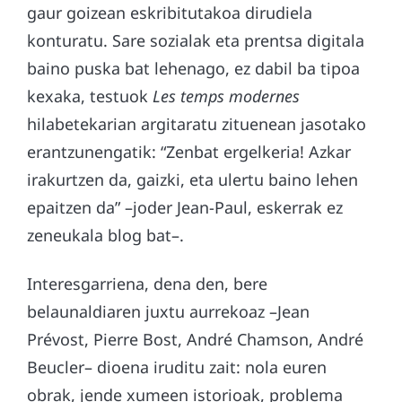
gaur goizean eskribitutakoa dirudiela
konturatu. Sare sozialak eta prentsa digitala
baino puska bat lehenago, ez dabil ba tipoa
kexaka, testuok
Les temps modernes
hilabetekarian argitaratu zituenean jasotako
erantzunengatik: “Zenbat ergelkeria! Azkar
irakurtzen da, gaizki, eta ulertu baino lehen
epaitzen da” –joder Jean-Paul, eskerrak ez
zeneukala blog bat–.
Interesgarriena, dena den, bere
belaunaldiaren juxtu aurrekoaz –Jean
Prévost, Pierre Bost, André Chamson, André
Beucler– dioena iruditu zait: nola euren
obrak, jende xumeen istorioak, problema