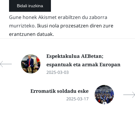
Gune honek Akismet erabiltzen du zaborra
murrizteko.
Ikusi nola prozesatzen diren zure
erantzunen datuak.
Espektakulua AEBetan;
espantuak eta armak Europan
2025-03-03
Erromatik soldadu eske
2025-03-17