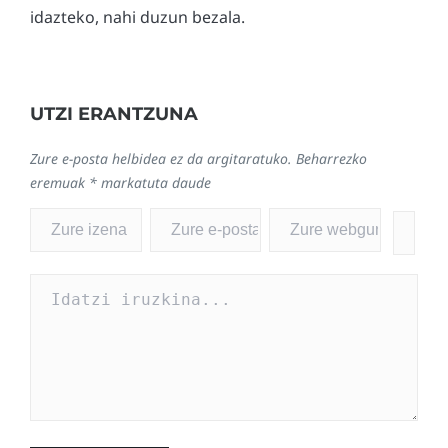
idazteko, nahi duzun bezala.
UTZI ERANTZUNA
Zure e-posta helbidea ez da argitaratuko.
Beharrezko
eremuak
*
markatuta daude