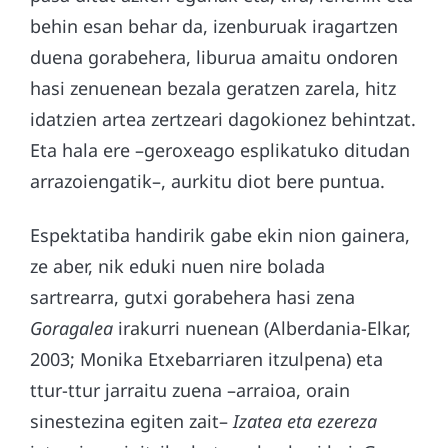
behin esan behar da, izenburuak iragartzen
duena gorabehera, liburua amaitu ondoren
hasi zenuenean bezala geratzen zarela, hitz
idatzien artea zertzeari dagokionez behintzat.
Eta hala ere –geroxeago esplikatuko ditudan
arrazoiengatik–, aurkitu diot bere puntua.
Espektatiba handirik gabe ekin nion gainera,
ze aber, nik eduki nuen nire bolada
sartrearra, gutxi gorabehera hasi zena
Goragalea
irakurri nuenean
(Alberdania-Elkar,
2003; Monika Etxebarriaren itzulpena) eta
ttur-ttur jarraitu zuena –arraioa, orain
sinestezina egiten zait–
Izatea eta ezereza