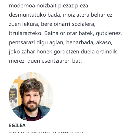
modernoa noizbait piezaz pieza
desmuntatuko bada, inoiz atera behar ez
zuen lekura, bere oinarri sozialera,
itzularazteko. Baina oriotar batek, gutxienez,
pentsarazi digu agian, beharbada, akaso,
joko zahar honek gordetzen duela oraindik
merezi duen esentziaren bat.