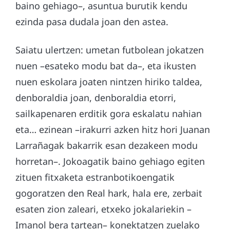
baino gehiago–, asuntua burutik kendu
ezinda pasa dudala joan den astea.
Saiatu ulertzen: umetan futbolean jokatzen
nuen –esateko modu bat da–, eta ikusten
nuen eskolara joaten nintzen hiriko taldea,
denboraldia joan, denboraldia etorri,
sailkapenaren erditik gora eskalatu nahian
eta… ezinean –irakurri azken hitz hori Juanan
Larrañagak bakarrik esan dezakeen modu
horretan–. Jokoagatik baino gehiago egiten
zituen fitxaketa estranbotikoengatik
gogoratzen den Real hark, hala ere, zerbait
esaten zion zaleari, etxeko jokalariekin –
Imanol bera tartean– konektatzen zuelako