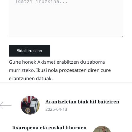
Gune honek Akismet erabiltzen du zaborra
murrizteko.
Ikusi nola prozesatzen diren zure
erantzunen datuak.
Arantzeletan biak hil baitziren
2025-04-13
Itxaropena eta euskal liburuen