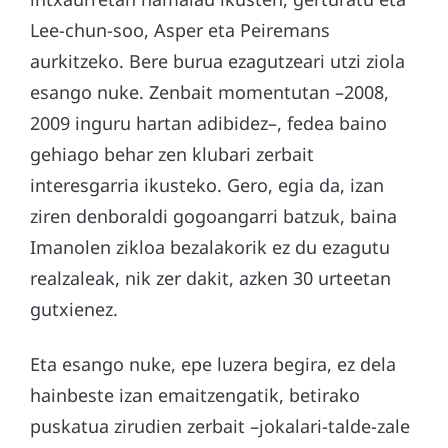
Lee-chun-soo, Asper eta Peiremans
aurkitzeko. Bere burua ezagutzeari utzi ziola
esango nuke. Zenbait momentutan –2008,
2009 inguru hartan adibidez–, fedea baino
gehiago behar zen klubari zerbait
interesgarria ikusteko. Gero, egia da, izan
ziren denboraldi gogoangarri batzuk, baina
Imanolen zikloa bezalakorik ez du ezagutu
realzaleak, nik zer dakit, azken 30 urteetan
gutxienez.
Eta esango nuke, epe luzera begira, ez dela
hainbeste izan emaitzengatik, betirako
puskatua zirudien zerbait –jokalari-talde-zale