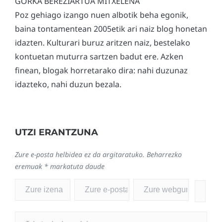
GORKA BEREZIARTUA MITXELENA
Poz gehiago izango nuen albotik beha egonik,
baina tontamentean 2005etik ari naiz blog honetan
idazten. Kulturari buruz aritzen naiz, bestelako
kontuetan muturra sartzen badut ere. Azken
finean, blogak horretarako dira: nahi duzunaz
idazteko, nahi duzun bezala.
UTZI ERANTZUNA
Zure e-posta helbidea ez da argitaratuko.
Beharrezko
eremuak
*
markatuta daude