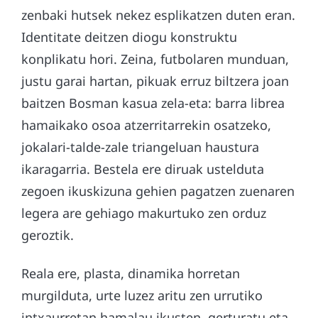
zenbaki hutsek nekez esplikatzen duten eran.
Identitate deitzen diogu konstruktu
konplikatu hori. Zeina, futbolaren munduan,
justu garai hartan, pikuak erruz biltzera joan
baitzen Bosman kasua zela-eta: barra librea
hamaikako osoa atzerritarrekin osatzeko,
jokalari-talde-zale triangeluan haustura
ikaragarria. Bestela ere diruak ustelduta
zegoen ikuskizuna gehien pagatzen zuenaren
legera are gehiago makurtuko zen orduz
geroztik.
Reala ere, plasta, dinamika horretan
murgilduta, urte luzez aritu zen urrutiko
intxaurretan hamalau ikusten, gerturatu eta