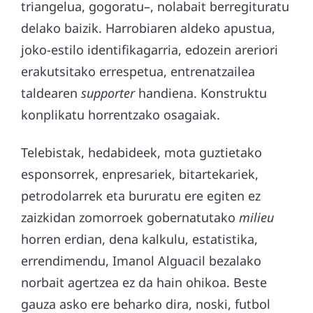
triangelua, gogoratu–, nolabait berregituratu
delako baizik. Harrobiaren aldeko apustua,
joko-estilo identifikagarria, edozein areriori
erakutsitako errespetua, entrenatzailea
taldearen
supporter
handiena. Konstruktu
konplikatu horrentzako osagaiak.
Telebistak, hedabideek, mota guztietako
esponsorrek, enpresariek, bitartekariek,
petrodolarrek eta bururatu ere egiten ez
zaizkidan zomorroek gobernatutako
milieu
horren erdian, dena kalkulu, estatistika,
errendimendu, Imanol Alguacil bezalako
norbait agertzea ez da hain ohikoa. Beste
gauza asko ere beharko dira, noski, futbol