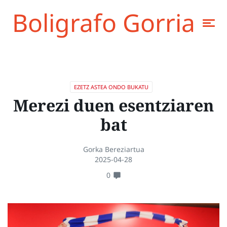
Boligrafo Gorria
EZETZ ASTEA ONDO BUKATU
Merezi duen esentziaren
bat
Gorka Bereziartua
2025-04-28
0