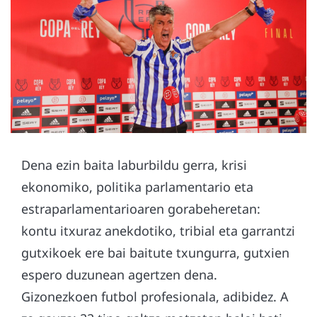
Dena ezin baita laburbildu gerra, krisi
ekonomiko, politika parlamentario eta
estraparlamentarioaren gorabeheretan:
kontu itxuraz anekdotiko, tribial eta garrantzi
gutxikoek ere bai baitute txungurra, gutxien
espero duzunean agertzen dena.
Gizonezkoen futbol profesionala, adibidez. A