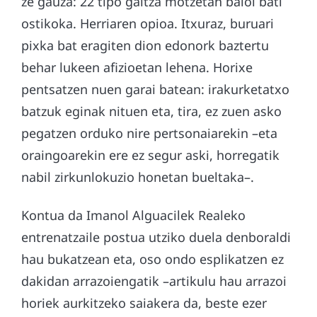
ze gauza: 22 tipo galtza motzetan baloi bati
ostikoka. Herriaren opioa. Itxuraz, buruari
pixka bat eragiten dion edonork baztertu
behar lukeen afizioetan lehena. Horixe
pentsatzen nuen garai batean: irakurketatxo
batzuk eginak nituen eta, tira, ez zuen asko
pegatzen orduko nire pertsonaiarekin –eta
oraingoarekin ere ez segur aski, horregatik
nabil zirkunlokuzio honetan bueltaka–.
Kontua da Imanol Alguacilek Realeko
entrenatzaile postua utziko duela denboraldi
hau bukatzean eta, oso ondo esplikatzen ez
dakidan arrazoiengatik –artikulu hau arrazoi
horiek aurkitzeko saiakera da, beste ezer