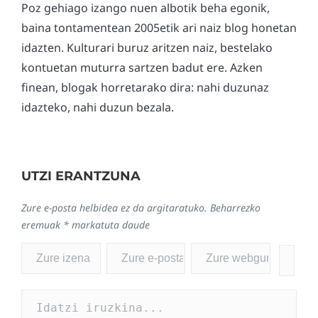
Poz gehiago izango nuen albotik beha egonik,
baina tontamentean 2005etik ari naiz blog honetan
idazten. Kulturari buruz aritzen naiz, bestelako
kontuetan muturra sartzen badut ere. Azken
finean, blogak horretarako dira: nahi duzunaz
idazteko, nahi duzun bezala.
UTZI ERANTZUNA
Zure e-posta helbidea ez da argitaratuko.
Beharrezko
eremuak
*
markatuta daude