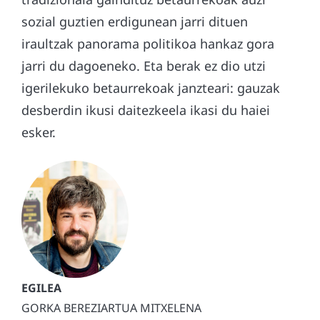
sozial guztien erdigunean jarri dituen
iraultzak panorama politikoa hankaz gora
jarri du dagoeneko. Eta berak ez dio utzi
igerilekuko betaurrekoak janzteari: gauzak
desberdin ikusi daitezkeela ikasi du haiei
esker.
GORKA BEREZIARTUA MITXELENA