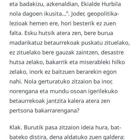
eta badakizu, azkenaldian, Ekialde Hurbila
nola dagoen ikusita…”. Joder, geopolitika-
lezioak hemen ere, hori besterik ez zuen
falta. Esku hutsik atera zen, bere burua
madarikatuz betaurrekoak puskatu zituelako,
ez zituelako bere gauzak zaintzen, desastre
hutsa zelako, bakarrik eta miserableki hilko
zelako, inork ez baitzuen berarekin egon
nahi. Nola gerturatuko zitzaion ba inor,
norengana eta mundu osoan igerilekuko
betaurrekoak jantzita kalera atera zen
pertsona bakarrarengana?
Klak. Burutik pasa zitzaion ideia hura, bat-
bateko distira, dena aldatuko zuen galdera: