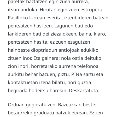
paretak haztatzen egin zuen aurrera,
itsumandoka. Hirutan egin zuen estropezu.
Pasilloko lurrean eserita, irtenbideren batean
pentsatzen hasi zen. Lagunen bati edo
lankideren bati dei ziezaiokeen, baina, klaro,
pentsatzen hasita, ez zuen ezagutzen
hainbeste dioptriadun antiojoak edukiko
zituen inor. Eta gainera: nola ostia deituko
zion inori, horretarako aurrena telefonoa
aurkitu behar bazuen, piztu, PINa sartu eta
kontaktuetan izena bilatu, hori guztia
begirada hodeitsu harekin. Deskartatuta.
Orduan gogoratu zen. Bazeuzkan beste
betaurreko graduatu batzuk etxean. Ez zen