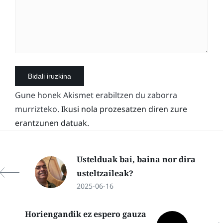
Gune honek Akismet erabiltzen du zaborra
murrizteko.
Ikusi nola prozesatzen diren zure
erantzunen datuak.
Ustelduak bai, baina nor dira
usteltzaileak?
2025-06-16
Horiengandik ez espero gauza