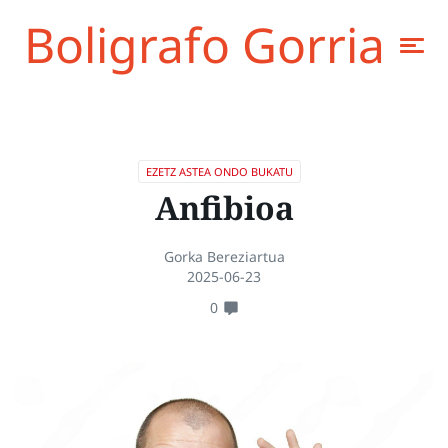
Boligrafo Gorria
EZETZ ASTEA ONDO BUKATU
Anfibioa
Gorka Bereziartua
2025-06-23
0