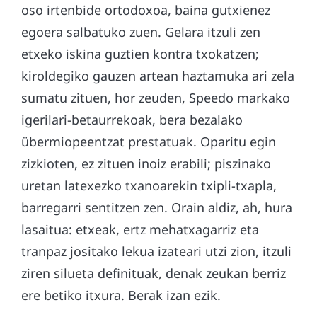
oso irtenbide ortodoxoa, baina gutxienez
egoera salbatuko zuen. Gelara itzuli zen
etxeko iskina guztien kontra txokatzen;
kiroldegiko gauzen artean haztamuka ari zela
sumatu zituen, hor zeuden, Speedo markako
igerilari-betaurrekoak, bera bezalako
übermiopeentzat prestatuak. Oparitu egin
zizkioten, ez zituen inoiz erabili; piszinako
uretan latexezko txanoarekin txipli-txapla,
barregarri sentitzen zen. Orain aldiz, ah, hura
lasaitua: etxeak, ertz mehatxagarriz eta
tranpaz jositako lekua izateari utzi zion, itzuli
ziren silueta definituak, denak zeukan berriz
ere betiko itxura. Berak izan ezik.