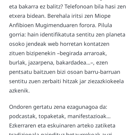
eta bakarra ez balitz? Telefonoan bila hasi zen
etxera bidean. Berehala iritsi zen Miope
Anfibioen Mugimenduaren forora. Pilula
gorria: hain identifikatuta sentitu zen planeta
osoko jendeak web horretan kontatzen
zituen bizipenekin –begirada arraroak,
burlak, jazarpena, bakardadea…–, ezen
pentsatu baitzuen bizi osoan barru-barruan
sentitu zuen zerbaiti hitzak jar ziezazkiokeela
azkenik.
Ondoren gertatu zena ezagunagoa da:
podcastak, topaketak, manifestazioak…
Ezkerraren eta eskuinaren arteko zatiketa
tradizionala gaindituz betaurrekoak auzi