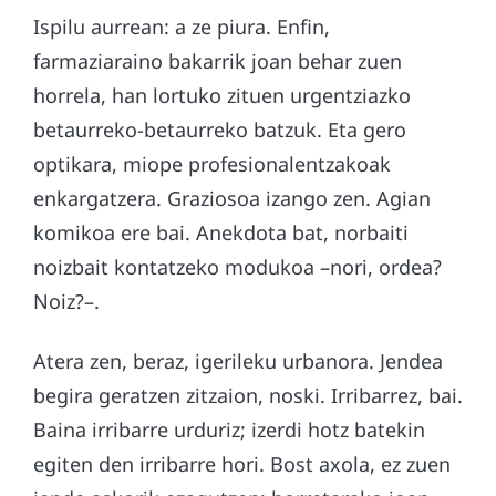
Ispilu aurrean: a ze piura. Enfin,
farmaziaraino bakarrik joan behar zuen
horrela, han lortuko zituen urgentziazko
betaurreko-betaurreko batzuk. Eta gero
optikara, miope profesionalentzakoak
enkargatzera. Graziosoa izango zen. Agian
komikoa ere bai. Anekdota bat, norbaiti
noizbait kontatzeko modukoa –nori, ordea?
Noiz?–.
Atera zen, beraz, igerileku urbanora. Jendea
begira geratzen zitzaion, noski. Irribarrez, bai.
Baina irribarre urduriz; izerdi hotz batekin
egiten den irribarre hori. Bost axola, ez zuen