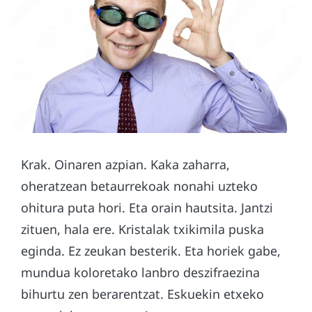
Krak. Oinaren azpian. Kaka zaharra,
oheratzean betaurrekoak nonahi uzteko
ohitura puta hori. Eta orain hautsita. Jantzi
zituen, hala ere. Kristalak txikimila puska
eginda. Ez zeukan besterik. Eta horiek gabe,
mundua koloretako lanbro deszifraezina
bihurtu zen berarentzat. Eskuekin etxeko