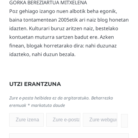
GORKA BEREZIARTUA MITXELENA
Poz gehiago izango nuen albotik beha egonik,
baina tontamentean 2005etik ari naiz blog honetan
idazten. Kulturari buruz aritzen naiz, bestelako
kontuetan muturra sartzen badut ere. Azken
finean, blogak horretarako dira: nahi duzunaz
idazteko, nahi duzun bezala.
UTZI ERANTZUNA
Zure e-posta helbidea ez da argitaratuko.
Beharrezko
eremuak
*
markatuta daude