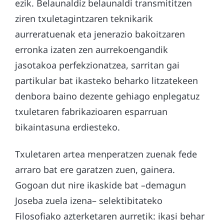
ezik. Belaunaldiz belaunaldi transmititzen
ziren txuletagintzaren teknikarik
aurreratuenak eta jenerazio bakoitzaren
erronka izaten zen aurrekoengandik
jasotakoa perfekzionatzea, sarritan gai
partikular bat ikasteko beharko litzatekeen
denbora baino dezente gehiago enplegatuz
txuletaren fabrikazioaren esparruan
bikaintasuna erdiesteko.
Txuletaren artea menperatzen zuenak fede
arraro bat ere garatzen zuen, gainera.
Gogoan dut nire ikaskide bat –demagun
Joseba zuela izena– selektibitateko
Filosofiako azterketaren aurretik: ikasi behar