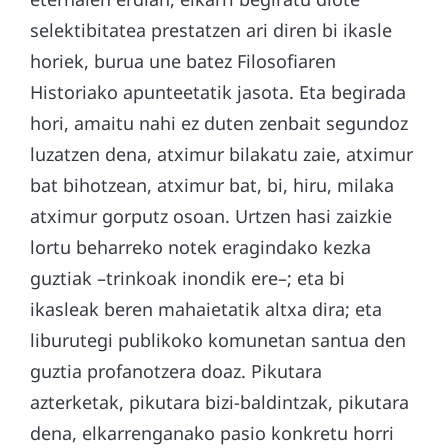
selektibitatea prestatzen ari diren bi ikasle
horiek, burua une batez Filosofiaren
Historiako apunteetatik jasota. Eta begirada
hori, amaitu nahi ez duten zenbait segundoz
luzatzen dena, atximur bilakatu zaie, atximur
bat bihotzean, atximur bat, bi, hiru, milaka
atximur gorputz osoan. Urtzen hasi zaizkie
lortu beharreko notek eragindako kezka
guztiak –trinkoak inondik ere–; eta bi
ikasleak beren mahaietatik altxa dira; eta
liburutegi publikoko komunetan santua den
guztia profanotzera doaz. Pikutara
azterketak, pikutara bizi-baldintzak, pikutara
dena, elkarrenganako pasio konkretu horri