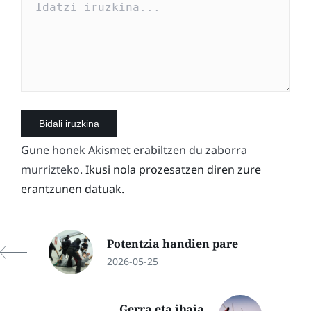
Gune honek Akismet erabiltzen du zaborra
murrizteko.
Ikusi nola prozesatzen diren zure
erantzunen datuak.
Potentzia handien pare
2026-05-25
Gerra eta ibaia