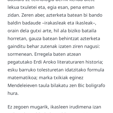
lekua txuletei eta, egia esan, pena eman
zidan. Zeren aber, azterketa batean bi bando
baldin badaude –irakasleak eta ikasleak–,
orain dela gutxi arte, hil ala biziko bataila
horretan, gauza batean behintzat azterketa
gainditu behar zutenak izaten ziren nagusi:
sormenean. Erregela baten atzean
pegatutako Erdi Aroko literaturaren historia;
esku barruko tolesturetan idatzitako formula
matematikoa; marka txikiak eginez
Mendeleieven taula bilakatu zen Bic boligrafo
hura.
Ez zegoen mugarik, ikasleen irudimena izan