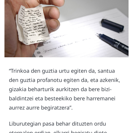
“Trinkoa den guztia urtu egiten da, santua
den guztia profanotu egiten da, eta azkenik,
gizakia beharturik aurkitzen da bere bizi-
baldintzei eta besteekiko bere harremanei
aurrez aurre begiratzera”.
Liburutegian pasa behar dituzten ordu
eternalen erdian, elkarri begiratu diote