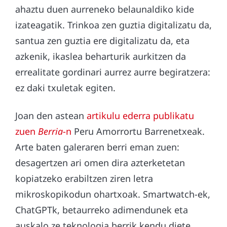
ahaztu duen aurreneko belaunaldiko kide
izateagatik. Trinkoa zen guztia digitalizatu da,
santua zen guztia ere digitalizatu da, eta
azkenik, ikaslea beharturik aurkitzen da
errealitate gordinari aurrez aurre begiratzera:
ez daki txuletak egiten.
Joan den astean
artikulu ederra publikatu
zuen
Berria
-n
Peru Amorrortu Barrenetxeak.
Arte baten galeraren berri eman zuen:
desagertzen ari omen dira azterketetan
kopiatzeko erabiltzen ziren letra
mikroskopikodun ohartxoak. Smartwatch-ek,
ChatGPTk, betaurreko adimendunek eta
auskalo ze teknologia berrik kendu diete