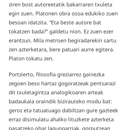
ziren bost autoreetatik bakarraren txuleta
egin zuen. Platonen obra osoa edukiko zuen
besoan idatzita. “Eta beste autore bat
tokatzen bada?” galdetu nion. Ez zuen ezer
erantzun. Mila metroen begiradarekin sartu
zen azterketara, bere patuari aurre egitera.
Platon tokatu zen.
Portzierto, filosofia greziarrez gainezka
zegoen beso hartaz gogoratzeak pentsarazi
dit txuletagintza analogikoaren arteak
badaukala oraindik bizirauteko modu bat:
geroz eta tatuatuago dabiltzan gure gazteek
erraz disimulatu ahalko lituzkete azterketa
pasatzeko ohar lagungarriak, gorputzean