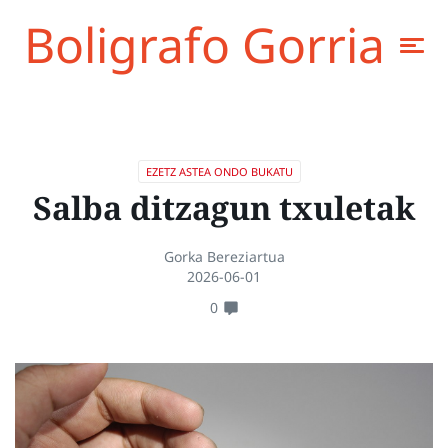
Boligrafo Gorria
EZETZ ASTEA ONDO BUKATU
Salba ditzagun txuletak
Gorka Bereziartua
2026-06-01
0