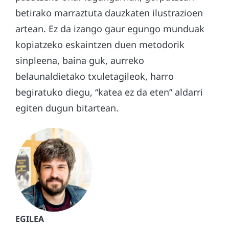
betirako marraztuta dauzkaten ilustrazioen
artean. Ez da izango gaur egungo munduak
kopiatzeko eskaintzen duen metodorik
sinpleena, baina guk, aurreko
belaunaldietako txuletagileok, harro
begiratuko diegu, “katea ez da eten” aldarri
egiten dugun bitartean.