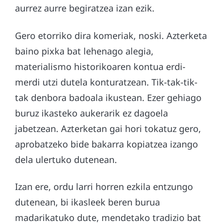
aurrez aurre begiratzea izan ezik.
Gero etorriko dira komeriak, noski. Azterketa
baino pixka bat lehenago alegia,
materialismo historikoaren kontua erdi-
merdi utzi dutela konturatzean. Tik-tak-tik-
tak denbora badoala ikustean. Ezer gehiago
buruz ikasteko aukerarik ez dagoela
jabetzean. Azterketan gai hori tokatuz gero,
aprobatzeko bide bakarra kopiatzea izango
dela ulertuko dutenean.
Izan ere, ordu larri horren ezkila entzungo
dutenean, bi ikasleek beren burua
madarikatuko dute, mendetako tradizio bat