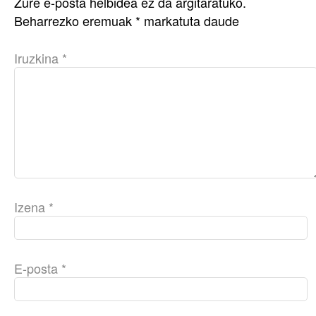
Zure e-posta helbidea ez da argitaratuko.
Beharrezko eremuak
*
markatuta daude
Iruzkina
*
Izena
*
E-posta
*