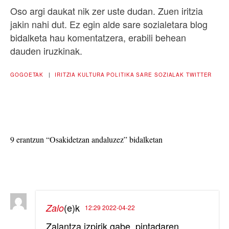
Oso argi daukat nik zer uste dudan. Zuen iritzia
jakin nahi dut. Ez egin alde sare sozialetara blog
bidalketa hau komentatzera, erabili behean
dauden iruzkinak.
GOGOETAK
|
IRITZIA
KULTURA
POLITIKA
SARE SOZIALAK
TWITTER
9 erantzun “Osakidetzan andaluzez” bidalketan
(e)k
Zalo
12:29 2022-04-22
Zalantza izpirik gabe, pintadaren