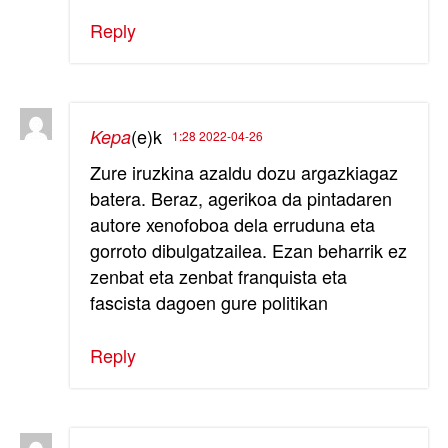
Reply
(e)k
Kepa
1:28 2022-04-26
Zure iruzkina azaldu dozu argazkiagaz
batera. Beraz, agerikoa da pintadaren
autore xenofoboa dela erruduna eta
gorroto dibulgatzailea. Ezan beharrik ez
zenbat eta zenbat franquista eta
fascista dagoen gure politikan
Reply