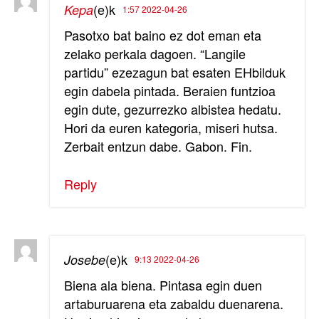
(e)k
Kepa
1:57 2022-04-26
Pasotxo bat baino ez dot eman eta
zelako perkala dagoen. “Langile
partidu” ezezagun bat esaten EHbilduk
egin dabela pintada. Beraien funtzioa
egin dute, gezurrezko albistea hedatu.
Hori da euren kategoria, miseri hutsa.
Zerbait entzun dabe. Gabon. Fin.
Reply
(e)k
Josebe
9:13 2022-04-26
Biena ala biena. Pintasa egin duen
artaburuarena eta zabaldu duenarena.