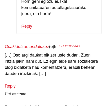
Horri gehi egiozu euskal
komunitatearen autoflagelaziorako
joera, eta horra!
Reply
(e)k
Osakidetzan andaluzez
8:44 2022-04-27
[…] Oso argi daukat nik zer uste dudan. Zuen
iritzia jakin nahi dut. Ez egin alde sare sozialetara
blog bidalketa hau komentatzera, erabili behean
dauden iruzkinak. […]
Reply
Utzi erantzuna