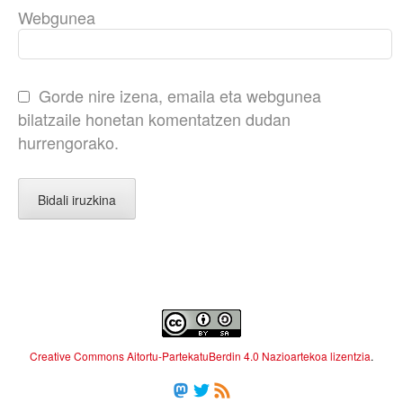
Webgunea
Gorde nire izena, emaila eta webgunea
bilatzaile honetan komentatzen dudan
hurrengorako.
Creative Commons Aitortu-PartekatuBerdin 4.0 Nazioartekoa lizentzia
.