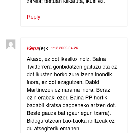
zarela; testuan klikatuta, ikusi ez.
Reply
(e)k
Kepa
1:12 2022-04-26
Akaso, ez dot ikasiko inoiz. Baina
Twitterrera gonbidatzen gaituzu eta ez
dot ikusten horko zure izena inondik
inora, ez dot ezagutzen. Dabid
Martinezek ez narama inora. Beraz
ezin erabaki ezer. Baina PP hortik
badabil kiratsa dagoeneko artzen dot.
Beste gauza bat (gaur egun txarra).
Bidegurutzean txio-txioka ibiltzeak ez
du atsegiterik emanen.