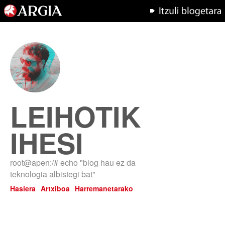
LEIHOTIK
IHESI
root@apen:/# echo "blog hau ez da
teknologia albistegi bat"
Hasiera
Artxiboa
Harremanetarako