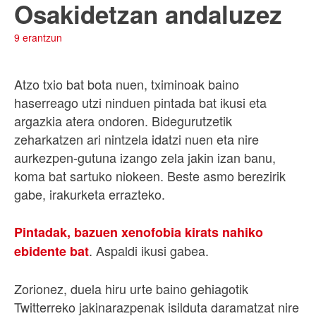
Osakidetzan andaluzez
9 erantzun
Atzo txio bat bota nuen, tximinoak baino
haserreago utzi ninduen pintada bat ikusi eta
argazkia atera ondoren. Bidegurutzetik
zeharkatzen ari nintzela idatzi nuen eta nire
aurkezpen-gutuna izango zela jakin izan banu,
koma bat sartuko niokeen. Beste asmo berezirik
gabe, irakurketa errazteko.
Pintadak, bazuen xenofobia kirats nahiko
. Aspaldi ikusi gabea.
ebidente bat
Zorionez, duela hiru urte baino gehiagotik
Twitterreko jakinarazpenak isilduta daramatzat nire