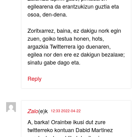
egilearena da erantzukizun guztia eta
osoa, den-dena.
Zoritxarrez, baina, ez dakigu nork egin
zuen, goiko testua honen, hots,
argazkia Twitterrera igo duenaren,
egilea nor den ere ez dakigun bezalaxe;
sinatu gabe dago eta.
Reply
(e)k
Zalo
12:33 2022-04-22
A, barka! Oraintxe ikusi dut zure
twitterreko kontuan Dabid Martinez