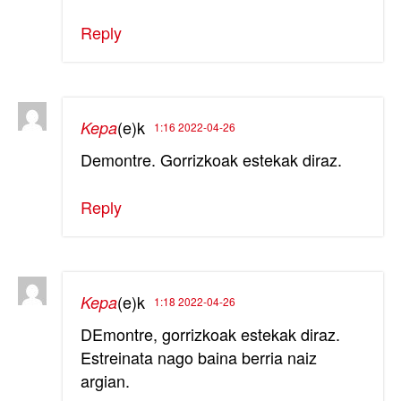
Reply
(e)k
Kepa
1:16 2022-04-26
Demontre. Gorrizkoak estekak diraz.
Reply
(e)k
Kepa
1:18 2022-04-26
DEmontre, gorrizkoak estekak diraz.
Estreinata nago baina berria naiz
argian.