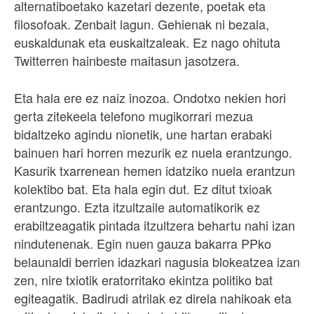
alternatiboetako kazetari dezente, poetak eta
filosofoak. Zenbait lagun. Gehienak ni bezala,
euskaldunak eta euskaltzaleak. Ez nago ohituta
Twitterren hainbeste maitasun jasotzera.
Eta hala ere ez naiz inozoa. Ondotxo nekien hori
gerta zitekeela telefono mugikorrari mezua
bidaltzeko agindu nionetik, une hartan erabaki
bainuen hari horren mezurik ez nuela erantzungo.
Kasurik txarrenean hemen idatziko nuela erantzun
kolektibo bat. Eta hala egin dut. Ez ditut txioak
erantzungo. Ezta itzultzaile automatikorik ez
erabiltzeagatik pintada itzultzera behartu nahi izan
nindutenenak. Egin nuen gauza bakarra PPko
belaunaldi berrien idazkari nagusia blokeatzea izan
zen, nire txiotik eratorritako ekintza politiko bat
egiteagatik. Badirudi atrilak ez direla nahikoak eta