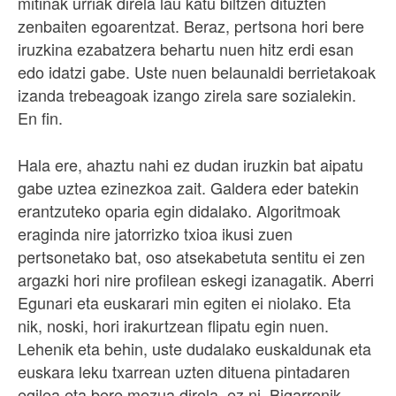
mitinak urriak direla lau katu biltzen dituzten
zenbaiten egoarentzat. Beraz, pertsona hori bere
iruzkina ezabatzera behartu nuen hitz erdi esan
edo idatzi gabe. Uste nuen belaunaldi berrietakoak
izanda trebeagoak izango zirela sare sozialekin.
En fin.
Hala ere, ahaztu nahi ez dudan iruzkin bat aipatu
gabe uztea ezinezkoa zait. Galdera eder batekin
erantzuteko oparia egin didalako. Algoritmoak
eraginda nire jatorrizko txioa ikusi zuen
pertsonetako bat, oso atsekabetuta sentitu ei zen
argazki hori nire profilean eskegi izanagatik. Aberri
Egunari eta euskarari min egiten ei niolako. Eta
nik, noski, hori irakurtzean flipatu egin nuen.
Lehenik eta behin, uste dudalako euskaldunak eta
euskara leku txarrean uzten dituena pintadaren
egilea eta bere mezua direla, ez ni. Bigarrenik,