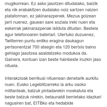
mugikorrean. Ez asko jasotzen ditudalako, baizik
eta nik erabakitzen dudalako noiz sartzen naizen
plataforman, ez jakinarazpenek. Mezua goizean
jarri nuenez, gauean sare soziala ireki nuen eta
eskerrak jakinarazpenak isilduta ditudan. Bestela
agur telefonoaren bateriari. Ulertuko duzuenez,
Twitterren puntu erdiko eragina daukagun
pertsonentzat 700 atsegin eta 120 bertxio baino
gehiago jasotzea asaldatzeko modukoa da.
Gainera, kontuan izan beste hainbeste iruzkin jaso
nituela.
Interakzioak berrikusi nituenean denetarik aurkitu
nuen. Eusko Legebiltzarreko ia arku osoko
militanteak, batzuk pintadarekin moskatuta eta
beste batzuk nirekin, belaunaldi berrietako idazkari
nagusiren bat, EITBko eta hedabide