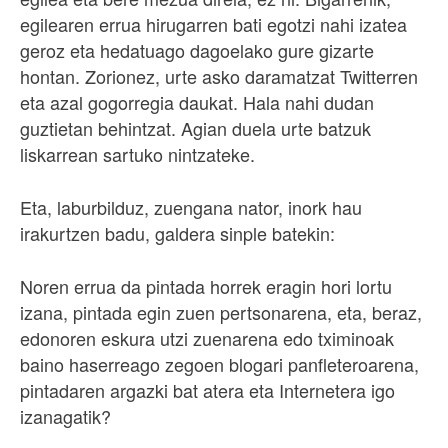
egilearen errua hirugarren bati egotzi nahi izatea
geroz eta hedatuago dagoelako gure gizarte
hontan. Zorionez, urte asko daramatzat Twitterren
eta azal gogorregia daukat. Hala nahi dudan
guztietan behintzat. Agian duela urte batzuk
liskarrean sartuko nintzateke.
Eta, laburbilduz, zuengana nator, inork hau
irakurtzen badu, galdera sinple batekin:
Noren errua da pintada horrek eragin hori lortu
izana, pintada egin zuen pertsonarena, eta, beraz,
edonoren eskura utzi zuenarena edo tximinoak
baino haserreago zegoen blogari panfleteroarena,
pintadaren argazki bat atera eta Internetera igo
izanagatik?