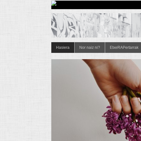
Hasiera
Nor naiz ni?
EtxeRAPertarrak