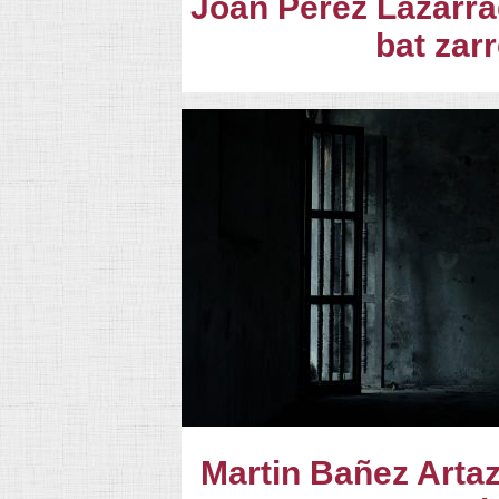
Joan Perez Lazarra
bat zarr
Martin Bañez Arta