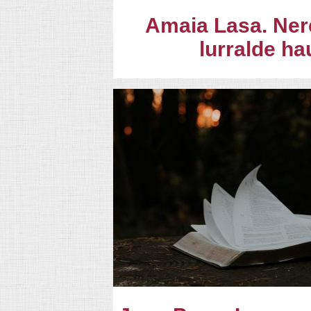
Amaia Lasa. Ner
lurralde ha