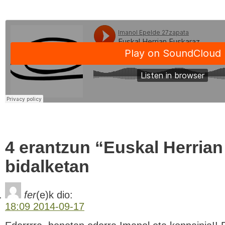
4 erantzun “Euskal Herria
bidalketan
fer
(e)k
dio:
18:09 2014-09-17