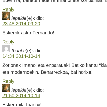
Ederrrra, benetan ederra Imanol eta konpainia!! 
Reply
iepelde
(e)k
dio:
23:48 2014-09-20
Eskerrik asko Fernando!
Reply
Ibantxi
(e)k
dio:
14:34 2014-10-14
Zorionak Imanol eta enparauak! Betiko kantu “klas
eta modernoekin. Beharrezkoa, bai horixe!
Reply
iepelde
(e)k
dio:
21:50 2014-10-14
Esker mila Ibantxi!