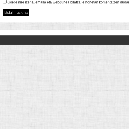
Gorde nire izena, emaila eta webgunea bilatzaile honetan komentatzen duda