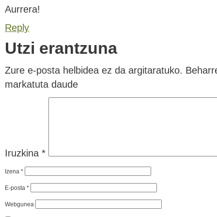
Aurrera!
Reply
Utzi erantzuna
Zure e-posta helbidea ez da argitaratuko.
Beharr
markatuta daude
Iruzkina
*
Izena
*
E-posta
*
Webgunea