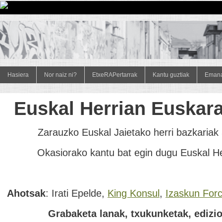
Hasiera
Nor naiz ni?
EtxeRAPertarrak
Kantu guztiak
Emana
Euskal Herrian Euskar
Zarauzko Euskal Jaietako herri bazkariak 
Okasiorako kantu bat egin dugu Euskal He
Ahotsak
: Irati Epelde,
King Konsul
,
Izaskun For
Grabaketa lanak, txukunketak, edizio