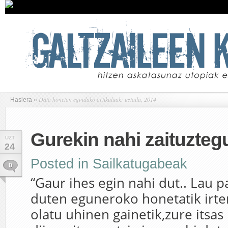
Data honetan egindako artikuluak: uztaila, 2014
Hasiera
»
Gurekin nahi zaituzteg
UZT
24
Posted in
Sailkatugabeak
0
“Gaur ihes egin nahi dut.. Lau 
duten eguneroko honetatik irte
olatu uhinen gainetik,zure itsas