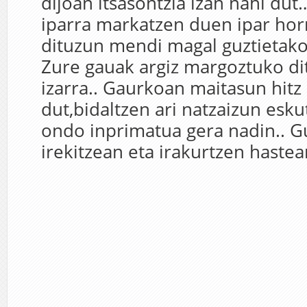
dijoan itsasontzia izan nahi dut…
iparra markatzen duen ipar hor
dituzun mendi magal guztietak
Zure gauak argiz margoztuko di
izarra.. Gaurkoan maitasun hitz 
dut,bidaltzen ari natzaizun esku
ondo inprimatua gera nadin.. G
irekitzean eta irakurtzen hastean