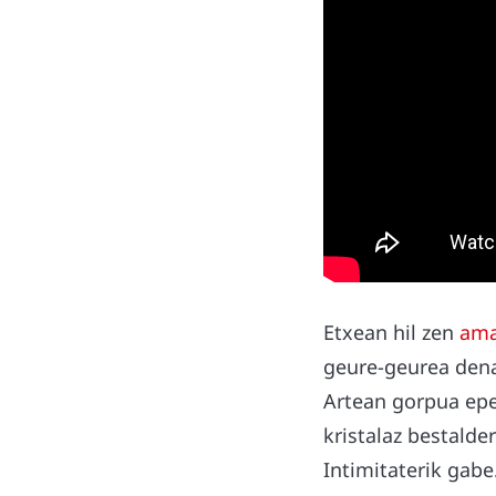
Etxean hil zen
am
geure-geurea dena.
Artean gorpua epe
kristalaz bestalde
Intimitaterik gabe