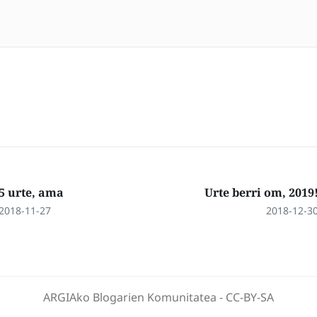
5 urte, ama
Urte berri om, 2019
2018-11-27
2018-12-3
ARGIAko Blogarien Komunitatea
-
CC-BY-SA