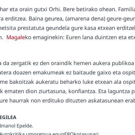
har eta orain gutxi Orhi. Bere betirako ohean. Famili
a erditzea. Baina geurea, (amarena dena) geure-geur
inetsita prestatuta geundela gure kasa etxean erditze
an.
Magale
ko emaginekin: Euren lana duintzen eta et
.
a da zergatik ez den oraindik hemen aukera publikoa 
zatera doazen emakumeak ez baitaude gaixo eta ospit
e bakoitzak aukeratu beharko luke etxean ala ospit
k ematen dion ziurtasuna, konfiantza. Eta laguntza 
ure haurrak non erdituko dituzten askatasunean erab
Imanol Epelde.
Autokritika umoretsua egunEROkotasunari