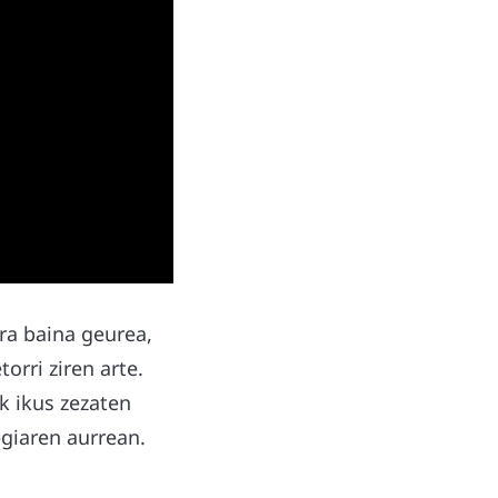
rra baina geurea,
orri ziren arte.
k ikus zezaten
egiaren aurrean.