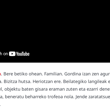
a
. Bere betiko ohean. Familian. Gordina izan zen agu
 Bizitza hutsa. Heriotzan ere. Beilategiko langileak et
l, objektu baten gisara eraman zuten eta ezarri dene
ra, beneratu beharreko trofeoa nola. Jende zaratatsu
.