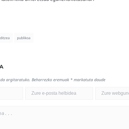
ditzea
publikoa
A
 da argitaratuko.
Beharrezko eremuak
*
markatuta daude