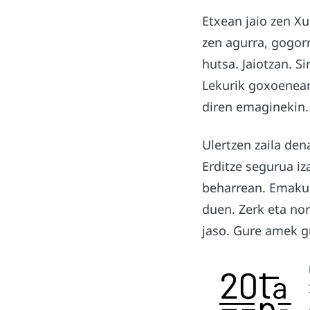
Etxean jaio zen Xu
zen agurra, gogorr
hutsa. Jaiotzan. S
Lekurik goxoene
diren emaginekin
Ulertzen zaila den
Erditze segurua i
beharrean. Emakum
duen. Zerk eta nor
jaso. Gure amek g