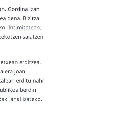
an. Gordina izan
ea dena. Bizitza
ko. Intimitatean.
xekotzen saiatzen
etxean erditzea.
alera joan
alean erditu nahi
publikoa berdin
aki ahal izateko.