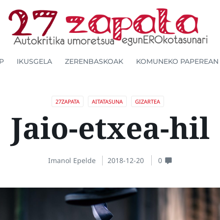
P
IKUSGELA
ZERENBASKOAK
KOMUNEKO PAPEREAN
27ZAPATA
AITATASUNA
GIZARTEA
Jaio-etxea-hil
Imanol Epelde
2018-12-20
0