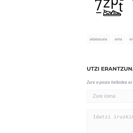
aitatasuna
ama
er
UTZI ERANTZUN
Zure e-posta helbidea ez