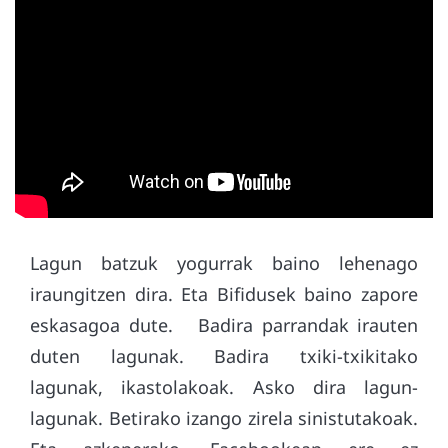
Lagun batzuk yogurrak baino lehenago
iraungitzen dira. Eta Bifidusek baino zapore
eskasagoa dute. Badira parrandak irauten
duten lagunak. Badira txiki-txikitako
lagunak, ikastolakoak. Asko dira lagun-
lagunak. Betirako izango zirela sinistutakoak.