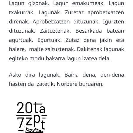
Lagun gizonak. Lagun emakumeak. Lagun
txakurrak. Lagunak. Zuretaz aprobetxatzen
direnak. Aprobetxatzen dituzunak. Igurzten
dituzunak. Zaituztenak. Besarkada batean
agurtuak. Egurtuak. Zutaz dena jakin eta
halere, maite zaituztenak. Dakitenak lagunak
egiteko modu bakarra lagun izatea dela.
Asko dira lagunak. Baina dena, den-dena
hasten da izatetik. Norbere buruaren.