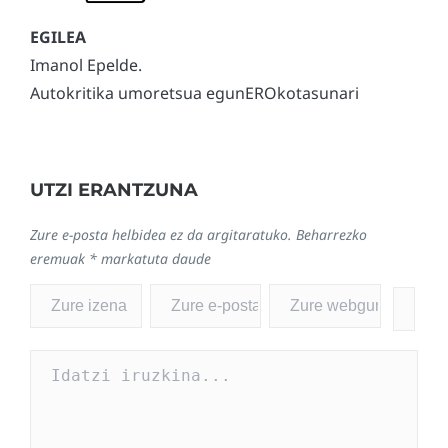
Imanol Epelde.
Autokritika umoretsua egunEROkotasunari
UTZI ERANTZUNA
Zure e-posta helbidea ez da argitaratuko.
Beharrezko
eremuak
*
markatuta daude