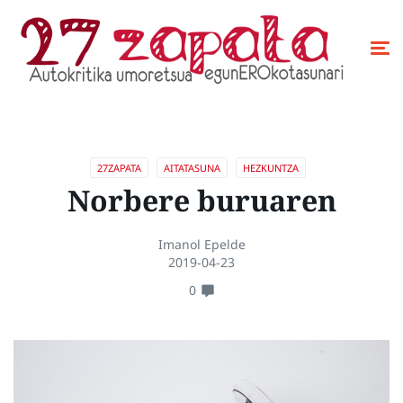
27ZAPATA
AITATASUNA
HEZKUNTZA
Norbere buruaren
Imanol Epelde
2019-04-23
0