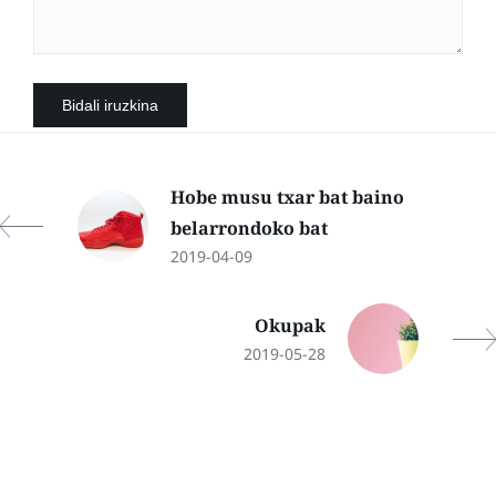
Hobe musu txar bat baino
belarrondoko bat
2019-04-09
Okupak
2019-05-28