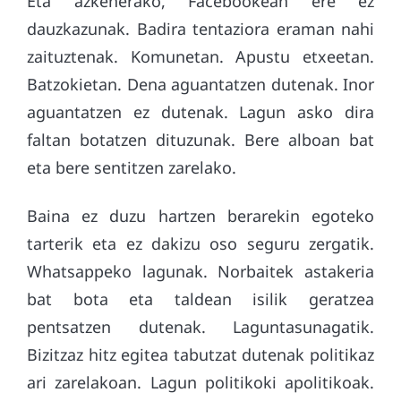
Eta azkenerako, Facebookean ere ez
dauzkazunak. Badira tentaziora eraman nahi
zaituztenak. Komunetan. Apustu etxeetan.
Batzokietan. Dena aguantatzen dutenak. Inor
aguantatzen ez dutenak. Lagun asko dira
faltan botatzen dituzunak. Bere alboan bat
eta bere sentitzen zarelako.
Baina ez duzu hartzen berarekin egoteko
tarterik eta ez dakizu oso seguru zergatik.
Whatsappeko lagunak. Norbaitek astakeria
bat bota eta taldean isilik geratzea
pentsatzen dutenak. Laguntasunagatik.
Bizitzaz hitz egitea tabutzat dutenak politikaz
ari zarelakoan. Lagun politikoki apolitikoak.