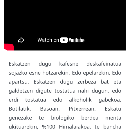
Eskatzen dugu kafesne deskafeinatua
sojazko esne hotzarekin. Edo epelarekin. Edo
apartsu. Eskatzen dugu zerbeza bat eta
galdetzen digute tostatua nahi dugun, edo
erdi tostatua edo alkoholik gabekoa.
Botilatik. Basoan. Pitxerrean. Eskatu
genezake te biologiko berdea menta
ukituarekin, %100 Himalaiakoa, te bancha