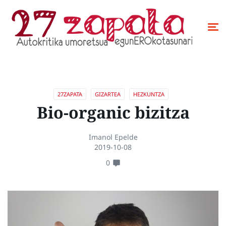
27ZAPATA
GIZARTEA
HEZKUNTZA
Bio-organic bizitza
Imanol Epelde
2019-10-08
0