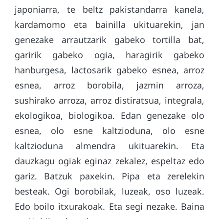
japoniarra, te beltz pakistandarra kanela,
kardamomo eta bainilla ukituarekin, jan
genezake arrautzarik gabeko tortilla bat,
garirik gabeko ogia, haragirik gabeko
hanburgesa, lactosarik gabeko esnea, arroz
esnea, arroz borobila, jazmin arroza,
sushirako arroza, arroz distiratsua, integrala,
ekologikoa, biologikoa. Edan genezake olo
esnea, olo esne kaltzioduna, olo esne
kaltzioduna almendra ukituarekin. Eta
dauzkagu ogiak eginaz zekalez, espeltaz edo
gariz. Batzuk paxekin. Pipa eta zerelekin
besteak. Ogi borobilak, luzeak, oso luzeak.
Edo boilo itxurakoak. Eta segi nezake. Baina