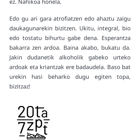
ez. Nahikoa honela.
Edo gu ari gara atrofiatzen edo ahaztu zaigu
daukagunarekin bizitzen. Ukitu, integral, bio
edo tostatu bihurtu gabe dena. Esperantza
bakarra zen ardoa. Baina akabo, bukatu da.
Jakin dudanetik alkoholik gabeko urteko
ardoak eta kriantzak ere badaudela. Baso bat
urekin hasi beharko dugu egiten topa,
bizitzaz!