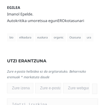
Imanol Epelde.
Autokritika umoretsua egunEROkotasunari
bio
elikadura
euskara
organic
Osasuna
ura
UTZI ERANTZUNA
Zure e-posta helbidea ez da argitaratuko.
Beharrezko
eremuak
*
markatuta daude