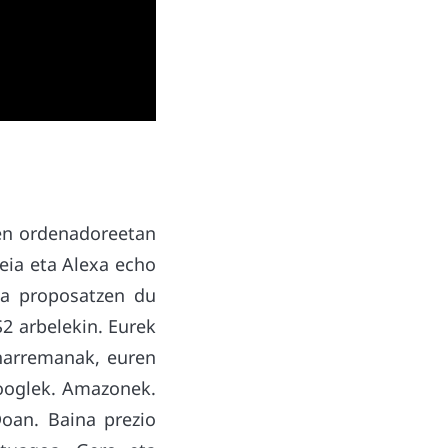
ten ordenadoreetan
eia eta Alexa echo
ta proposatzen du
2 arbelekin. Eurek
 harremanak, euren
Googlek. Amazonek.
Doan. Baina prezio