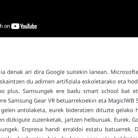
ia denak ari dira Google suitekin lanean. Microsof
kaintzen du adimen artifiziala eskoletarako eta hod
ho plus. Samsungek ere badu smart school bat e
re Samsung Gear VR betuarrekoekin eta MagiclWB S
gelen antolaketa, eurek bideratzen dituzte gelako
en dizkigute zuzenketak, jartzen helburuak. Eurek. 
ungek. Enpresa handi erraldoi estatu batuarrek. 