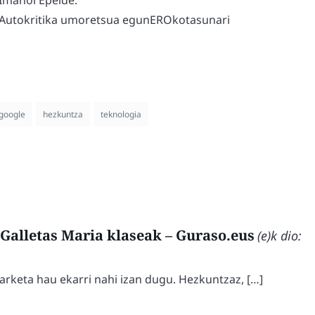
Imanol Epelde.
Autokritika umoretsua egunEROkotasunari
google
hezkuntza
teknologia
Galletas Maria klaseak – Guraso.eus
(e)k dio:
rketa hau ekarri nahi izan dugu. Hezkuntzaz, […]