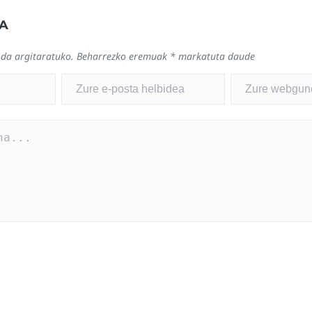
A
 da argitaratuko.
Beharrezko eremuak
*
markatuta daude