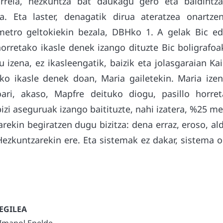
orrela, hezkuntza bat daukagu gero eta baldintz
oa. Eta laster, denagatik dirua ateratzea onartze
metro geltokiekin bezala, DBHko 1. A gelak Bic ed
orretako ikasle denek izango dituzte Bic boligrafoa
u izena, ez ikasleengatik, baizik eta jolasgaraian 
ko ikasle denek doan, Maria gailetekin. Maria ize
loari, akaso, Mapfre deituko diogu, pasillo horre
bizi aseguruak izango baitituzte, nahi izatera, %25 m
rekin begiratzen dugu bizitza: dena erraz, eroso, ald
Hezkuntzarekin ere. Eta sistemak ez dakar, sistema o