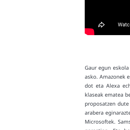
Gaur egun eskola 
asko. Amazonek es
dot eta Alexa ec
klaseak ematea be
proposatzen dute 
arabera eginarazt
Microsoftek. Sams