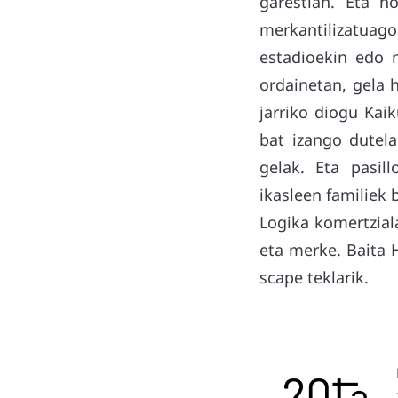
garestian. Eta h
merkantilizatuag
estadioekin edo 
ordainetan, gela h
jarriko diogu Kaik
bat izango dutela
gelak. Eta pasil
ikasleen familiek 
Logika komertziala
eta merke. Baita 
scape teklarik.