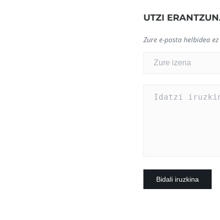
UTZI ERANTZUN
Zure e-posta helbidea ez