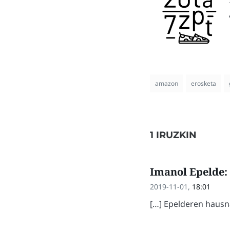
amazon
erosketa
1 IRUZKIN
Imanol Epelde: 
2019-11-01,
18:01
[…] Epelderen hausna