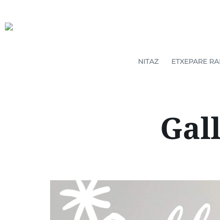
NITAZ
ETXEPARE RA
Gal