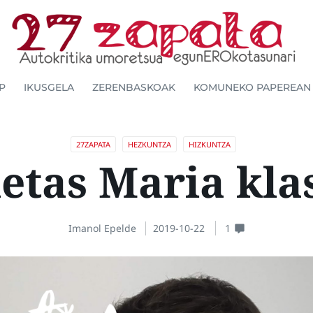
P
IKUSGELA
ZERENBASKOAK
KOMUNEKO PAPEREAN
27ZAPATA
HEZKUNTZA
HIZKUNTZA
letas Maria kla
Imanol Epelde
2019-10-22
1