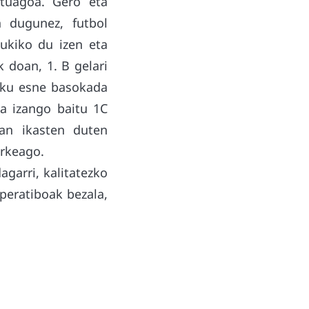
atuagoa. Gero eta
n dugunez, futbol
ukiko du izen eta
k doan, 1. B gelari
Kaiku esne basokada
na izango baitu 1C
tan ikasten duten
erkeago.
agarri, kalitatezko
peratiboak bezala,