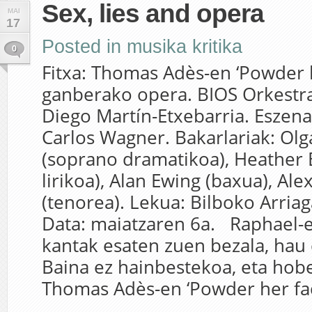
Sex, lies and opera
MAI
17
Posted in
musika kritika
0
Fitxa: Thomas Adès-en ‘Powder h
ganberako opera. BIOS Orkestra
Diego Martín-Etxebarria. Eszena
Carlos Wagner. Bakarlariak: Olg
(soprano dramatikoa), Heather
lirikoa), Alan Ewing (baxua), Al
(tenorea). Lekua: Bilboko Arriag
Data: maiatzaren 6a. Raphael-e
kantak esaten zuen bezala, hau
Baina ez hainbestekoa, eta hobe
Thomas Adès-en ‘Powder her fac