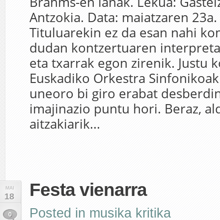
Brahms-en lanak. Lekua: Gasteiz
Antzokia. Data: maiatzaren 23a. 
Tituluarekin ez da esan nahi k
dudan kontzertuaren interpret
eta txarrak egon zirenik. Justu 
Euskadiko Orkestra Sinfonikoak
uneoro bi giro erabat desberd
imajinazio puntu hori. Beraz, al
aitzakiarik...
Festa vienarra
MAI
18
Posted in
musika kritika
0