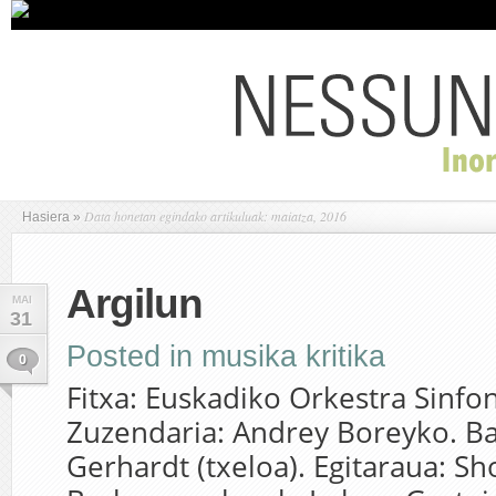
Data honetan egindako artikuluak: maiatza, 2016
Hasiera
»
Argilun
MAI
31
Posted in
musika kritika
0
Fitxa: Euskadiko Orkestra Sinfo
Zuzendaria: Andrey Boreyko. Ba
Gerhardt (txeloa). Egitaraua: Sh