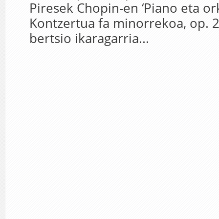
Piresek Chopin-en ‘Piano eta or
Kontzertua fa minorrekoa, op. 
bertsio ikaragarria...