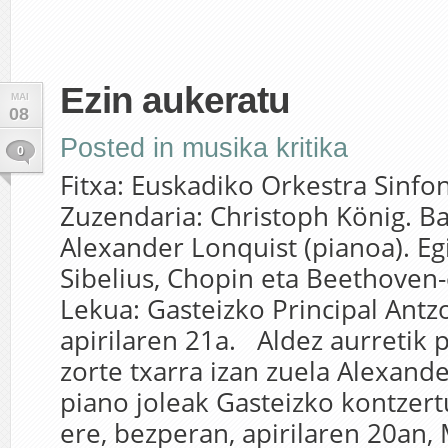
Ezin aukeratu
MAI
08
Posted in
musika kritika
0
Fitxa: Euskadiko Orkestra Sinfo
Zuzendaria: Christoph König. Ba
Alexander Lonquist (pianoa). Eg
Sibelius, Chopin eta Beethoven
Lekua: Gasteizko Principal Antzo
apirilaren 21a. Aldez aurretik 
zorte txarra izan zuela Alexand
piano joleak Gasteizko kontzert
ere, bezperan, apirilaren 20an, 