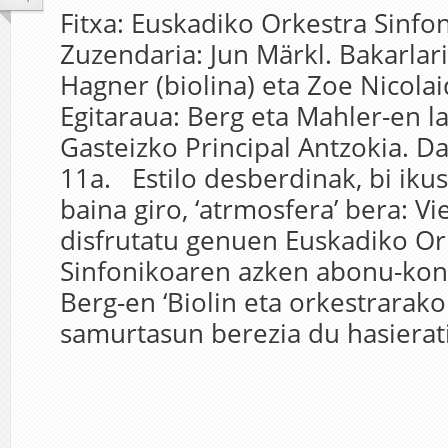
Fitxa: Euskadiko Orkestra Sinfo
Zuzendaria: Jun Märkl. Bakarlari
Hagner (biolina) eta Zoe Nicola
Egitaraua: Berg eta Mahler-en l
Gasteizko Principal Antzokia. D
11a. Estilo desberdinak, bi iku
baina giro, ‘atrmosfera’ bera: V
disfrutatu genuen Euskadiko Or
Sinfonikoaren azken abonu-kon
Berg-en ‘Biolin eta orkestrarako
samurtasun berezia du hasierati