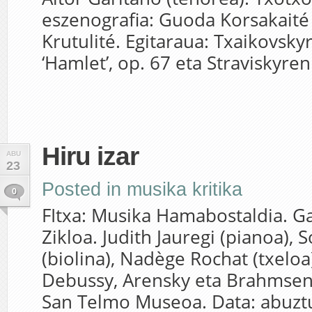
eszenografia: Guoda Korsakaité
Krutulité. Egitaraua: Txaikovsk
‘Hamlet’, op. 67 eta Straviskyren
Hiru izar
ABU
23
Posted in
musika kritika
0
FItxa: Musika Hamabostaldia. 
Zikloa. Judith Jauregi (pianoa),
(biolina), Nadège Rochat (txeloa)
Debussy, Arensky eta Brahmsen 
San Telmo Museoa. Data: abuz