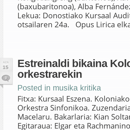
(baxubaritonoa), Alba Fernánde
Lekua: Donostiako Kursaal Audit
otsailaren 24a. Opus Lirica elka
Estreinaldi bikaina Ko
AZA
15
orkestrarekin
0
Posted in
musika kritika
Fitxa: Kursaal Eszena. Koloniako
Orkestra Sinfonikoa. Zuzendaria
Macelaru. Bakarlaria: Kian Soltan
Egitaraua: Elgar eta Rachmanino