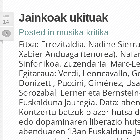
Jainkoak ukituak
ABE
14
Posted in
musika kritika
0
Fitxa: Errezitaldia. Nadine Sierr
Xabier Anduaga (tenorea). Nafa
Sinfonikoa. Zuzendaria: Marc-Le
Egitaraua: Verdi, Leoncavallo, 
Donizetti, Puccini, Giménez, Us
Sorozabal, Lerner eta Bernstein
Euskalduna Jauregia. Data: ab
Kontzertu batzuk plazer hutsa d
edo dopaminaren liberazio huts
abenduaren 13an Euskalduna Ja