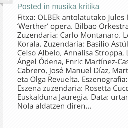
Posted in
musika kritika
Fitxa: OLBEk antolatutako Jules
‘Werther’ opera. Bilbao Orkestr
Zuzendaria: Carlo Montanaro. L
Korala. Zuzendaria: Basilio Astúl
Celso Albelo, Annalisa Stroppa, L
Ángel Ódena, Enric Martínez-Cas
Cabrero, José Manuel Díaz, Mar
eta Olga Revuelta. Eszenografia:
Eszena zuzendaria: Rosetta Cucc
Euskalduna Jauregia. Data: urta
Nola aldatzen diren...