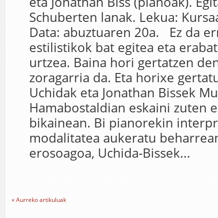
eta Jonathan Biss (pianoak). Egi
Schuberten lanak. Lekua: Kursaa
Data: abuztuaren 20a. Ez da e
estilistikok bat egitea eta erab
urtzea. Baina hori gertatzen de
zoragarria da. Eta horixe gerta
Uchidak eta Jonathan Bissek Mu
Hamabostaldian eskaini zuten er
bikainean. Bi pianorekin interp
modalitatea aukeratu beharrean
erosoagoa, Uchida-Bissek...
« Aurreko artikuluak