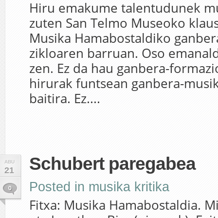
Hiru emakume talentudunek mu
zuten San Telmo Museoko klaus
Musika Hamabostaldiko ganber
zikloaren barruan. Oso emanald
zen. Ez da hau ganbera-formazi
hirurak funtsean ganbera-musik
baitira. Ez....
Schubert paregabea
ABU
21
Posted in
musika kritika
0
Fitxa: Musika Hamabostaldia. M