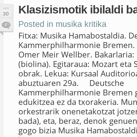
Klasizismotik ibilaldi b
ABU
30
Posted in
musika kritika
0
Fitxa: Musika Hamabostaldia. D
Kammerphilharmonie Bremen. 
Omer Meir Wellber. Bakarlaria:
(biolina). Egitaraua: Mozart eta
obrak. Lekua: Kursaal Auditorio
abuztuaren 29a. Deutsche
Kammerphilharmonie Bremen g
edukitzea ez da txorakeria. Mu
orkestrarik onenetakotzat jotze
bada), eta, beraz, denok genue
gogo bizia Musika Hamabostaldi