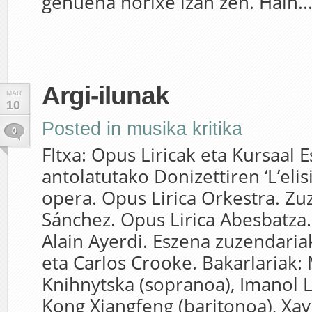
genuena horixe izan zen. Hain..
Argi-ilunak
MAR
10
Posted in
musika kritika
0
FItxa: Opus Liricak eta Kursaal 
antolatutako Donizettiren ‘L’elis
opera. Opus Lirica Orkestra. Zu
Sánchez. Opus Lirica Abesbatza.
Alain Ayerdi. Eszena zuzendari
eta Carlos Crooke. Bakarlariak: 
Knihnytska (sopranoa), Imanol L
Kong Xiangfeng (baritonoa), Xa