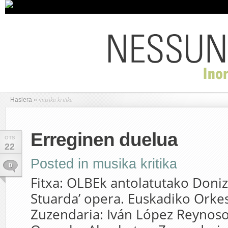
musika kritika
Hasiera
»
Erreginen duelua
OTS
22
Posted in
musika kritika
0
Fitxa: OLBEk antolatutako Doniz
Stuarda’ opera. Euskadiko Orkes
Zuzendaria: Iván López Reynoso