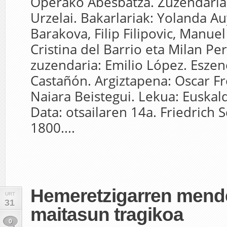
Operako Abesbatza. Zuzendaria
Urzelai. Bakarlariak: Yolanda A
Barakova, Filip Filipovic, Manue
Cristina del Barrio eta Milan Per
zuzendaria: Emilio López. Esze
Castañón. Argiztapena: Oscar Fro
Naiara Beistegui. Lekua: Euskal
Data: otsailaren 14a. Friedrich S
1800....
Hemeretzigarren mend
URT
31
maitasun tragikoa
0