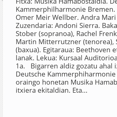
Fitxa: Musika Hamabostaldia. D
Kammerphilharmonie Bremen. 
Omer Meir Wellber. Andra Mari
Zuzendaria: Andoni Sierra. Bakar
Stober (sopranoa), Rachel Frenk
Martin Mitterrutzner (tenorea),
(baxua). Egitaraua: Beethoven 
lanak. Lekua: Kursaal Auditorioa
1a. Bigarren aldiz gozatu ahal
Deutsche Kammerphiharmonie 
oraingo honetan Musika Hamab
itxiera ekitaldian. Eta...