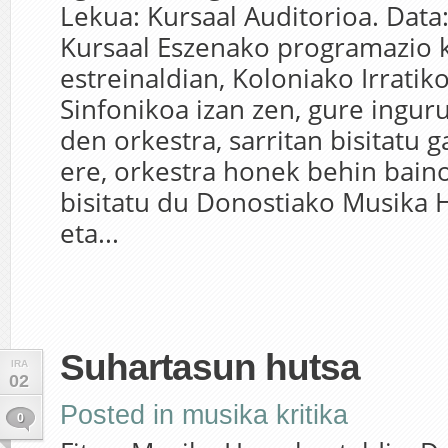
Lekua: Kursaal Auditorioa. Data
Kursaal Eszenako programazio 
estreinaldian, Koloniako Irratik
Sinfonikoa izan zen, gure ingu
den orkestra, sarritan bisitatu g
ere, orkestra honek behin bain
bisitatu du Donostiako Musika 
eta...
Suhartasun hutsa
IRA
02
Posted in
musika kritika
0