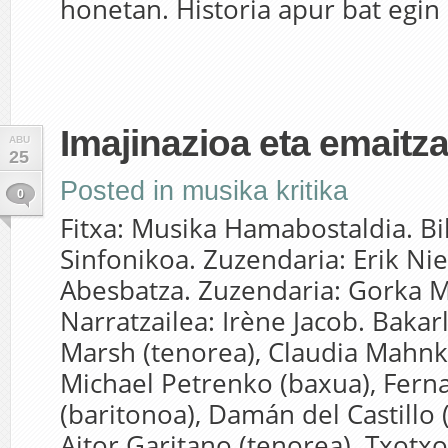
honetan. Historia apur bat egin 
Imajinazioa eta emaitz
ABU
25
Posted in
musika kritika
0
Fitxa: Musika Hamabostaldia. Bi
Sinfonikoa. Zuzendaria: Erik Nie
Abesbatza. Zuzendaria: Gorka M
Narratzailea: Irène Jacob. Bakarl
Marsh (tenorea), Claudia Mahnk
Michael Petrenko (baxua), Fern
(baritonoa), Damán del Castillo 
Aitor Garitano (tenorea). Txotxo