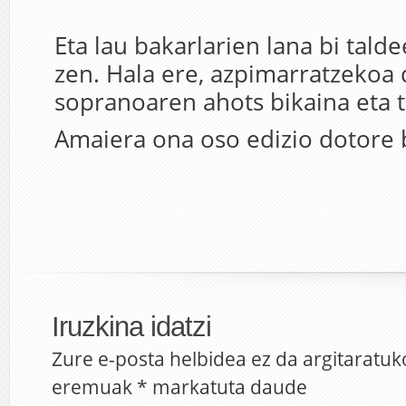
Eta lau bakarlarien lana bi tal
zen. Hala ere, azpimarratzekoa
sopranoaren ahots bikaina eta t
Amaiera ona oso edizio dotore 
Iruzkina idatzi
Zure e-posta helbidea ez da argitaratuk
eremuak
*
markatuta daude