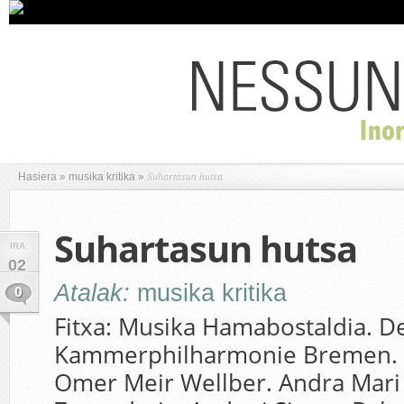
Suhartasun hutsa
Hasiera
»
musika kritika
»
Suhartasun hutsa
IRA
02
Atalak:
musika kritika
0
Fitxa: Musika Hamabostaldia. D
Kammerphilharmonie Bremen. 
Omer Meir Wellber. Andra Mari