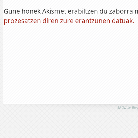
Gune honek Akismet erabiltzen du zaborra 
prozesatzen diren zure erantzunen datuak.
ARGIAko Blog