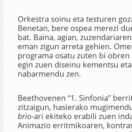
Orkestra soinu eta testuren go
Benetan, bere ospea merezi du
bat. Baina, agian, zuzendariaren
eman zigun arreta gehien. Omer
programa osatu zuten bi obren 
egin zuen diseinu kementsu eta
nabarmendu zen.
Beethovenen “1. Sinfonia” berri
zitzaigun, hasierako mugimen
brio
-ari ekiteko erabili zuen ind
Animazio erritmikoaren, kontr