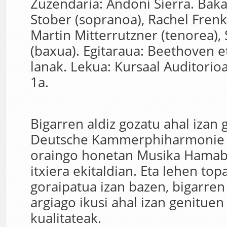
Zuzendaria: Andoni Sierra. Bakar
Stober (sopranoa), Rachel Frenk
Martin Mitterrutzner (tenorea),
(baxua). Egitaraua: Beethoven 
lanak. Lekua: Kursaal Auditorioa
1a.
Bigarren aldiz gozatu ahal izan
Deutsche Kammerphiharmonie 
oraingo honetan Musika Hamab
itxiera ekitaldian. Eta lehen to
goraipatua izan bazen, bigarren
argiago ikusi ahal izan genitue
kualitateak.