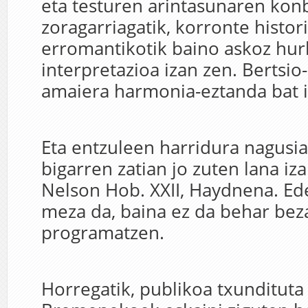
eta testuren arintasunaren kon
zoragarriagatik, korronte histori
erromantikotik baino askoz hur
interpretazioa izan zen. Bertsio-
amaiera harmonia-eztanda bat i
Eta entzuleen harridura nagusia
bigarren zatian jo zuten lana iza
Nelson Hob. XXII, Haydnena. Ed
meza da, baina ez da behar bez
programatzen.
Horregatik, publikoa txundituta