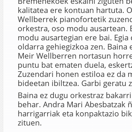
Bremenekoek eskaini ziguten b
kalitatea ere kontuan hartuta.
Wellberrek pianofortetik zuzen
orkestra, oso modu ausartean. 
modu ausartegian ere bai. Egia 
oldarra gehiegizkoa zen. Baina e
Meir Wellberren nortasun horre
puntu bat ematen duela, eskert
Zuzendari honen estiloa ez da 
bideetan ibiltzea. Garbi geratu 
Baina ez dugu orkestraz bakarri
behar. Andra Mari Abesbatzak 
harrigarriak eta konpaktazio bik
zituen.