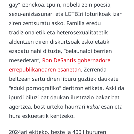
gay” izenekoa. Ipuin, nobela zein poesia,
sexu-aniztasunari eta LGTBIri loturikoak izan
ziren zentsuratu asko. Familia eredu
tradizionaletik eta heterosexualitatetik
aldentzen diren diskurtsoak eskoletatik
ezabatu nahi dituzte, “belaunaldi berrien
mesedetan”,
Ron DeSantis gobernadore
errepublikanoaren esanetan
. Zerrenda
beltzean sartu diren liburu guztiek daukate
“eduki pornografiko” deritzon etiketa. Aski da
ipurdi biluzi bat daukan ilustrazio bakar bat
agertzea, bost urteko haurrari
kaka!
esan eta
hura eskuetatik kentzeko.
2024ari ekiteko, beste ia 400 libururen