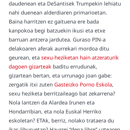
daudenean eta DeSantisek Trumpekin lehiatu
nahi duenean alderdiaren primarioetan.
Baina harritzen ez gaituena ere bada
kanpokoa begi batzuekin ikusi eta etxe
barruan antzera jardutea. Guraso PIN-a
delakoaren aferak aurrekari mordoa ditu
geurean, eta
sexu-heziketan hain atzeraturik
dagoen gizarteak
baditu errudunak,
gizartean bertan, eta urrunago joan gabe:
zergatik itxi zuten
Gasteizko Porno Eskola
,
sexu heziketa berritzaileago bat zekarrena?
Nola lantzen da Alardea Irunen eta
Hondarribian, eta nola Euskal Herriko
eskoletan? ETAk, berriz, nolako trataera du
ikas-liburuetan? Haurrei “dena libre” uztearen