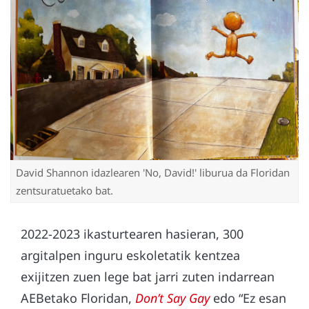
David Shannon idazlearen 'No, David!' liburua da Floridan
zentsuratuetako bat.
2022-2023 ikasturtearen hasieran, 300
argitalpen inguru eskoletatik kentzea
exijitzen zuen lege bat jarri zuten indarrean
AEBetako Floridan,
Don’t Say Gay
edo “Ez esan