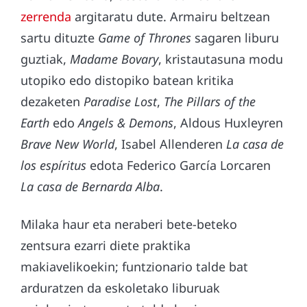
zerrenda
argitaratu dute. Armairu beltzean
sartu dituzte
Game of Thrones
sagaren liburu
guztiak,
Madame Bovary
, kristautasuna modu
utopiko edo distopiko batean kritika
dezaketen
Paradise Lost
,
The Pillars of the
Earth
edo
Angels & Demons
, Aldous Huxleyren
Brave New World
, Isabel Allenderen
La casa de
los espíritus
edota Federico García Lorcaren
La casa de Bernarda Alba
.
Milaka haur eta neraberi bete-beteko
zentsura ezarri diete praktika
makiavelikoekin; funtzionario talde bat
arduratzen da eskoletako liburuak