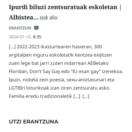
Ipurdi biluzi zentsuratuak eskoletan |
Albistea…
(e)k dio:
ERANTZUN
2024-01-15,
8:35
[…] 2022-2023 ikasturtearen hasieran, 300
argitalpen inguru eskoletatik kentzea exijitzen
zuen lege bat jarri zuten indarrean AEBetako
Floridan, Don’t Say Gay edo “Ez esan gay” izenekoa.
Ipuin, nobela zein poesia, sexu-aniztasunari eta
LGTBIri loturikoak izan ziren zentsuratu asko.
Familia eredu tradizionaletik […] […]
UTZI ERANTZUNA