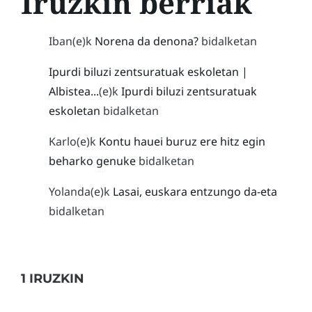
Iruzkin berriak
Iban
(e)k
Norena da denona?
bidalketan
Ipurdi biluzi zentsuratuak eskoletan |
Albistea...
(e)k
Ipurdi biluzi zentsuratuak
eskoletan
bidalketan
Karlo
(e)k
Kontu hauei buruz ere hitz egin
beharko genuke
bidalketan
Yolanda
(e)k
Lasai, euskara entzungo da-eta
bidalketan
1 IRUZKIN