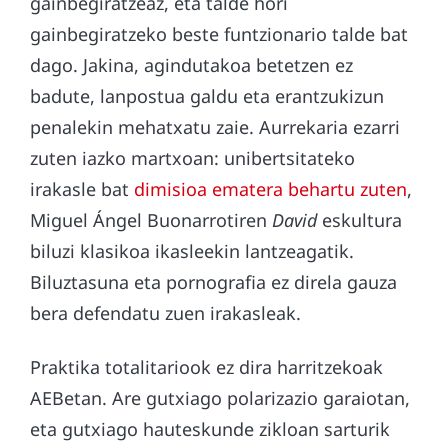
gainbegiratzeaz, eta talde hori
gainbegiratzeko beste funtzionario talde bat
dago. Jakina, agindutakoa betetzen ez
badute, lanpostua galdu eta erantzukizun
penalekin mehatxatu zaie. Aurrekaria ezarri
zuten iazko martxoan: unibertsitateko
irakasle bat
dimisioa ematera behartu zuten
,
Miguel Ángel Buonarrotiren
David
eskultura
biluzi klasikoa ikasleekin lantzeagatik.
Biluztasuna eta pornografia ez direla gauza
bera defendatu zuen irakasleak.
Praktika totalitariook ez dira harritzekoak
AEBetan. Are gutxiago polarizazio garaiotan,
eta gutxiago hauteskunde zikloan sarturik