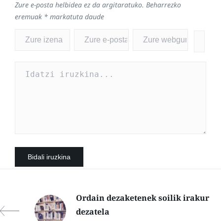
Zure e-posta helbidea ez da argitaratuko.
Beharrezko
eremuak
*
markatuta daude
Ordain dezaketenek soilik irakur
dezatela