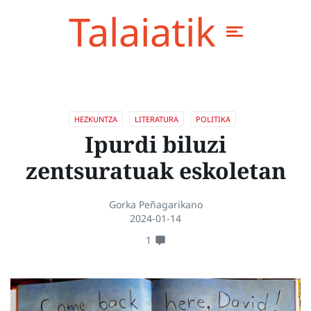
Talaiatik
HEZKUNTZA
LITERATURA
POLITIKA
Ipurdi biluzi
zentsuratuak eskoletan
Gorka Peñagarikano
2024-01-14
1