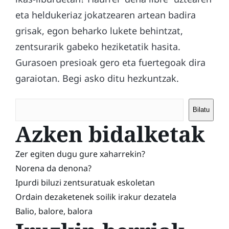
eta heldukeriaz jokatzearen artean badira
grisak, egon beharko lukete behintzat,
zentsurarik gabeko heziketatik hasita.
Gurasoen presioak gero eta fuertegoak dira
garaiotan. Begi asko ditu hezkuntzak.
Bilatu
Azken bidalketak
Zer egiten dugu gure xaharrekin?
Norena da denona?
Ipurdi biluzi zentsuratuak eskoletan
Ordain dezaketenek soilik irakur dezatela
Balio, balore, balora