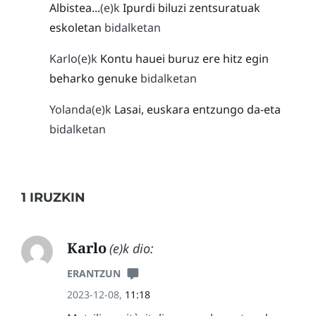
Albistea...
(e)k
Ipurdi biluzi zentsuratuak
eskoletan
bidalketan
Karlo
(e)k
Kontu hauei buruz ere hitz egin
beharko genuke
bidalketan
Yolanda
(e)k
Lasai, euskara entzungo da-eta
bidalketan
1 IRUZKIN
Karlo
(e)k dio:
ERANTZUN
2023-12-08,
11:18