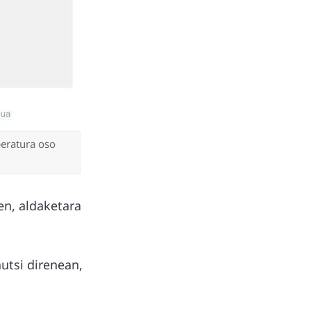
eratura oso
en, aldaketara
utsi direnean,