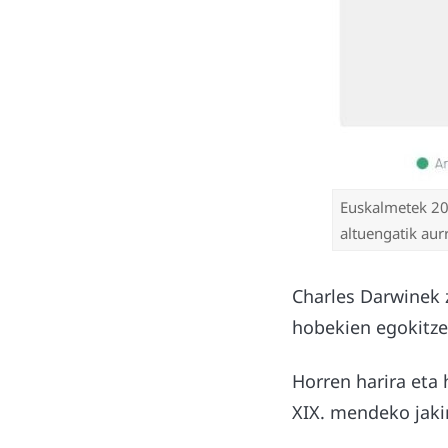
Euskalmetek 20
altuengatik aur
Charles Darwinek z
hobekien egokitze
Horren harira eta 
XIX. mendeko jaki