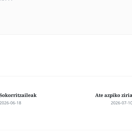
Sokorritzaileak
Ate azpiko ziri
2026-06-18
2026-07-1