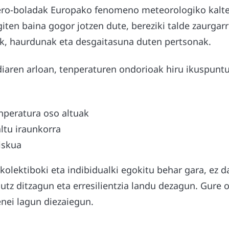
ero-boladak Europako fenomeno meteorologiko kalteg
giten baina gogor jotzen dute, bereziki talde zaurgar
k, haurdunak eta desgaitasuna duten pertsonak.
iaren arloan, tenperaturen ondorioak hiru ikuspuntu
nperatura oso altuak
ltu iraunkorra
iskua
olektiboki eta indibidualki egokitu behar gara, ez d
utz ditzagun eta erresilientzia landu dezagun. Gure
enei lagun diezaiegun.