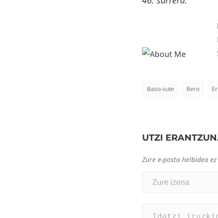
Baso-sute
Bero
Er
UTZI ERANTZUN
Zure e-posta helbidea ez