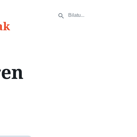
ak
ren