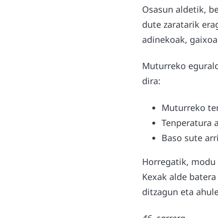
Osasun aldetik, b
dute zaratarik era
adinekoak, gaixoa
Muturreko egurald
dira:
Muturreko te
Tenperatura a
Baso sute arr
Horregatik, modu k
Kexak alde batera 
ditzagun eta ahul
46. sarrera.