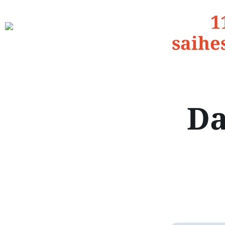
1
saihe
Da