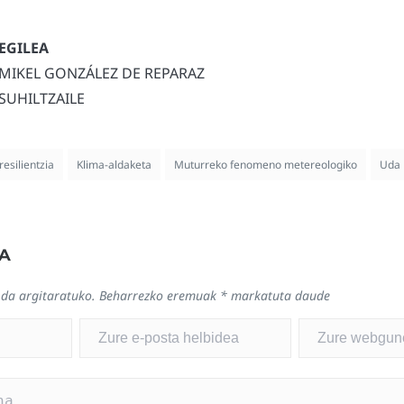
MIKEL GONZÁLEZ DE REPARAZ
SUHILTZAILE
resilientzia
Klima-aldaketa
Muturreko fenomeno metereologiko
Uda
A
 da argitaratuko.
Beharrezko eremuak
*
markatuta daude