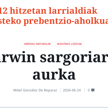
12 hitzetan larrialdiak
steko prebentzio-aholku
ARRISKU NATURALAK
IKASITAKO LEZIOAK
rwin sargoria
aurka
Mikel González De Reparaz
2026-06-24
0