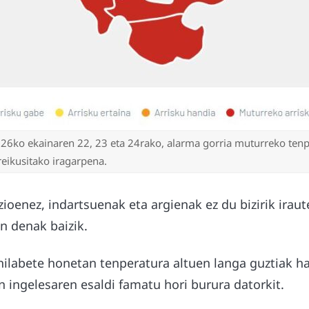
26ko ekainaren 22, 23 eta 24rako, alarma gorria muturreko tenp
reikusitako iragarpena.
ioenez, indartsuenak eta argienak ez du bizirik iraut
n denak baizik.
hilabete honetan tenperatura altuen langa guztiak ha
n ingelesaren esaldi famatu hori burura datorkit.