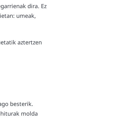
arrienak dira. Ez
rietan: umeak,
etatik aztertzen
ago besterik.
 ohiturak molda