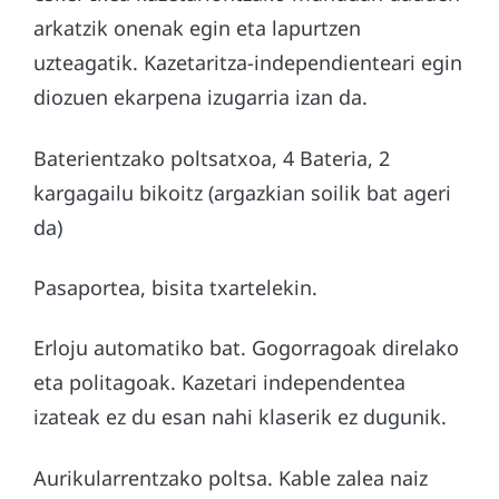
arkatzik onenak egin eta lapurtzen
uzteagatik. Kazetaritza-independienteari egin
diozuen ekarpena izugarria izan da.
Baterientzako poltsatxoa, 4 Bateria, 2
kargagailu bikoitz (argazkian soilik bat ageri
da)
Pasaportea, bisita txartelekin.
Erloju automatiko bat. Gogorragoak direlako
eta politagoak. Kazetari independentea
izateak ez du esan nahi klaserik ez dugunik.
Aurikularrentzako poltsa. Kable zalea naiz