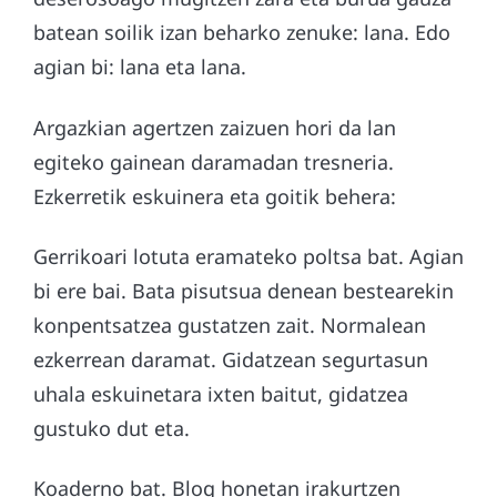
batean soilik izan beharko zenuke: lana. Edo
agian bi: lana eta lana.
Argazkian agertzen zaizuen hori da lan
egiteko gainean daramadan tresneria.
Ezkerretik eskuinera eta goitik behera:
Gerrikoari lotuta eramateko poltsa bat. Agian
bi ere bai. Bata pisutsua denean bestearekin
konpentsatzea gustatzen zait. Normalean
ezkerrean daramat. Gidatzean segurtasun
uhala eskuinetara ixten baitut, gidatzea
gustuko dut eta.
Koaderno bat. Blog honetan irakurtzen