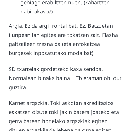
gehiago erabiltzen nuen. (Zahartzen
nabil akaso?)
Argia. Ez da argi frontal bat. Ez. Batzuetan
ilunpean lan egitea ere tokatzen zait. Flasha
galtzaileen tresna da (eta enfokatzea
burgesek inposatutako moda bat)
SD txartelak gordetzeko kaxa sendoa.
Normalean binaka baina 1 Tb eraman ohi dut
guztira.
Karnet argazkia. Toki askotan akreditazioa
eskatzen dizute toki jakin batera joateko eta
gerra batean honelako argazkiak egiten
dituen argazkilaria lehena da ospa egiten.