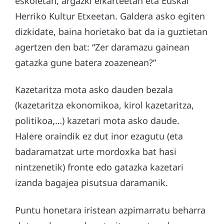
eskoletan, argazki elkarteetan eta Euskal
Herriko Kultur Etxeetan. Galdera asko egiten
dizkidate, baina horietako bat da ia guztietan
agertzen den bat: “Zer daramazu gainean
gatazka gune batera zoazenean?”
Kazetaritza mota asko dauden bezala
(kazetaritza ekonomikoa, kirol kazetaritza,
politikoa,…) kazetari mota asko daude.
Halere oraindik ez dut inor ezagutu (eta
badaramatzat urte mordoxka bat hasi
nintzenetik) fronte edo gatazka kazetari
izanda bagajea pisutsua daramanik.
Puntu honetara iristean azpimarratu beharra