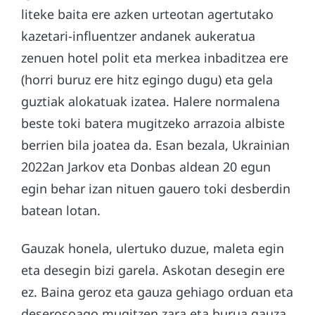
liteke baita ere azken urteotan agertutako
kazetari-influentzer andanek aukeratua
zenuen hotel polit eta merkea inbaditzea ere
(horri buruz ere hitz egingo dugu) eta gela
guztiak alokatuak izatea. Halere normalena
beste toki batera mugitzeko arrazoia albiste
berrien bila joatea da. Esan bezala, Ukrainian
2022an Jarkov eta Donbas aldean 20 egun
egin behar izan nituen gauero toki desberdin
batean lotan.
Gauzak honela, ulertuko duzue, maleta egin
eta desegin bizi garela. Askotan desegin ere
ez. Baina geroz eta gauza gehiago orduan eta
deserosoago mugitzen zara eta burua gauza