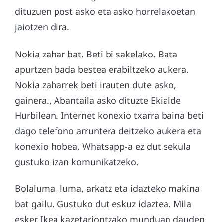
dituzuen post asko eta asko horrelakoetan
jaiotzen dira.
Nokia zahar bat. Beti bi sakelako. Bata
apurtzen bada bestea erabiltzeko aukera.
Nokia zaharrek beti irauten dute asko,
gainera., Abantaila asko dituzte Ekialde
Hurbilean. Internet konexio txarra baina beti
dago telefono arruntera deitzeko aukera eta
konexio hobea. Whatsapp-a ez dut sekula
gustuko izan komunikatzeko.
Bolaluma, luma, arkatz eta idazteko makina
bat gailu. Gustuko dut eskuz idaztea. Mila
esker Ikea kazetariontzako munduan dauden