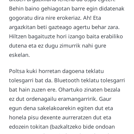
Behin baino gehiagotan barre egin didatenak
gogoratu dira nire erokeriaz. Ah! Eta
argazkitan beti gazteago agertu behar zara.
Hiltzen bagaituzte hori izango baita erabiliko
dutena eta ez dugu zimurrik nahi gure
eskelan.
Poltsa kuki horretan dagoena teklatu
tolesgarri bat da. Bluetooth teklatu tolesgarri
bat hain zuzen ere. Ohartuko zinaten bezala
ez dut ordenagailu eramangarririk. Gaur
egun dena sakelakoarekin egiten dut eta
honela pisu dexente aurreratzen dut eta
edozein tokitan (bazkaltzeko bide ondoan