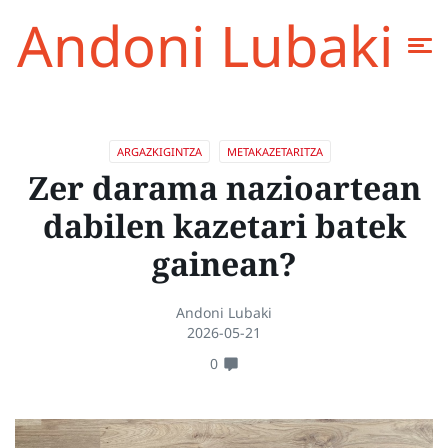
Andoni Lubaki
ARGAZKIGINTZA
METAKAZETARITZA
Zer darama nazioartean
dabilen kazetari batek
gainean?
Andoni Lubaki
2026-05-21
0