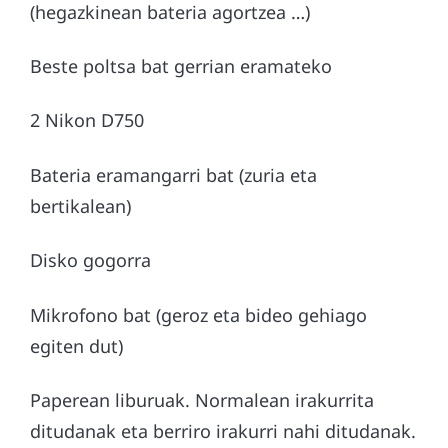
(hegazkinean bateria agortzea …)
Beste poltsa bat gerrian eramateko
2 Nikon D750
Bateria eramangarri bat (zuria eta
bertikalean)
Disko gogorra
Mikrofono bat (geroz eta bideo gehiago
egiten dut)
Paperean liburuak. Normalean irakurrita
ditudanak eta berriro irakurri nahi ditudanak.