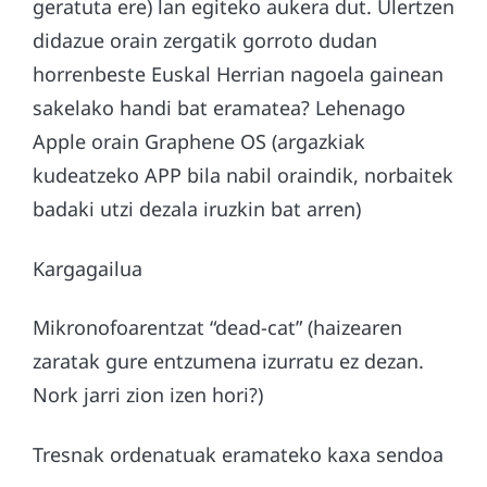
geratuta ere) lan egiteko aukera dut. Ulertzen
didazue orain zergatik gorroto dudan
horrenbeste Euskal Herrian nagoela gainean
sakelako handi bat eramatea? Lehenago
Apple orain Graphene OS (argazkiak
kudeatzeko APP bila nabil oraindik, norbaitek
badaki utzi dezala iruzkin bat arren)
Kargagailua
Mikronofoarentzat “dead-cat” (haizearen
zaratak gure entzumena izurratu ez dezan.
Nork jarri zion izen hori?)
Tresnak ordenatuak eramateko kaxa sendoa