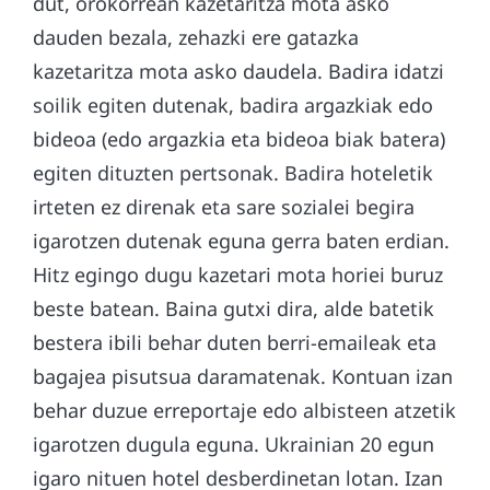
dut, orokorrean kazetaritza mota asko
dauden bezala, zehazki ere gatazka
kazetaritza mota asko daudela. Badira idatzi
soilik egiten dutenak, badira argazkiak edo
bideoa (edo argazkia eta bideoa biak batera)
egiten dituzten pertsonak. Badira hoteletik
irteten ez direnak eta sare sozialei begira
igarotzen dutenak eguna gerra baten erdian.
Hitz egingo dugu kazetari mota horiei buruz
beste batean. Baina gutxi dira, alde batetik
bestera ibili behar duten berri-emaileak eta
bagajea pisutsua daramatenak. Kontuan izan
behar duzue erreportaje edo albisteen atzetik
igarotzen dugula eguna. Ukrainian 20 egun
igaro nituen hotel desberdinetan lotan. Izan