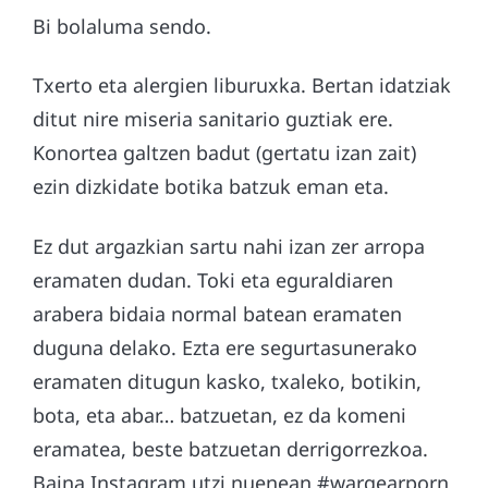
Bi bolaluma sendo.
Txerto eta alergien liburuxka. Bertan idatziak
ditut nire miseria sanitario guztiak ere.
Konortea galtzen badut (gertatu izan zait)
ezin dizkidate botika batzuk eman eta.
Ez dut argazkian sartu nahi izan zer arropa
eramaten dudan. Toki eta eguraldiaren
arabera bidaia normal batean eramaten
duguna delako. Ezta ere segurtasunerako
eramaten ditugun kasko, txaleko, botikin,
bota, eta abar… batzuetan, ez da komeni
eramatea, beste batzuetan derrigorrezkoa.
Baina Instagram utzi nuenean #wargearporn