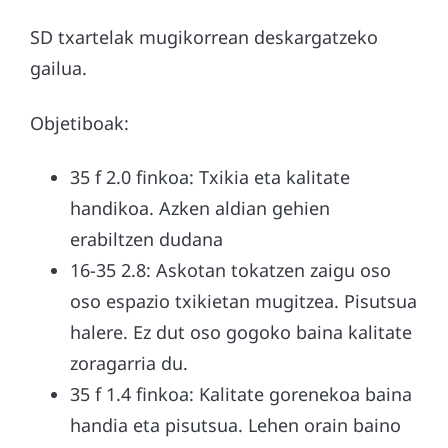
SD txartelak mugikorrean deskargatzeko
gailua.
Objetiboak:
35 f 2.0 finkoa: Txikia eta kalitate
handikoa. Azken aldian gehien
erabiltzen dudana
16-35 2.8: Askotan tokatzen zaigu oso
oso espazio txikietan mugitzea. Pisutsua
halere. Ez dut oso gogoko baina kalitate
zoragarria du.
35 f 1.4 finkoa: Kalitate gorenekoa baina
handia eta pisutsua. Lehen orain baino