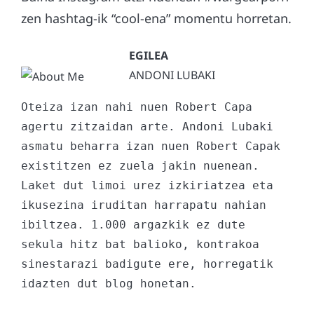
zen hashtag-ik “cool-ena” momentu horretan.
ANDONI LUBAKI
Oteiza izan nahi nuen Robert Capa 
agertu zitzaidan arte. Andoni Lubaki 
asmatu beharra izan nuen Robert Capak 
existitzen ez zuela jakin nuenean. 
Laket dut limoi urez izkiriatzea eta 
ikusezina iruditan harrapatu nahian 
ibiltzea. 1.000 argazkik ez dute 
sekula hitz bat balioko, kontrakoa 
sinestarazi badigute ere, horregatik 
idazten dut blog honetan.