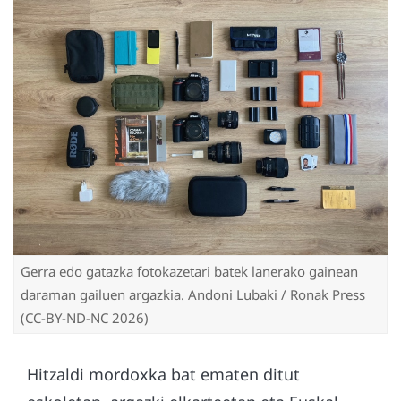
Gerra edo gatazka fotokazetari batek lanerako gainean
daraman gailuen argazkia. Andoni Lubaki / Ronak Press
(CC-BY-ND-NC 2026)
Hitzaldi mordoxka bat ematen ditut