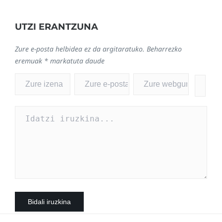
UTZI ERANTZUNA
Zure e-posta helbidea ez da argitaratuko.
Beharrezko
eremuak
*
markatuta daude