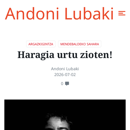
Andoni Lubaki
ARGAZKIGINTZA
MENDEBALDEKO SAHARA
Haragia urtu zioten!
Andoni Lubaki
2026-07-02
0