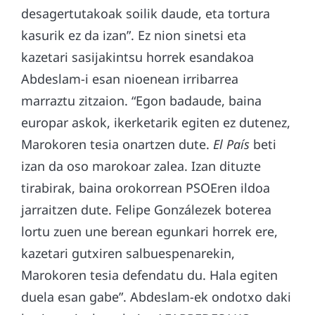
desagertutakoak soilik daude, eta tortura
kasurik ez da izan”. Ez nion sinetsi eta
kazetari sasijakintsu horrek esandakoa
Abdeslam-i esan nioenean irribarrea
marraztu zitzaion. “Egon badaude, baina
europar askok, ikerketarik egiten ez dutenez,
Marokoren tesia onartzen dute.
El País
beti
izan da oso marokoar zalea. Izan dituzte
tirabirak, baina orokorrean PSOEren ildoa
jarraitzen dute. Felipe Gonzálezek boterea
lortu zuen une berean egunkari horrek ere,
kazetari gutxiren salbuespenarekin,
Marokoren tesia defendatu du. Hala egiten
duela esan gabe”. Abdeslam-ek ondotxo daki