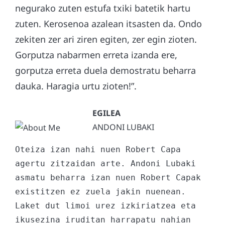
negurako zuten estufa txiki batetik hartu
zuten. Kerosenoa azalean itsasten da. Ondo
zekiten zer ari ziren egiten, zer egin zioten.
Gorputza nabarmen erreta izanda ere,
gorputza erreta duela demostratu beharra
dauka. Haragia urtu zioten!”.
ANDONI LUBAKI
Oteiza izan nahi nuen Robert Capa 
agertu zitzaidan arte. Andoni Lubaki 
asmatu beharra izan nuen Robert Capak 
existitzen ez zuela jakin nuenean. 
Laket dut limoi urez izkiriatzea eta 
ikusezina iruditan harrapatu nahian 