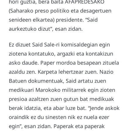
hori guztia, bera baita AFAPREDESAKO
(Saharako preso politiko eta desagertuen
senideen elkartea) presidente. “Said
aurkeztuko dizut”, esan zidan.
Ez dizuet Said Sale-ri komisaldegian egin
ziotena kontatuko, argazki eta kontakizun
asko daude. Paper mordoa besapean zituela
azaldu zen. Karpeta lehertzear zuen. Nazio
Batuen dokumentuak, Said artatu zuen
medikuari Marokoko militarrek egin zioten
presioa azaltzen zuen gutun bat medikuak
berak idatzia, eta abar luze bat. “Jende askok
oraindik ez du sinesten nik ez nuela ezer
egin”, esan zidan. Paperak eta paperak