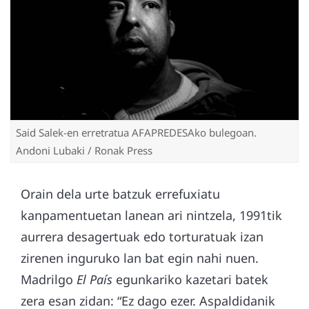
Said Salek-en erretratua AFAPREDESAko bulegoan.
Andoni Lubaki / Ronak Press
Orain dela urte batzuk errefuxiatu
kanpamentuetan lanean ari nintzela, 1991tik
aurrera desagertuak edo torturatuak izan
zirenen inguruko lan bat egin nahi nuen.
Madrilgo
El País
egunkariko kazetari batek
zera esan zidan: “Ez dago ezer. Aspaldidanik