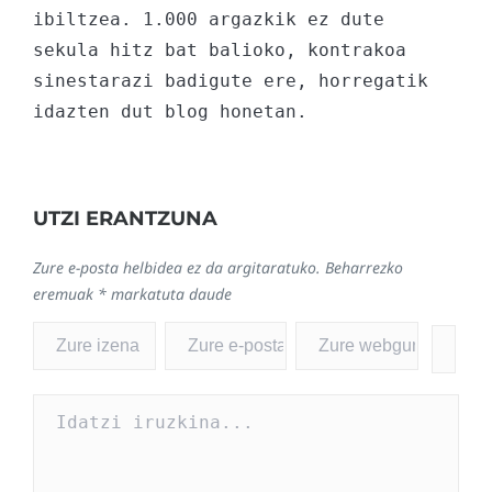
ibiltzea. 1.000 argazkik ez dute 
sekula hitz bat balioko, kontrakoa 
sinestarazi badigute ere, horregatik 
idazten dut blog honetan.
UTZI ERANTZUNA
Zure e-posta helbidea ez da argitaratuko.
Beharrezko
eremuak
*
markatuta daude