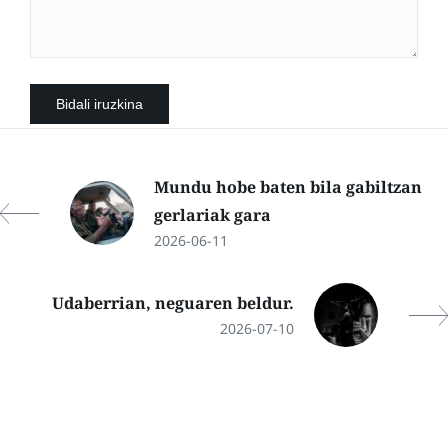
Mundu hobe baten bila gabiltzan
gerlariak gara
2026-06-11
Udaberrian, neguaren beldur.
2026-07-10