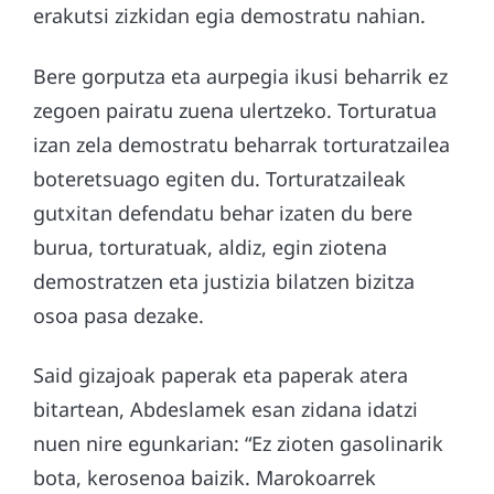
erakutsi zizkidan egia demostratu nahian.
Bere gorputza eta aurpegia ikusi beharrik ez
zegoen pairatu zuena ulertzeko. Torturatua
izan zela demostratu beharrak torturatzailea
boteretsuago egiten du. Torturatzaileak
gutxitan defendatu behar izaten du bere
burua, torturatuak, aldiz, egin ziotena
demostratzen eta justizia bilatzen bizitza
osoa pasa dezake.
Said gizajoak paperak eta paperak atera
bitartean, Abdeslamek esan zidana idatzi
nuen nire egunkarian: “Ez zioten gasolinarik
bota, kerosenoa baizik. Marokoarrek