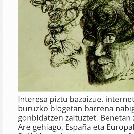
Interesa piztu bazaizue, internet
buruzko blogetan barrena nabi
gonbidatzen zaituztet. Benetan z
Are gehiago, España eta Europa