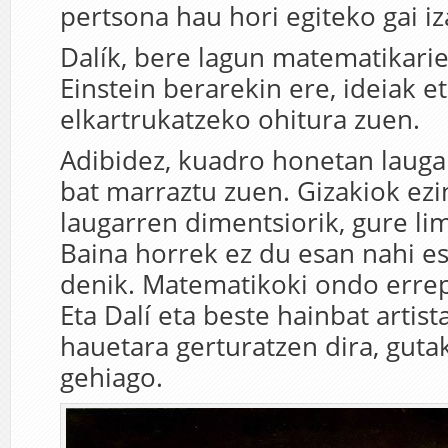
pertsona hau hori egiteko gai i
Dalík, bere lagun matematikarie
Einstein berarekin ere, ideiak e
elkartrukatzeko ohitura zuen.
Adibidez, kuadro honetan lauga
bat marraztu zuen. Gizakiok ezi
laugarren dimentsiorik, gure lim
Baina horrek ez du esan nahi es
denik. Matematikoki ondo errep
Eta Dalí eta beste hainbat artist
hauetara gerturatzen dira, gut
gehiago.