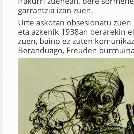
irakurri zuenean, bere sormen
garrantzia izan zuen.
Urte askotan obsesionatu zuen 
eta azkenik 1938an berarekin el
zuen, baino ez zuten komunikazi
Beranduago, Freuden burmuina