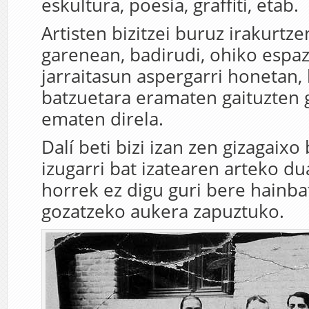
eskultura, poesia, graffiti, etab.
Artisten bizitzei buruz irakurtz
garenean, badirudi, ohiko espa
jarraitasun aspergarri honetan,
batzuetara eramaten gaituzten 
ematen direla.
Dalí beti bizi izan zen gizagaixo 
izugarri bat izatearen arteko du
horrek ez digu guri bere hainbat
gozatzeko aukera zapuztuko.