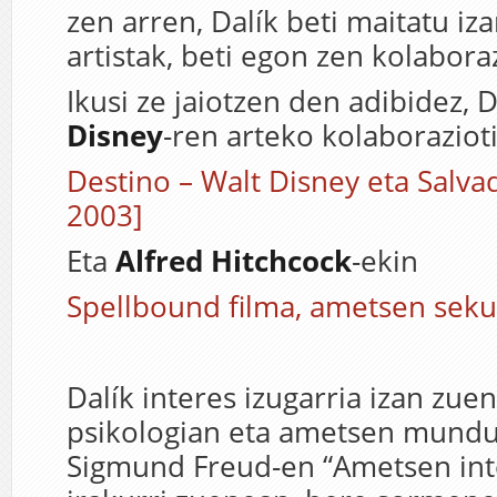
zen arren, Dalík beti maitatu iz
artistak, beti egon zen kolaboraz
Ikusi ze jaiotzen den adibidez, D
Disney
-ren arteko kolaborazioti
Destino – Walt Disney eta Salva
2003]
Eta
Alfred Hitchcock
-ekin
Spellbound filma, ametsen seku
Dalík interes izugarria izan zuen
psikologian eta ametsen mundu
Sigmund Freud-en “Ametsen int