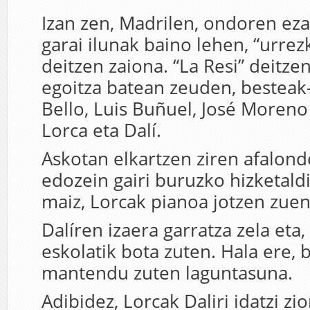
Izan zen, Madrilen, ondoren ez
garai ilunak baino lehen, “urrez
deitzen zaiona. “La Resi” deitzen
egoitza batean zeuden, besteak
Bello, Luis Buñuel, José Moreno V
Lorca eta Dalí.
Askotan elkartzen ziren afalon
edozein gairi buruzko hizketaldi
maiz, Lorcak pianoa jotzen zuen
Dalíren izaera garratza zela eta,
eskolatik bota zuten. Hala ere, 
mantendu zuten laguntasuna.
Adibidez, Lorcak Daliri idatzi z