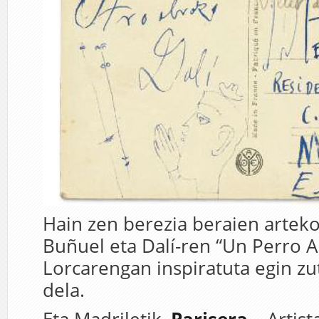
Hain zen berezia beraien artek
Buñuel eta Dalí-ren “Un Perro A
Lorcarengan inspiratuta egin zu
dela.