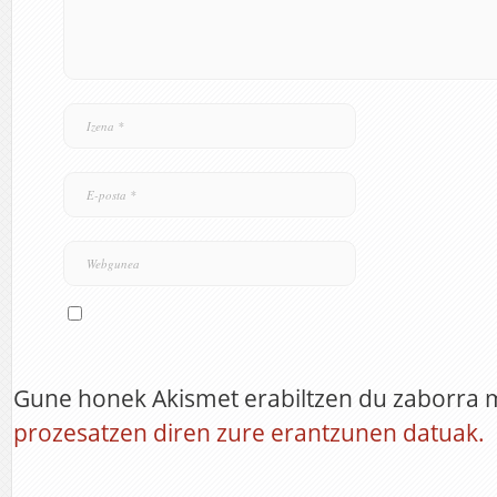
Gune honek Akismet erabiltzen du zaborra 
prozesatzen diren zure erantzunen datuak.