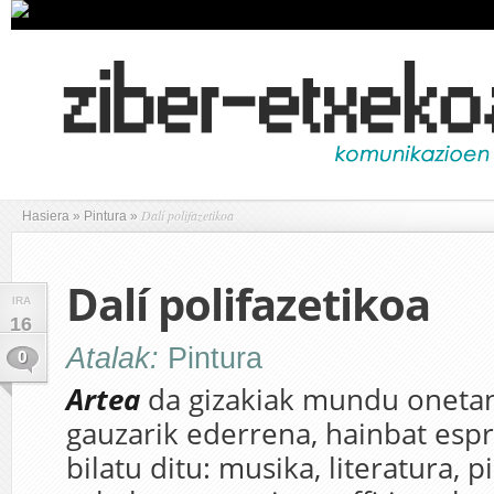
Dalí polifazetikoa
Hasiera
»
Pintura
»
Dalí polifazetikoa
IRA
16
Atalak:
Pintura
0
Artea
da gizakiak mundu oneta
gauzarik ederrena, hainbat esp
bilatu ditu: musika, literatura, p