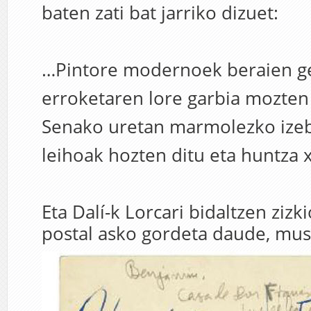
baten zati bat jarriko dizuet:
…Pintore modernoek beraien gel
erroketaren lore garbia mozten
Senako uretan marmolezko ize
leihoak hozten ditu eta huntza
Eta Dalí-k Lorcari bidaltzen zizk
postal asko gordeta daude, mus