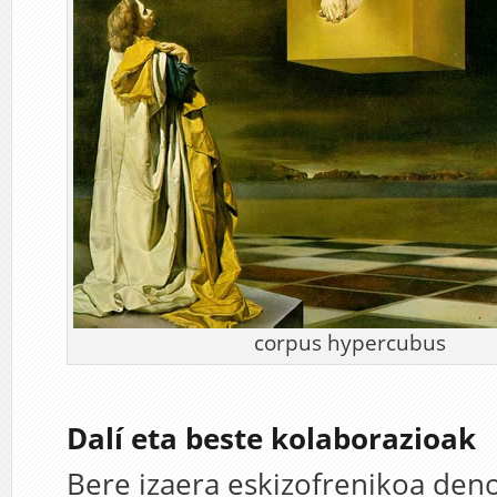
corpus hypercubus
Dalí eta beste kolaborazioak
Bere izaera eskizofrenikoa den