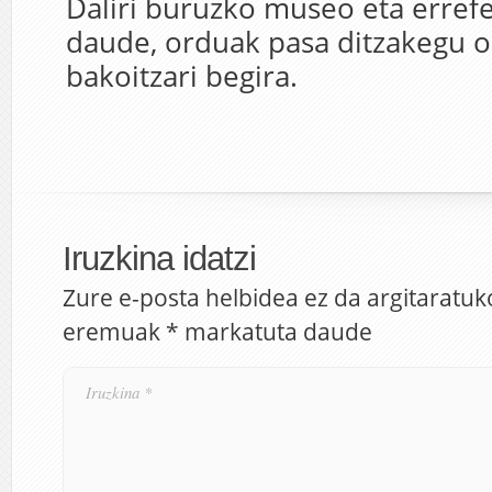
Dalíri buruzko museo eta errefe
daude, orduak pasa ditzakegu 
bakoitzari begira.
Iruzkina idatzi
Zure e-posta helbidea ez da argitaratuk
eremuak
*
markatuta daude