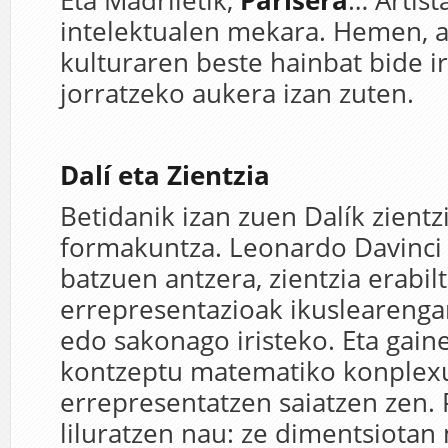
Eta Madriletik,
Parisera
… Artist
intelektualen mekara. Hemen, a
kulturaren beste hainbat bide ir
jorratzeko aukera izan zuten.
Dalí eta Zientzia
Betidanik izan zuen Dalík zientz
formakuntza. Leonardo Davinci 
batzuen antzera, zientzia erabi
errepresentazioak ikusleareng
edo sakonago iristeko. Eta gaine
kontzeptu matematiko konplex
errepresentatzen saiatzen zen.
liluratzen nau: ze dimentsiotan