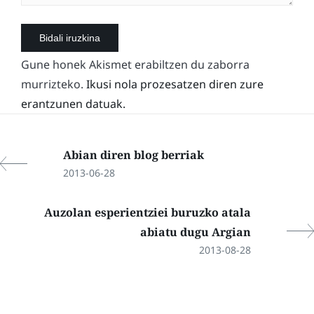
Gune honek Akismet erabiltzen du zaborra
murrizteko.
Ikusi nola prozesatzen diren zure
erantzunen datuak.
Abian diren blog berriak
2013-06-28
Auzolan esperientziei buruzko atala
abiatu dugu Argian
2013-08-28