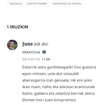
ikastaroa
june fernandez
kazetaritza ez sexista
1 IRUZKIN
June
(e)k dio:
ERANTZUN
2013-07-10,
11:59
Eskerrik asko gonbiteagatik! Oso gustora
egon nintzen, uste dut solasaldi
aberasgarria izan genuela, nik ere asko
ikasi nuen, nahiz eta askotan erantzunak
baino, galdera eta zalantza berriak atera.
Ekimen hori zuen konpromiso