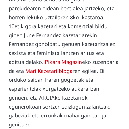
parekidearen bidean bere alea jartzeko, eta
horren lekuko uztailaren 8ko ikastaroa.
10etik gora kazetari eta komertzial bildu
ginen June Fernandez kazetariarekin.
Fernandez gonbidatu genuen kazetaritza ez
sexista eta feminista lantzen aritua eta
aditua delako.
Pikara Magazin
eko zuzendaria
da eta
Mari Kazetari bloga
ren egilea. Bi
orduko saioan haren gogoetak eta
esperientziak xurgatzeko aukera izan
genuen, eta ARGIAko kazetariok
egunerokoan sortzen zaizkigun zalantzak,
gabeziak eta erronkak mahai gainean jarri
genituen.