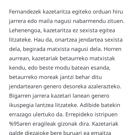
Fernandezek kazetaritza egiteko orduan hiru
jarrera edo maila nagusi nabarmendu zituen.
Lehenengoa, kazetaritza ez sexista egitea
litzateke. Hau da, onartzea jendartea sexista
dela, begirada matxista nagusi dela. Horren
aurrean, kazetariak betaurreko matxistak
kendu, edo beste modu batean esanda,
betaurreko moreak jantzi behar ditu
jendartearen genero desoreka azalerazteko.
Bigarren jarrera kazetari lanean genero
ikuspegia lantzea litzateke. Adibide batekin
errazago ulertuko da. Errepideko istripuen
%95aren eragileak gizonak dira. Kazetariak
galde diezaioke bere buruari ea emaitza