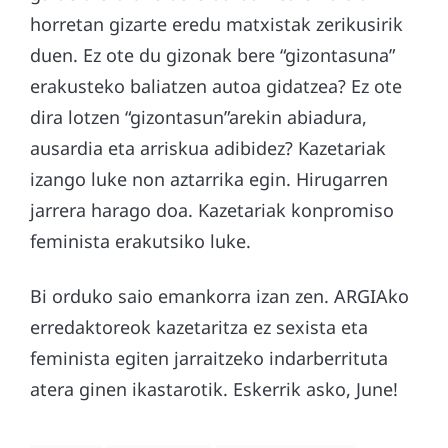
horretan gizarte eredu matxistak zerikusirik
duen. Ez ote du gizonak bere “gizontasuna”
erakusteko baliatzen autoa gidatzea? Ez ote
dira lotzen “gizontasun”arekin abiadura,
ausardia eta arriskua adibidez? Kazetariak
izango luke non aztarrika egin. Hirugarren
jarrera harago doa. Kazetariak konpromiso
feminista erakutsiko luke.
Bi orduko saio emankorra izan zen. ARGIAko
erredaktoreok kazetaritza ez sexista eta
feminista egiten jarraitzeko indarberrituta
atera ginen ikastarotik. Eskerrik asko, June!