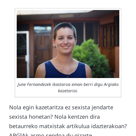
June Fernandezek ikastaroa eman berri digu Argiako
kazetarioi.
Nola egin kazetaritza ez sexista jendarte
sexista honetan? Nola kentzen dira
betaurreko matxistak artikulua idazterakoan?
ARGIAk asmo sendoa du gizarte