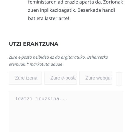
feministaren adierazle aparta da. Zorionak
zuen inplikazioagatik. Besarkada handi
bat eta laster arte!
UTZI ERANTZUNA
Zure e-posta helbidea ez da argitaratuko.
Beharrezko
eremuak
*
markatuta daude