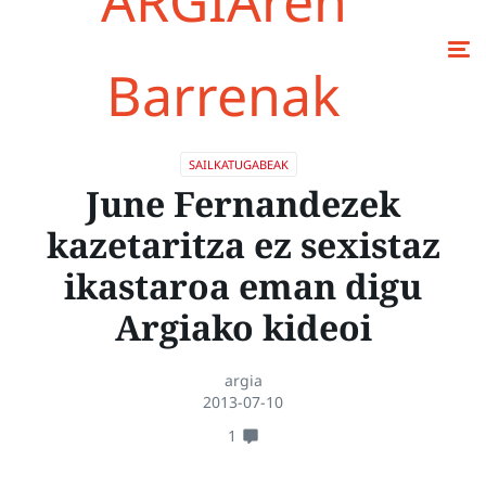
ARGIAren
Barrenak
SAILKATUGABEAK
June Fernandezek
kazetaritza ez sexistaz
ikastaroa eman digu
Argiako kideoi
argia
2013-07-10
1