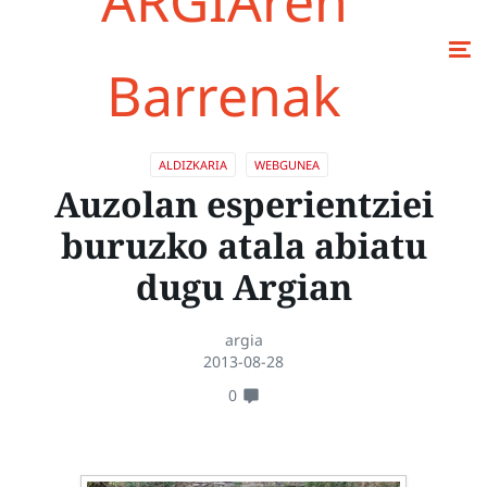
ARGIAren
Barrenak
ALDIZKARIA
WEBGUNEA
Auzolan esperientziei
buruzko atala abiatu
dugu Argian
argia
2013-08-28
0