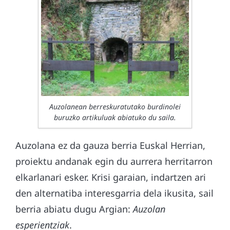
Auzolanean berreskuratutako burdinolei
buruzko artikuluak abiatuko du saila.
Auzolana ez da gauza berria Euskal Herrian,
proiektu andanak egin du aurrera herritarron
elkarlanari esker. Krisi garaian, indartzen ari
den alternatiba interesgarria dela ikusita, sail
berria abiatu dugu Argian:
Auzolan
esperientziak
.