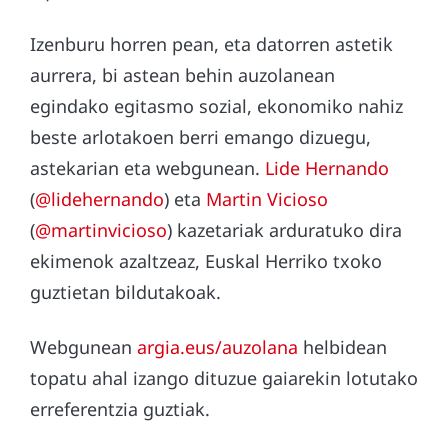
Izenburu horren pean, eta datorren astetik
aurrera, bi astean behin auzolanean
egindako egitasmo sozial, ekonomiko nahiz
beste arlotakoen berri emango dizuegu,
astekarian eta webgunean.
Lide Hernando
(
@lidehernando
) eta
Martin Vicioso
(
@martinvicioso
) kazetariak arduratuko dira
ekimenok azaltzeaz, Euskal Herriko txoko
guztietan bildutakoak.
Webgunean
argia.eus/auzolana
helbidean
topatu ahal izango dituzue gaiarekin lotutako
erreferentzia guztiak.