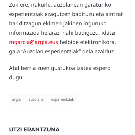
Zuk ere, irakurle, auzolanean garaturiko
esperientziak ezagutzen badituzu eta aintzat
har ditzagun ekimen jakinen inguruko
informazioa helarazi nahi badiguzu, idatzi
mgarcia@argia.eus
helbide elektronikora,
gaia “Auzolan esperientziak” dela azalduz.
Atal berria zuen gustukoa izatea espero
dugu.
argia
auzolana
esperientziak
UTZI ERANTZUNA