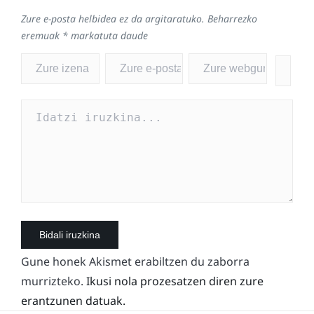
Zure e-posta helbidea ez da argitaratuko.
Beharrezko
eremuak
*
markatuta daude
Gune honek Akismet erabiltzen du zaborra
murrizteko.
Ikusi nola prozesatzen diren zure
erantzunen datuak.