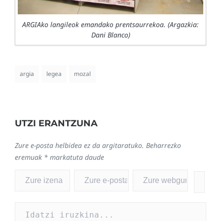
ARGIAko langileok emandako prentsaurrekoa. (Argazkia:
Dani Blanco)
argia
legea
mozal
UTZI ERANTZUNA
Zure e-posta helbidea ez da argitaratuko.
Beharrezko
eremuak
*
markatuta daude