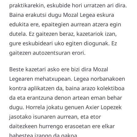
praktikarekin, eskubide hori urratzen ari dira.
Baina erakutsi dugu Mozal Legea eskura
edukita ere, epaitegien aurrean atzera egin
dutela. Ez gaitezen beraz, kazetariok izan,
gure eskubideari uko egiten diogunak. Ez
gaitezen autozentsuran erori.
Beste kazetari asko ere bizi dira Mozal
Legearen mehatxupean. Legea norbanakoen
kontra aplikatzen da, baina arazo kolektiboa
da eta erantzuna denon artean eman behar
dugu. Horrela jokatu genuen Axier Lopezek
jasotako isunaren aurrean, eta etor
daitezkeen hurrengo erasoetan ere elkar
babestea izango da gakoa.