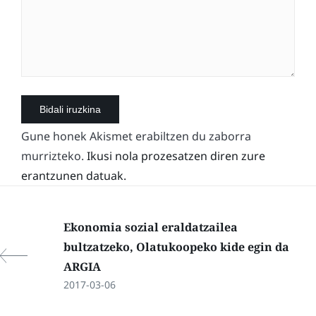
Gune honek Akismet erabiltzen du zaborra
murrizteko.
Ikusi nola prozesatzen diren zure
erantzunen datuak.
Ekonomia sozial eraldatzailea
bultzatzeko, Olatukoopeko kide egin da
ARGIA
2017-03-06