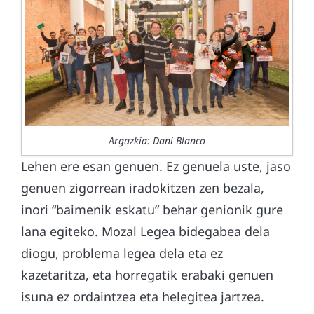
Argazkia: Dani Blanco
Lehen ere esan genuen. Ez genuela uste, jaso
genuen zigorrean iradokitzen zen bezala,
inori “baimenik eskatu” behar genionik gure
lana egiteko. Mozal Legea bidegabea dela
diogu, problema legea dela eta ez
kazetaritza, eta horregatik erabaki genuen
isuna ez ordaintzea eta helegitea jartzea.