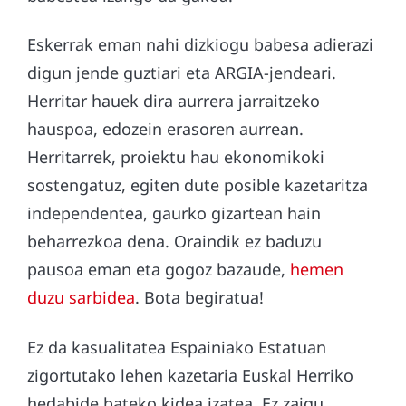
Eskerrak eman nahi dizkiogu babesa adierazi
digun jende guztiari eta ARGIA-jendeari.
Herritar hauek dira aurrera jarraitzeko
hauspoa, edozein erasoren aurrean.
Herritarrek, proiektu hau ekonomikoki
sostengatuz, egiten dute posible kazetaritza
independentea, gaurko gizartean hain
beharrezkoa dena. Oraindik ez baduzu
pausoa eman eta gogoz bazaude,
hemen
duzu sarbidea
. Bota begiratua!
Ez da kasualitatea Espainiako Estatuan
zigortutako lehen kazetaria Euskal Herriko
hedabide bateko kidea izatea. Ez zaigu