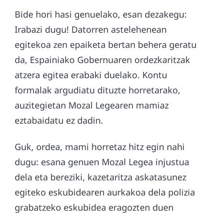
Bide hori hasi genuelako, esan dezakegu:
Irabazi dugu! Datorren astelehenean
egitekoa zen epaiketa bertan behera geratu
da, Espainiako Gobernuaren ordezkaritzak
atzera egitea erabaki duelako. Kontu
formalak argudiatu dituzte horretarako,
auzitegietan Mozal Legearen mamiaz
eztabaidatu ez dadin.
Guk, ordea, mami horretaz hitz egin nahi
dugu: esana genuen Mozal Legea injustua
dela eta bereziki, kazetaritza askatasunez
egiteko eskubidearen aurkakoa dela polizia
grabatzeko eskubidea eragozten duen