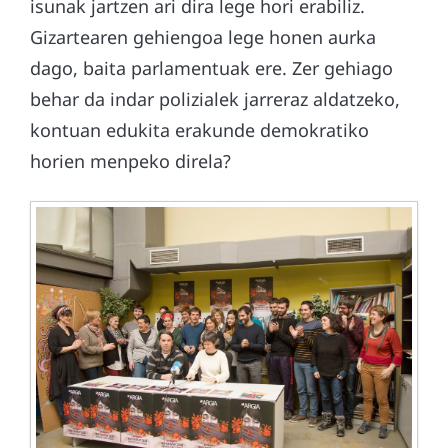
isunak jartzen ari dira lege hori erabiliz.
Gizartearen gehiengoa lege honen aurka
dago, baita parlamentuak ere. Zer gehiago
behar da indar polizialek jarreraz aldatzeko,
kontuan edukita erakunde demokratiko
horien menpeko direla?