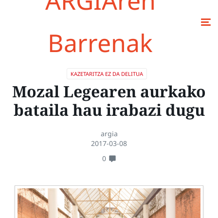
ARGIAren
Barrenak
KAZETARITZA EZ DA DELITUA
Mozal Legearen aurkako
bataila hau irabazi dugu
argia
2017-03-08
0