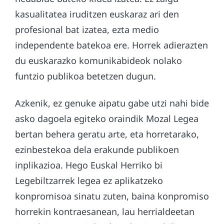
kasualitatea iruditzen euskaraz ari den
profesional bat izatea, ezta medio
independente batekoa ere. Horrek adierazten
du euskarazko komunikabideok nolako
funtzio publikoa betetzen dugun.
Azkenik, ez genuke aipatu gabe utzi nahi bide
asko dagoela egiteko oraindik Mozal Legea
bertan behera geratu arte, eta horretarako,
ezinbestekoa dela erakunde publikoen
inplikazioa. Hego Euskal Herriko bi
Legebiltzarrek legea ez aplikatzeko
konpromisoa sinatu zuten, baina konpromiso
horrekin kontraesanean, lau herrialdeetan