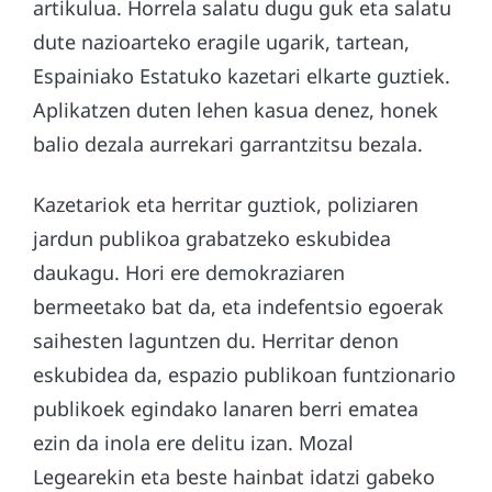
artikulua. Horrela salatu dugu guk eta salatu
dute nazioarteko eragile ugarik, tartean,
Espainiako Estatuko kazetari elkarte guztiek.
Aplikatzen duten lehen kasua denez, honek
balio dezala aurrekari garrantzitsu bezala.
Kazetariok eta herritar guztiok, poliziaren
jardun publikoa grabatzeko eskubidea
daukagu. Hori ere demokraziaren
bermeetako bat da, eta indefentsio egoerak
saihesten laguntzen du. Herritar denon
eskubidea da, espazio publikoan funtzionario
publikoek egindako lanaren berri ematea
ezin da inola ere delitu izan. Mozal
Legearekin eta beste hainbat idatzi gabeko