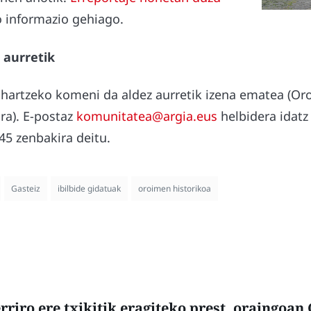
o informazio gehiago.
 aurretik
e hartzeko komeni da aldez aurretik izena ematea (Or
ra). E-postaz
komunitatea@argia.eus
helbidera idatz
45 zenbakira deitu.
Gasteiz
ibilbide gidatuak
oroimen historikoa
rriro ere txikitik eragiteko prest, oraingoan