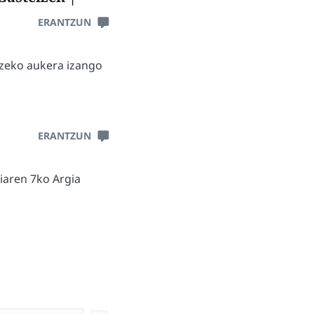
ERANTZUN
tzeko aukera izango
ERANTZUN
iaren 7ko Argia