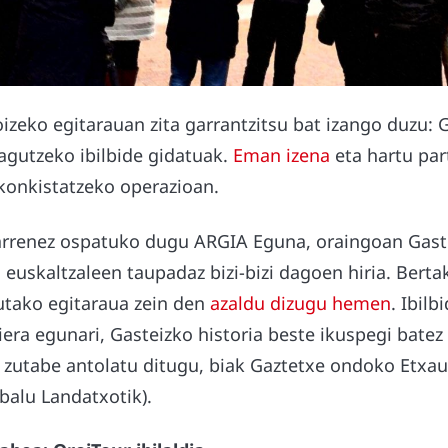
zeko egitarauan zita garrantzitsu bat izango duzu: G
agutzeko ibilbide gidatuak.
Eman izena
eta hartu par
onkistatzeko operazioan.
arrenez ospatuko dugu ARGIA Eguna, oraingoan Gaste
uskaltzaleen taupadaz bizi-bizi dagoen hiria. Bertak
utako egitaraua zein den
azaldu dizugu hemen
. Ibilb
era egunari, Gasteizko historia beste ikuspegi batez
 zutabe antolatu ditugu, biak Gaztetxe ondoko Etxaur
 balu Landatxotik).