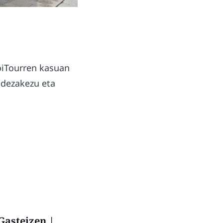
oiTourren kasuan
 dezakezu eta
 Gasteizen |