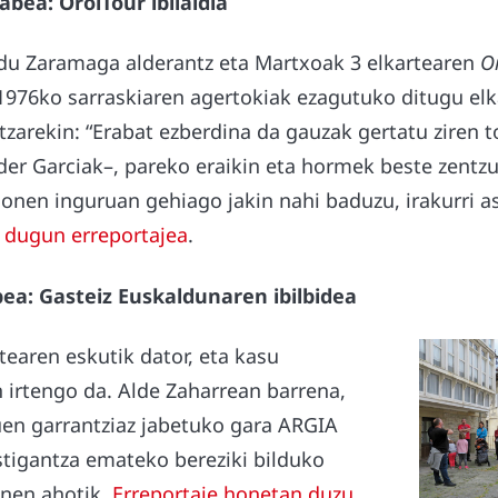
bea: OroiTour ibilaldia
du Zaramaga alderantz eta Martxoak 3 elkartearen
O
 1976ko sarraskiaren agertokiak ezagutuko ditugu elk
zarekin: “Erabat ezberdina da gauzak gertatu ziren t
er Garciak–, pareko eraikin eta hormek beste zentzu
honen inguruan gehiago jakin nahi baduzu, irakurri 
 dugun erreportajea
.
ea: Gasteiz Euskaldunaren ibilbidea
earen eskutik dator, eta kasu
 irtengo da. Alde Zaharrean barrena,
uen garrantziaz jabetuko gara ARGIA
tigantza emateko bereziki bilduko
unen ahotik.
Erreportaje honetan duzu