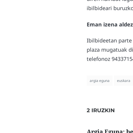
ibilbideari buruzk
Eman izena aldez
Ibilbideetan part
plaza mugatuak di
telefonoz 9433715
argia eguna
euskara
2 IRUZKIN
Argia Eguna: be