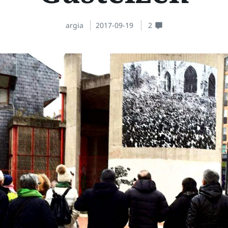
argia
2017-09-19
2