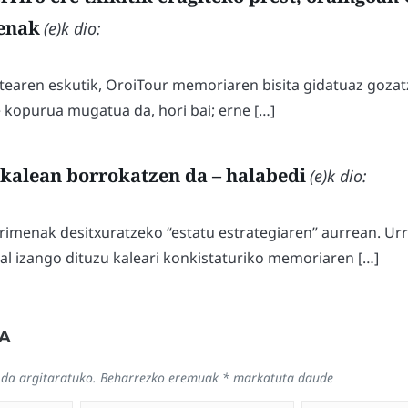
enak
(e)k dio:
rtearen eskutik, OroiTour memoriaren bisita gidatuaz goza
le kopurua mugatua da, hori bai; erne […]
a kalean borrokatzen da – halabedi
(e)k dio:
rimenak desitxuratzeko “estatu estrategiaren” aurrean. Urr
l izango dituzu kaleari konkistaturiko memoriaren […]
A
 da argitaratuko.
Beharrezko eremuak
*
markatuta daude