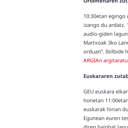
Oroimenaren zuta
10:30etan egingo 
izango du ardatz.
audio-giden lagunt
Martxoak 3ko Land
orduan”. Ibilbide 
ARGIAn argitaratu
Euskararen zutab
GEU euskara elkart
honetan 11:00etan
euskarak hirian d
Egunean euren tes
diren hainbat lag