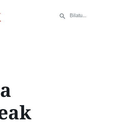
k
ta
eak