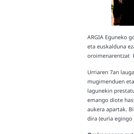
ARGIA Eguneko goi
eta euskalduna ez
oroimenarentzat k
Urriaren 7an laug
mugimenduen eta e
lagunekin prestat
emango diote hasi
aukera apartak. Bi
dira (euria egingo