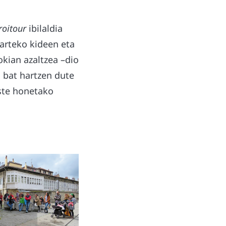
roitour
ibilaldia
arteko kideen eta
okian azaltzea –dio
 bat hartzen dute
aste honetako