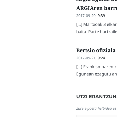
ARGIAren barr
2017-09-20,
9:39
[…] Martxoak 3 elka
baita. Parte hartzai
Bertsio ofizial
2017-09-21,
9:24
[…] Frankismoaren k
Egunean ezagutu aha
UTZI ERANTZUN
Zure e-posta helbidea ez