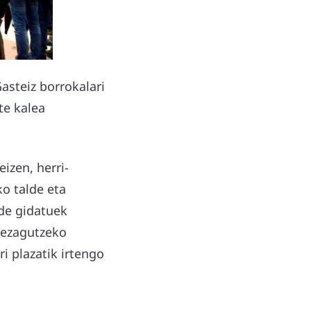
asteiz borrokalari
te kalea
izen, herri-
o talde eta
ide gidatuek
 ezagutzeko
i plazatik irtengo