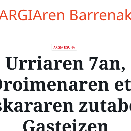
ARGIAren Barrena
ARGIA EGUNA
Urriaren 7an,
roimenaren e
skararen zutab
Gasteizen