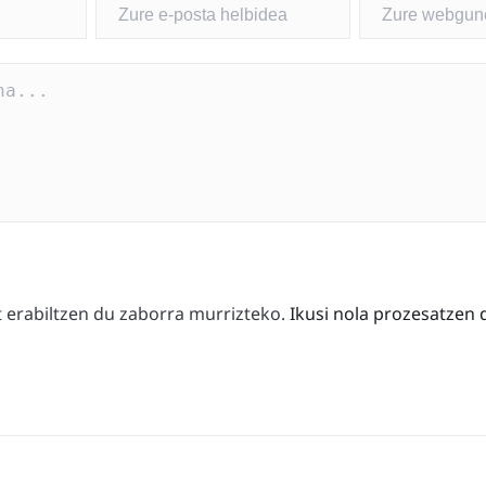
erabiltzen du zaborra murrizteko.
Ikusi nola prozesatzen 