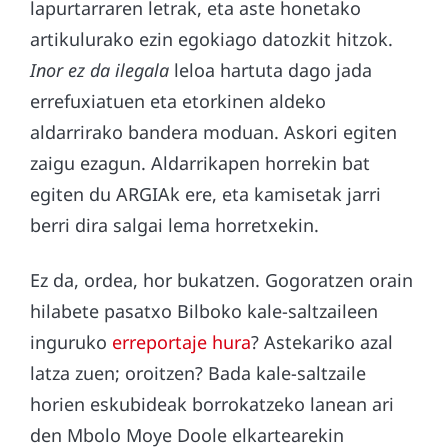
lapurtarraren letrak, eta aste honetako
artikulurako ezin egokiago datozkit hitzok.
Inor ez da ilegala
leloa hartuta dago jada
errefuxiatuen eta etorkinen aldeko
aldarrirako bandera moduan. Askori egiten
zaigu ezagun. Aldarrikapen horrekin bat
egiten du ARGIAk ere, eta kamisetak jarri
berri dira salgai lema horretxekin.
Ez da, ordea, hor bukatzen. Gogoratzen orain
hilabete pasatxo Bilboko kale-saltzaileen
inguruko
erreportaje hura
? Astekariko azal
latza zuen; oroitzen? Bada kale-saltzaile
horien eskubideak borrokatzeko lanean ari
den Mbolo Moye Doole elkartearekin