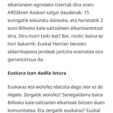
elkarlanean egindako tixertak dira orain
ARGIAren Azokan salgai daudenak. 15
eurogatik eskuratu daitezke, eta horietatik 2
euro Bilboko kale-saltzaileen elkartearentzat
dira. Diru-iturri txiki bat? Bai, noski; baina ez
hori bakarrik: Euskal Herrian beraien
aldarrikapena jendeak jantzita eramatea oso
garrantzitsua da.
Euskara izan dadila lotura
Euskaraz eta wolofez idatzita dago
inor ez da
ilegala
. Zergatik wolofez? Senegaldarra baita
Bilboko kale-saltzailen elkarteak biltzen duen
komunitatea. Eta zergatik euskaraz? Euskal