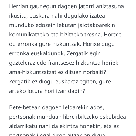
Herrian gaur egun dagoen jatorri aniztasuna
ikusita, euskara nahi dugulako izatea
munduko edozein lekutan jaiotakoarekin
komunikatzeko eta bizitzeko tresna. Hortxe
du erronka gure hizkuntzak. Horixe dugu
erronka euskaldunok. Zergatik egin
gazteleraz edo frantsesez hizkuntza horiek
ama-hizkuntzatzat ez dituen norbaiti?
Zergatik ez diogu euskaraz egiten, gure
arteko lotura hori izan dadin?
Bete-betean dagoen leloarekin ados,
pertsonak munduan libre ibiltzeko eskubidea
aldarrikatu nahi da ekintza honekin, eta ez
pertsonak ilegal diren aitzakian dirua