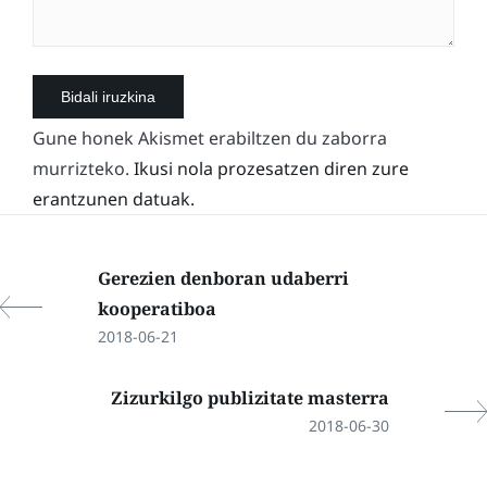
Gune honek Akismet erabiltzen du zaborra
murrizteko.
Ikusi nola prozesatzen diren zure
erantzunen datuak.
Gerezien denboran udaberri
kooperatiboa
2018-06-21
Zizurkilgo publizitate masterra
2018-06-30