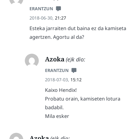
ERANTZUN
2018-06-30,
21:27
Esteka jarraiten dut baina ez da kamiseta
agertzen. Agortu al da?
Azoka
(e)k dio:
ERANTZUN
2018-07-03,
15:12
Kaixo Hendix!
Probatu orain, kamiseten lotura
badabil.
Mila esker
Azoka
(e)k dio: