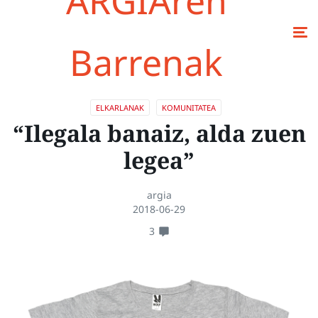
ARGIAren
Barrenak
ELKARLANAK
KOMUNITATEA
“Ilegala banaiz, alda zuen
legea”
argia
2018-06-29
3