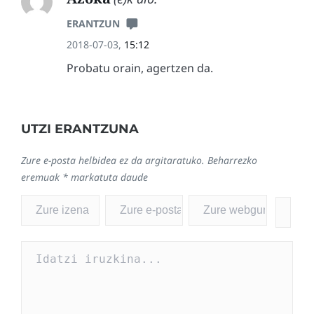
ERANTZUN
2018-07-03,
15:12
Probatu orain, agertzen da.
UTZI ERANTZUNA
Zure e-posta helbidea ez da argitaratuko.
Beharrezko
eremuak
*
markatuta daude