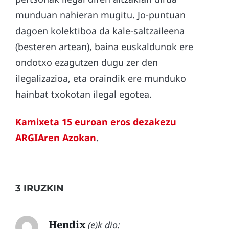
munduan nahieran mugitu. Jo-puntuan
dagoen kolektiboa da kale-saltzaileena
(besteren artean), baina euskaldunok ere
ondotxo ezagutzen dugu zer den
ilegalizazioa, eta oraindik ere munduko
hainbat txokotan ilegal egotea.
Kamixeta 15 euroan eros dezakezu
ARGIAren Azokan
.
3 IRUZKIN
Hendix
(e)k dio: