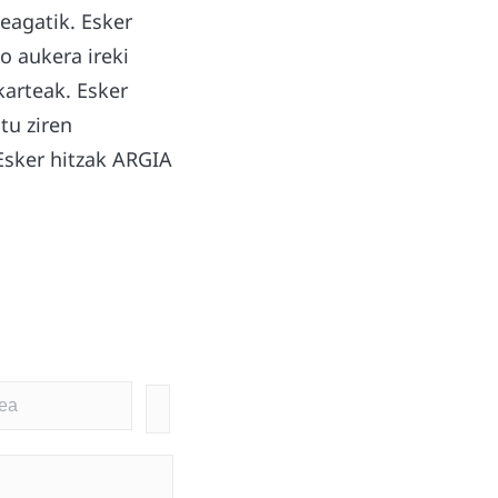
eagatik. Esker
o aukera ireki
karteak. Esker
tu ziren
 Esker hitzak ARGIA