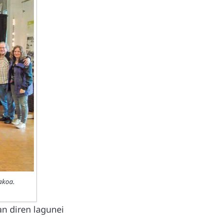
akoa.
an diren lagunei