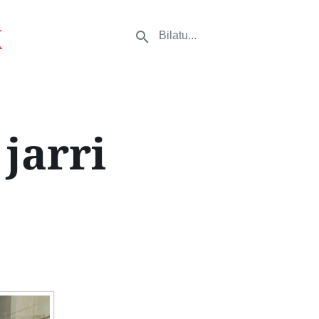
k
jarri