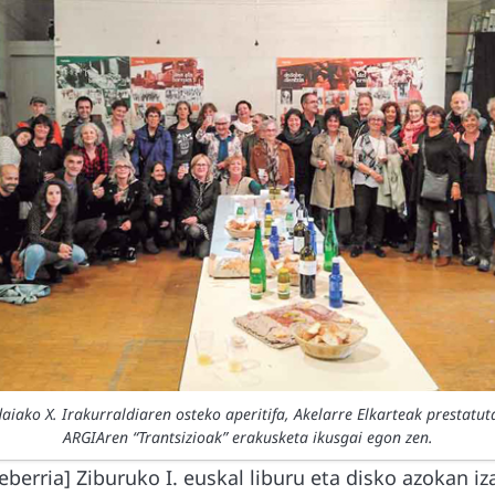
aiako X. Irakurraldiaren osteko aperitifa, Akelarre Elkarteak prestatut
ARGIAren “Trantsizioak” erakusketa ikusgai egon zen.
xeberria] Ziburuko I. euskal liburu eta disko azokan iz