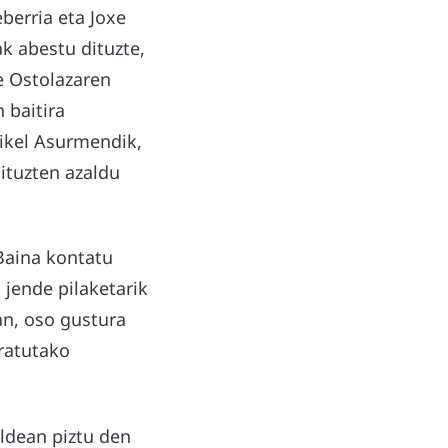
berria eta Joxe
k abestu dituzte,
te Ostolazaren
 baitira
Mikel Asurmendik,
ituzten azaldu
 Baina kontatu
 jende pilaketarik
an, oso gustura
uratutako
ldean piztu den