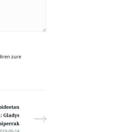
diren zure
bideetan
: Gladys
piperrak
019-06-14