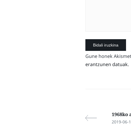
Gune honek Akismet 
erantzunen datuak.
1968ko 
2019-06-