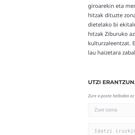
giroarekin eta me
hitzak dituzte zo
dietelako bi ekita
hitzak Ziburuko az
kulturzaleentzat. 
lau haizetara zaba
UTZI ERANTZUN
Zure e-posta helbidea ez