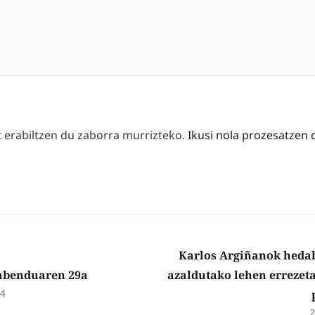
erabiltzen du zaborra murrizteko.
Ikusi nola prozesatzen 
Karlos Argiñanok heda
abenduaren 29a
azaldutako lehen errezeta
14
2