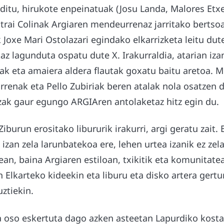
 ditu, hirukote enpeinatuak (Josu Landa, Malores Etxe
trai Colinak Argiaren mendeurrenaz jarritako bertsoa
 Joxe Mari Ostolazari egindako elkarrizketa leitu du
 lagunduta ospatu dute X. Irakurraldia, atarian izan
oak eta amaiera aldera flautak goxatu baitu aretoa. 
renak eta Pello Zubiriak beren atalak nola osatzen d
zak gaur egungo ARGIAren antolaketaz hitz egin du.
iburun erositako libururik irakurri, argi geratu zait.
 izan zela larunbatekoa ere, lehen urtea izanik ez zela
an, baina Argiaren estiloan, txikitik eta komunitate
n Elkarteko kideekin eta liburu eta disko artera gert
ztiekin.
 oso eskertuta dago azken asteetan Lapurdiko kosta