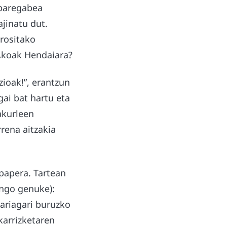
 paregabea
ajinatu dut.
erositako
IAkoak Hendaiara?
zioak!”, erantzun
ai bat hartu eta
akurleen
rena aitzakia
-papera. Tartean
ango genuke):
ariagari buruzko
karrizketaren