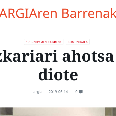
ARGIAren Barrena
1919-2019 MENDEURRENA
KOMUNITATEA
zkariari ahotsa 
diote
argia
2019-06-14
0