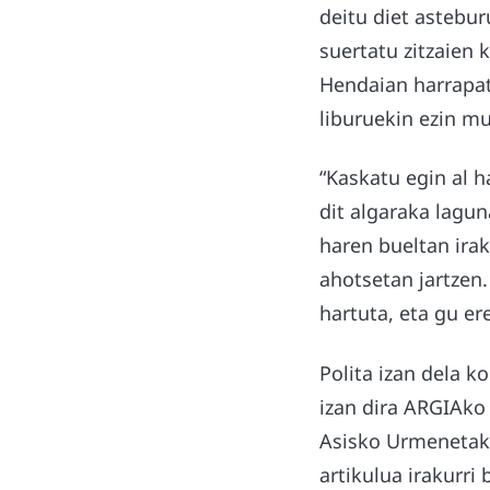
deitu diet astebu
suertatu zitzaien 
Hendaian harrapatu
liburuekin ezin m
“Kaskatu egin al h
dit algaraka lagu
haren bueltan irak
ahotsetan jartzen
hartuta, eta gu er
Polita izan dela k
izan dira ARGIAko
Asisko Urmenetak 
artikulua irakurri