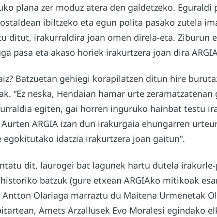
ruko plana zer moduz atera den galdetzeko. Eguraldi
kostaldean ibiltzeko eta egun polita pasako zutela im
 ditut, irakurraldira joan omen direla-eta. Ziburun 
uga pasa eta akaso horiek irakurtzera joan dira ARG
aiz? Batzuetan gehiegi korapilatzen ditun hire buruta
nak. “Ez neska, Hendaian hamar urte zeramatzatenan g
urraldia egiten, gai horren inguruko hainbat testu ir
. Aurten ARGIA izan dun irakurgaia ehungarren urteur
e egokitutako idatzia irakurtzera joan gaitun”.
ontatu dit, laurogei bat lagunek hartu dutela irakurle
 historiko batzuk (gure etxean ARGIAko mitikoak es
Antton Olariaga marraztu du Maitena Urmenetak Ol
 bitartean, Amets Arzallusek Evo Moralesi egindako el