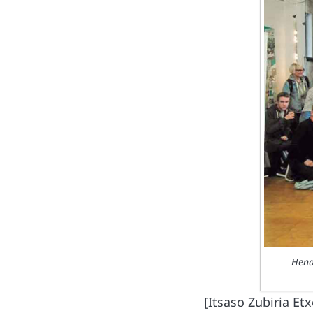
Hend
[Itsaso Zubiria Et