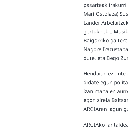
pasarteak irakurri
Mari Ostolaza) Sus
Lander Arbelaitzek
gertukoek… Musikaz
Baigorriko gaiter
Nagore Irazustabar
dute, eta Bego Zu
Hendaian ez dute Z
didate egun polita
izan mahaien aurre
egon zirela Baltsa
ARGIAren lagun gu
ARGIAko lantaldea