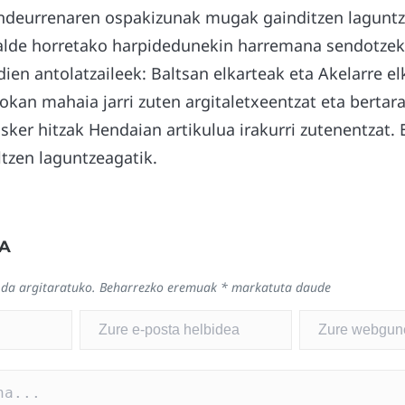
ndeurrenaren ospakizunak mugak gainditzen laguntz
nalde horretako harpidedunekin harremana sendotzek
ldien antolatzaileek: Baltsan elkarteak eta Akelarre el
okan mahaia jarri zuten argitaletxeentzat eta bertara
Esker hitzak Hendaian artikulua irakurri zutenentzat.
ltzen laguntzeagatik.
A
 da argitaratuko.
Beharrezko eremuak
*
markatuta daude