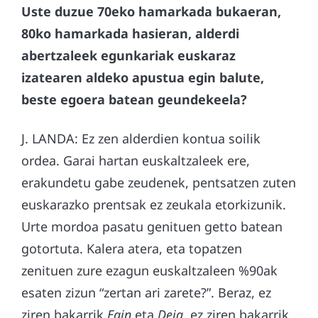
Uste duzue 70eko hamarkada bukaeran,
80ko hamarkada hasieran, alderdi
abertzaleek egunkariak euskaraz
izatearen aldeko apustua egin balute,
beste egoera batean geundekeela?
J. LANDA: Ez zen alderdien kontua soilik
ordea. Garai hartan euskaltzaleek ere,
erakundetu gabe zeudenek, pentsatzen zuten
euskarazko prentsak ez zeukala etorkizunik.
Urte mordoa pasatu genituen getto batean
gotortuta. Kalera atera, eta topatzen
zenituen zure ezagun euskaltzaleen %90ak
esaten zizun “zertan ari zarete?”. Beraz, ez
ziren bakarrik
Egin
eta
Deia
, ez ziren bakarrik