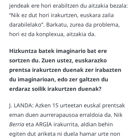
jendeak ere hori erabiltzen du aitzakia bezala:
“Nik ez dut hori irakurtzen, euskara zaila
darabilelako”. Barkatu, zurea da problema,
hori ez da konplexua, aitzakia da.
Hizkuntza batek imaginario bat ere
sortzen du. Zuen ustez, euskarazko
prentsa irakurtzen duenak zer irabazten
du imaginarioan, edo zer galtzen du
erdaraz soilik irakurtzen duenak?
J. LANDA: Azken 15 urteetan euskal prentsak
eman duen aurrerapausoa erraldoia da. Nik
Berria
eta ARGIA irakurrita, aldian behin
egiten dut ariketa ni duela hamar urte non