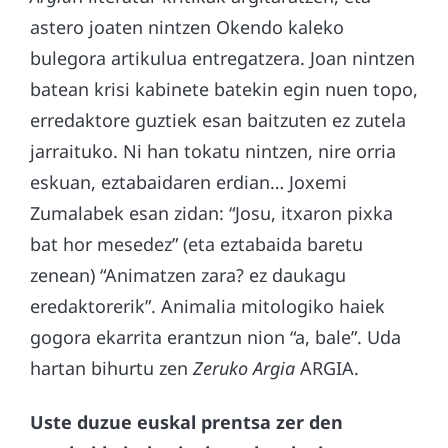
astero joaten nintzen Okendo kaleko
bulegora artikulua entregatzera. Joan nintzen
batean krisi kabinete batekin egin nuen topo,
erredaktore guztiek esan baitzuten ez zutela
jarraituko. Ni han tokatu nintzen, nire orria
eskuan, eztabaidaren erdian… Joxemi
Zumalabek esan zidan: “Josu, itxaron pixka
bat hor mesedez” (eta eztabaida baretu
zenean) “Animatzen zara? ez daukagu
eredaktorerik”. Animalia mitologiko haiek
gogora ekarrita erantzun nion “a, bale”. Uda
hartan bihurtu zen
Zeruko Argia
ARGIA.
Uste duzue euskal prentsa zer den