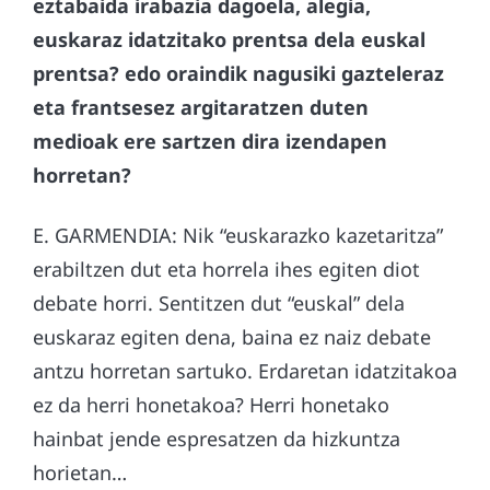
eztabaida irabazia dagoela, alegia,
euskaraz idatzitako prentsa dela euskal
prentsa? edo oraindik nagusiki gazteleraz
eta frantsesez argitaratzen duten
medioak ere sartzen dira izendapen
horretan?
E. GARMENDIA: Nik “euskarazko kazetaritza”
erabiltzen dut eta horrela ihes egiten diot
debate horri. Sentitzen dut “euskal” dela
euskaraz egiten dena, baina ez naiz debate
antzu horretan sartuko. Erdaretan idatzitakoa
ez da herri honetakoa? Herri honetako
hainbat jende espresatzen da hizkuntza
horietan…