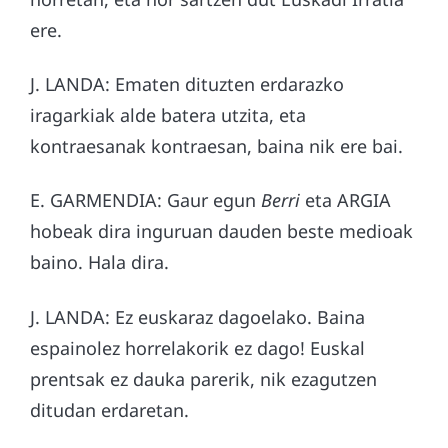
ere.
J. LANDA: Ematen dituzten erdarazko
iragarkiak alde batera utzita, eta
kontraesanak kontraesan, baina nik ere bai.
E. GARMENDIA: Gaur egun
Berri
eta ARGIA
hobeak dira inguruan dauden beste medioak
baino. Hala dira.
J. LANDA: Ez euskaraz dagoelako. Baina
espainolez horrelakorik ez dago! Euskal
prentsak ez dauka parerik, nik ezagutzen
ditudan erdaretan.