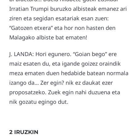
Irratian Trumpi buruzko albisteak emanez ari
ziren eta segidan esatariak esan zuen:
“Gatozen etxera” eta hor non hasten den
Malagako albiste bat ematen!
J. LANDA: Hori egunero. “Goian bego” ere
maiz esaten du, eta igande goizez oraindik
meza ematen duen hedabide batean normala
izango da… Zer egin? nik ez daukat ezer
proposatzeko. Zuek egin nahi duzuena eta
nik gozatu egingo dut.
2 IRUZKIN