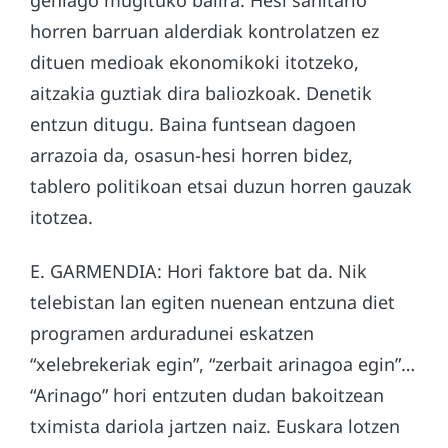
horren barruan alderdiak kontrolatzen ez
dituen medioak ekonomikoki itotzeko,
aitzakia guztiak dira baliozkoak. Denetik
entzun ditugu. Baina funtsean dagoen
arrazoia da, osasun-hesi horren bidez,
tablero politikoan etsai duzun horren gauzak
itotzea.
E. GARMENDIA: Hori faktore bat da. Nik
telebistan lan egiten nuenean entzuna diet
programen arduradunei eskatzen
“xelebrekeriak egin”, “zerbait arinagoa egin”…
“Arinago” hori entzuten dudan bakoitzean
tximista dariola jartzen naiz. Euskara lotzen