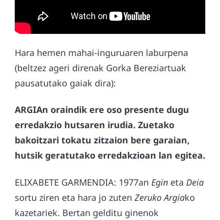
Hara hemen mahai-inguruaren laburpena
(beltzez ageri direnak Gorka Bereziartuak
pausatutako gaiak dira):
ARGIAn oraindik ere oso presente dugu
erredakzio hutsaren irudia. Zuetako
bakoitzari tokatu zitzaion bere garaian,
hutsik geratutako erredakzioan lan egitea.
ELIXABETE GARMENDIA: 1977an
Egin
eta
Deia
sortu ziren eta hara jo zuten
Zeruko Argia
ko
kazetariek. Bertan gelditu ginenok