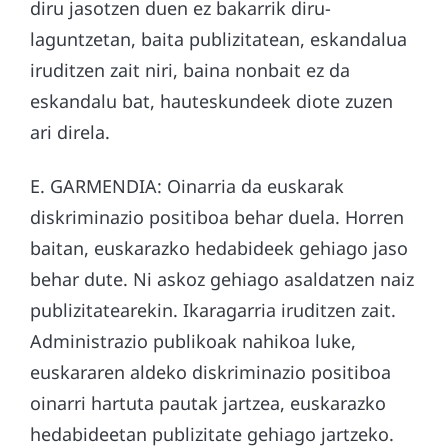
diru jasotzen duen ez bakarrik diru-
laguntzetan, baita publizitatean, eskandalua
iruditzen zait niri, baina nonbait ez da
eskandalu bat, hauteskundeek diote zuzen
ari direla.
E. GARMENDIA: Oinarria da euskarak
diskriminazio positiboa behar duela. Horren
baitan, euskarazko hedabideek gehiago jaso
behar dute. Ni askoz gehiago asaldatzen naiz
publizitatearekin. Ikaragarria iruditzen zait.
Administrazio publikoak nahikoa luke,
euskararen aldeko diskriminazio positiboa
oinarri hartuta pautak jartzea, euskarazko
hedabideetan publizitate gehiago jartzeko.