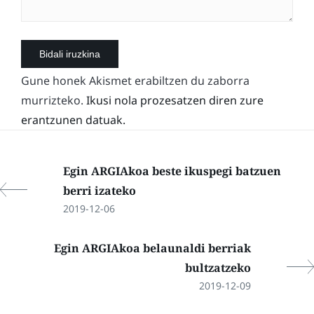
Gune honek Akismet erabiltzen du zaborra
murrizteko.
Ikusi nola prozesatzen diren zure
erantzunen datuak.
Egin ARGIAkoa beste ikuspegi batzuen
berri izateko
2019-12-06
Egin ARGIAkoa belaunaldi berriak
bultzatzeko
2019-12-09