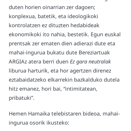
duten horien oinarrian zer dagoen;
konplexua, batetik, eta ideologikoki
kontrolatzen ez dituzten hedabideak
ekonomikoki ito nahia, bestetik. Egun euskal
prentsak zer ematen dien adierazi dute eta
mahai-ingurua bukatu dute Bereziartuak
ARGIAz atera berri duen
Ez gara neutralak
liburua harturik, eta hor agertzen direnez
eztabaidatzeko elkarrekin bazkalduko dutela
hitz emanez, hori bai, “intimitatean,
pribatuki”.
Hemen Hamaika telebistaren bideoa, mahai-
ingurua osorik ikusteko: