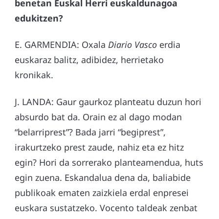
benetan Euskal Herri euskaldunagoa
edukitzen?
E. GARMENDIA: Oxala
Diario Vasco
erdia
euskaraz balitz, adibidez, herrietako
kronikak.
J. LANDA: Gaur gaurkoz planteatu duzun hori
absurdo bat da. Orain ez al dago modan
“belarriprest”? Bada jarri “begiprest”,
irakurtzeko prest zaude, nahiz eta ez hitz
egin? Hori da sorrerako planteamendua, huts
egin zuena. Eskandalua dena da, baliabide
publikoak ematen zaizkiela erdal enpresei
euskara sustatzeko. Vocento taldeak zenbat