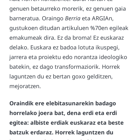
genuen betaurreko morerik, ez genuen gaia
barneratua. Oraingo
Berria
eta ARGIAn,
gustukoen ditudan artikuluen %70en egileak
emakumeak dira. Ez da broma! Ez euskaraz
delako. Euskara ez badoa lotuta ikuspegi,
jarrera eta proiektu edo norantza ideologiko
batekin, ez dago transformaziorik. Horrek
laguntzen du ez bertan goxo gelditzen,
mejoratzen.
Oraindik ere elebitasunarekin badago
horrelako joera bat, dena erdi eta erdi
egitea: albiste erdiak euskaraz eta beste
batzuk erdaraz. Horrek laguntzen du