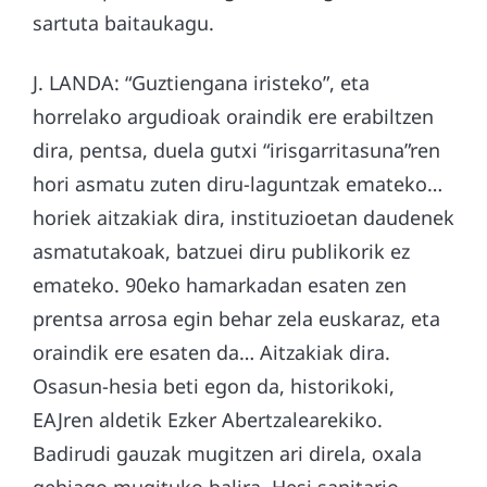
sartuta baitaukagu.
J. LANDA: “Guztiengana iristeko”, eta
horrelako argudioak oraindik ere erabiltzen
dira, pentsa, duela gutxi “irisgarritasuna”ren
hori asmatu zuten diru-laguntzak emateko…
horiek aitzakiak dira, instituzioetan daudenek
asmatutakoak, batzuei diru publikorik ez
emateko. 90eko hamarkadan esaten zen
prentsa arrosa egin behar zela euskaraz, eta
oraindik ere esaten da… Aitzakiak dira.
Osasun-hesia beti egon da, historikoki,
EAJren aldetik Ezker Abertzalearekiko.
Badirudi gauzak mugitzen ari direla, oxala
gehiago mugituko balira. Hesi sanitario