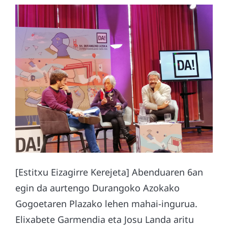
[Estitxu Eizagirre Kerejeta] Abenduaren 6an
egin da aurtengo Durangoko Azokako
Gogoetaren Plazako lehen mahai-ingurua.
Elixabete Garmendia eta Josu Landa aritu