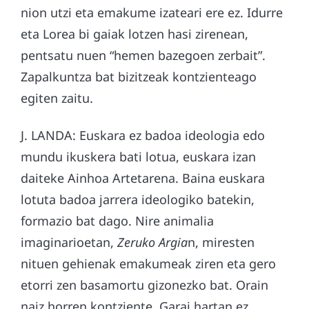
nion utzi eta emakume izateari ere ez. Idurre
eta Lorea bi gaiak lotzen hasi zirenean,
pentsatu nuen “hemen bazegoen zerbait”.
Zapalkuntza bat bizitzeak kontzienteago
egiten zaitu.
J. LANDA: Euskara ez badoa ideologia edo
mundu ikuskera bati lotua, euskara izan
daiteke Ainhoa Artetarena. Baina euskara
lotuta badoa jarrera ideologiko batekin,
formazio bat dago. Nire animalia
imaginarioetan,
Zeruko Argia
n, miresten
nituen gehienak emakumeak ziren eta gero
etorri zen basamortu gizonezko bat. Orain
naiz horren kontziente. Garai hartan ez