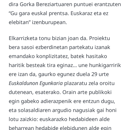
dira Gorka Bereziartuaren puntuei erantzuten
“Gu gara euskal prentsa. Euskaraz eta ez
elebitan” izenburupean.
Elkarrizketa tonu bizian joan da. Proiektu
bera sasoi ezberdinetan partekatu izanak
emandako konplizitatez, batek hasitako
haritik besteak tira eginaz… une hunkigarririk
ere izan da, gaurko egunez duela 29 urte
Euskaldunon Egunkaria
plazaratu zela oroitu
dutenean, esaterako. Orain arte publikoki
egin gabeko adierazpenik ere entzun dugu,
eta solasaldiaren argudio nagusiak gai honi
lotu zaizkio: euskarazko hedabideen alde
beharrean hedabide elebidunen alde egin