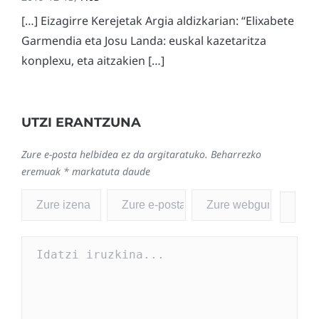
[…] Eizagirre Kerejetak Argia aldizkarian: “Elixabete
Garmendia eta Josu Landa: euskal kazetaritza
konplexu, eta aitzakien […]
UTZI ERANTZUNA
Zure e-posta helbidea ez da argitaratuko.
Beharrezko
eremuak
*
markatuta daude