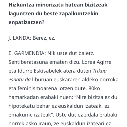
Hizkuntza minorizatu batean bizitzeak
laguntzen du beste zapalkuntzekin
enpatizatzen?
J. LANDA: Berez, ez.
E. GARMENDIA: Nik uste dut baietz.
Sentiberatasuna ematen dizu. Lorea Agirre
eta Idurre Eskisabelek atera duten
Trikua
esnatu da
liburuan euskararen aldeko borroka
eta feminismoarena lotzen dute. 80ko
hamarkadan erabaki nuen: “Nire bizitza ez du
hipotekatu behar ez euskaldun izateak, ez
emakume izateak”. Uste dut ez zidala erabaki
horrek asko iraun, ze euskaldun izateari ez