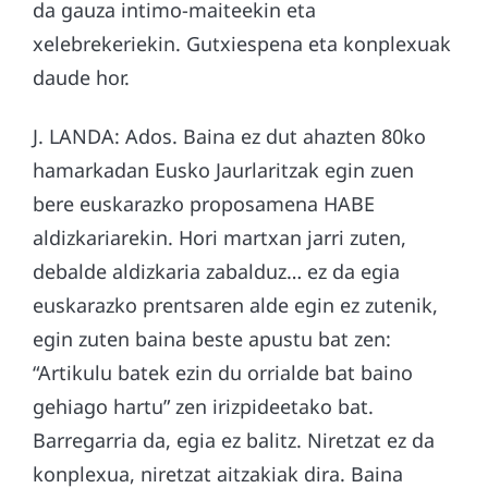
da gauza intimo-maiteekin eta
xelebrekeriekin. Gutxiespena eta konplexuak
daude hor.
J. LANDA: Ados. Baina ez dut ahazten 80ko
hamarkadan Eusko Jaurlaritzak egin zuen
bere euskarazko proposamena HABE
aldizkariarekin. Hori martxan jarri zuten,
debalde aldizkaria zabalduz… ez da egia
euskarazko prentsaren alde egin ez zutenik,
egin zuten baina beste apustu bat zen:
“Artikulu batek ezin du orrialde bat baino
gehiago hartu” zen irizpideetako bat.
Barregarria da, egia ez balitz. Niretzat ez da
konplexua, niretzat aitzakiak dira. Baina