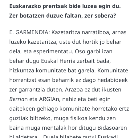
Euskarazko prentsak bide luzea egin du.
Zer botatzen duzue faltan, zer sobera?
E. GARMENDIA: Kazetaritza narratiboa, arnas
luzeko kazetaritza, uste dut hortik jo behar
dela, eta esperimentatu. Oso garbi izan
behar dugu Euskal Herria zerbait bada,
hizkuntza komunitate bat garela. Komunitate
horrentzat esan beharrik ez dago hedabideek
zer garrantzia duten. Arazoa ez dut ikusten
Berria
n eta ARGIAn, nahiz eta beti egin
daitekeen gehiago komunitate horretako ertz
guztiak biltzeko, muga fisikoa kendu zen
baina muga mentalak hor ditugu Bidasoaren
bi aldetara… Duela hilabete gutxi Euskadi