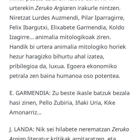
urterekin
Zeruko Argia
ren irakurle nintzen.
Niretzat Lurdes Auzmendi, Pilar Iparragirre,
Felix Ibargutxi, Elixabete Garmendia, Koldo
Izagirre… animalia mitologikoak ziren.
Handik bi urtera animalia mitologiko horiek
hezur haragizko bihurtu ahal izatea,
pribilegioa da, luxua. Egoera ekonomiko
petrala zen baina humanoa oso potentea.
E. GARMENDIA: Zu beste ikasle batzuk bezala
hasi zinen, Pello Zubiria, Iñaki Uria, Kike
Amonarriz…
J. LANDA: Nik sei hilabete nerematzan
Zeruko
Argia
n literatur kritikak argitaratzen, eta