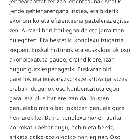
jendearentzat zer zen lehentasuna? Ahalik
jende gehienarengana iristea, eta biderik
ekonomiko eta efizienteena gazteleraz egitea
zen. Arrazoi hori beti egon da eta jarraitzen
du egoten. Eta bestetik, konplexu izugarria
zegoen. Euskal hiztunok eta euskaldunok oso
akonplexatuta gaude, oraindik ere, izan
dugun gutxiespenagatik. Euskaraz bizi
garenok eta euskarazko kazetaritza garatzea
erabaki dugunok oso konbentzituta egon
gara, eta plus bat ere izan da, ikusten
genuelako misio bat jokatzen genuela gure
herriarekiko. Baina konplexu horien aurka
borrokatu behar dugu, behin eta berriz,
ariketa psiko-soziologiko hori eginez. Oso