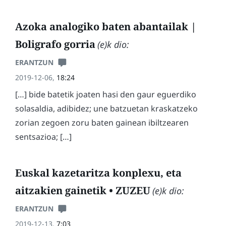
Azoka analogiko baten abantailak |
Boligrafo gorria
(e)k dio:
ERANTZUN
2019-12-06,
18:24
[…] bide batetik joaten hasi den gaur eguerdiko
solasaldia, adibidez; une batzuetan kraskatzeko
zorian zegoen zoru baten gainean ibiltzearen
sentsazioa; […]
Euskal kazetaritza konplexu, eta
aitzakien gainetik • ZUZEU
(e)k dio:
ERANTZUN
2019-12-13,
7:03