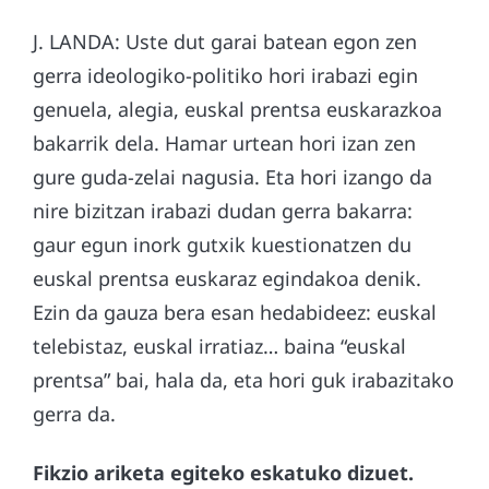
J. LANDA: Uste dut garai batean egon zen
gerra ideologiko-politiko hori irabazi egin
genuela, alegia, euskal prentsa euskarazkoa
bakarrik dela. Hamar urtean hori izan zen
gure guda-zelai nagusia. Eta hori izango da
nire bizitzan irabazi dudan gerra bakarra:
gaur egun inork gutxik kuestionatzen du
euskal prentsa euskaraz egindakoa denik.
Ezin da gauza bera esan hedabideez: euskal
telebistaz, euskal irratiaz… baina “euskal
prentsa” bai, hala da, eta hori guk irabazitako
gerra da.
Fikzio ariketa egiteko eskatuko dizuet.