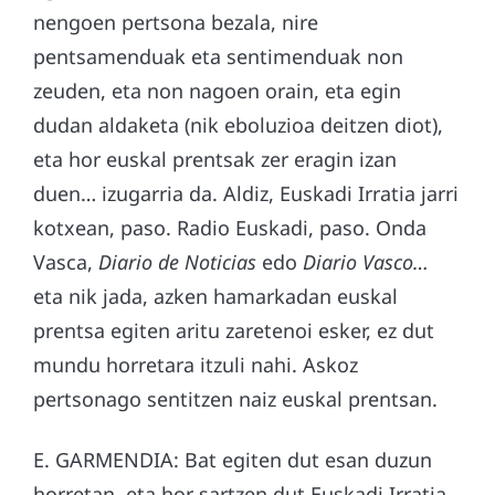
nengoen pertsona bezala, nire
pentsamenduak eta sentimenduak non
zeuden, eta non nagoen orain, eta egin
dudan aldaketa (nik eboluzioa deitzen diot),
eta hor euskal prentsak zer eragin izan
duen… izugarria da. Aldiz, Euskadi Irratia jarri
kotxean, paso. Radio Euskadi, paso. Onda
Vasca,
Diario de Noticias
edo
Diario Vasco…
eta nik jada, azken hamarkadan euskal
prentsa egiten aritu zaretenoi esker, ez dut
mundu horretara itzuli nahi. Askoz
pertsonago sentitzen naiz euskal prentsan.
E. GARMENDIA: Bat egiten dut esan duzun
horretan, eta hor sartzen dut Euskadi Irratia