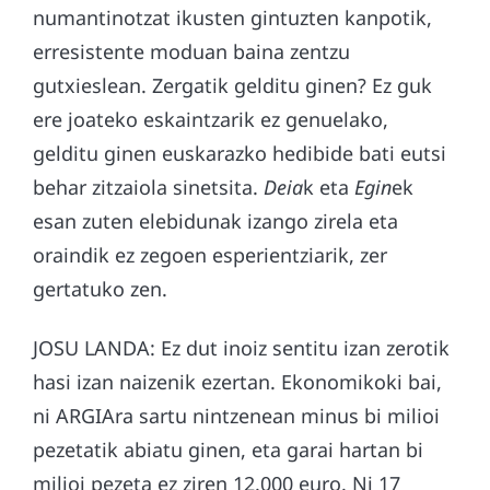
numantinotzat ikusten gintuzten kanpotik,
erresistente moduan baina zentzu
gutxieslean. Zergatik gelditu ginen? Ez guk
ere joateko eskaintzarik ez genuelako,
gelditu ginen euskarazko hedibide bati eutsi
behar zitzaiola sinetsita.
Deia
k eta
Egin
ek
esan zuten elebidunak izango zirela eta
oraindik ez zegoen esperientziarik, zer
gertatuko zen.
JOSU LANDA: Ez dut inoiz sentitu izan zerotik
hasi izan naizenik ezertan. Ekonomikoki bai,
ni ARGIAra sartu nintzenean minus bi milioi
pezetatik abiatu ginen, eta garai hartan bi
milioi pezeta ez ziren 12.000 euro. Ni 17