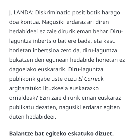
J. LANDA: Diskriminazio positibotik harago
doa kontua. Nagusiki erdaraz ari diren
hedabideei ez zaie dirurik eman behar. Diru-
laguntza inbertsio bat ere bada, eta kasu
horietan inbertsioa zero da, diru-laguntza
bukatzen den egunean hedabide horietan ez
dagoelako euskararik. Diru-laguntza
publikorik gabe uste duzu
El Correo
k
argitaratuko lituzkeela euskarazko
orrialdeak? Ezin zaie dirurik eman euskaraz
publikatu dezaten, nagusiki erdaraz egiten
duten hedabideei.
Balantze bat egiteko eskatuko dizuet.