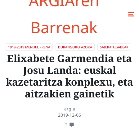
ARGIAren
Barrenak
1919-2019 MENDEURRENA
DURANGOKO AZOKA
SAILKATUGABEAK
Elixabete Garmendia eta
Josu Landa: euskal
kazetaritza konplexu, eta
aitzakien gainetik
argia
2019-12-06
2