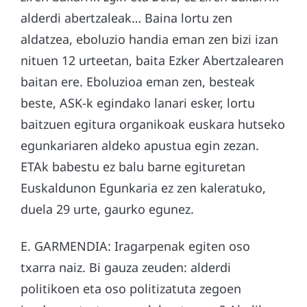
alderdi abertzaleak… Baina lortu zen
aldatzea, eboluzio handia eman zen bizi izan
nituen 12 urteetan, baita Ezker Abertzalearen
baitan ere. Eboluzioa eman zen, besteak
beste, ASK-k egindako lanari esker, lortu
baitzuen egitura organikoak euskara hutseko
egunkariaren aldeko apustua egin zezan.
ETAk babestu ez balu barne egituretan
Euskaldunon Egunkaria ez zen kaleratuko,
duela 29 urte, gaurko egunez.
E. GARMENDIA: Iragarpenak egiten oso
txarra naiz. Bi gauza zeuden: alderdi
politikoen eta oso politizatuta zegoen