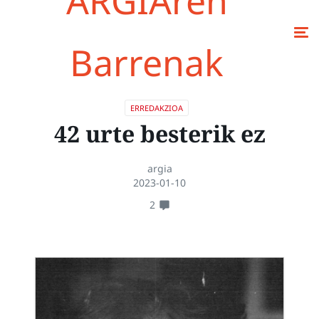
ARGIAren
Barrenak
ERREDAKZIOA
42 urte besterik ez
argia
2023-01-10
2