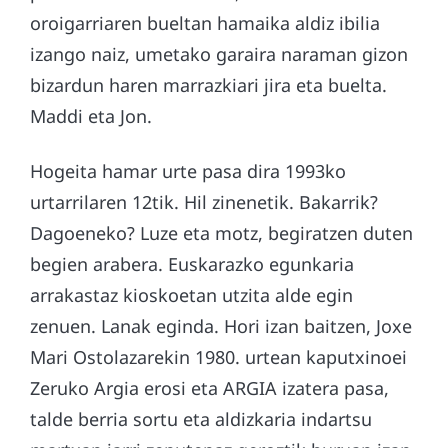
oroigarriaren bueltan hamaika aldiz ibilia
izango naiz, umetako garaira naraman gizon
bizardun haren marrazkiari jira eta buelta.
Maddi eta Jon.
Hogeita hamar urte pasa dira 1993ko
urtarrilaren 12tik. Hil zinenetik. Bakarrik?
Dagoeneko? Luze eta motz, begiratzen duten
begien arabera. Euskarazko egunkaria
arrakastaz kioskoetan utzita alde egin
zenuen. Lanak eginda. Hori izan baitzen, Joxe
Mari Ostolazarekin 1980. urtean kaputxinoei
Zeruko Argia erosi eta ARGIA izatera pasa,
talde berria sortu eta aldizkaria indartsu