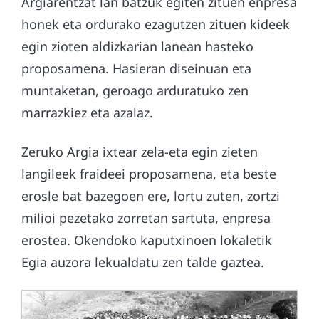
Argiarentzat lan batzuk egiten zituen enpresa
honek eta ordurako ezagutzen zituen kideek
egin zioten aldizkarian lanean hasteko
proposamena. Hasieran diseinuan eta
muntaketan, geroago arduratuko zen
marrazkiez eta azalaz.
Zeruko Argia ixtear zela-eta egin zieten
langileek fraideei proposamena, eta beste
erosle bat bazegoen ere, lortu zuten, zortzi
milioi pezetako zorretan sartuta, enpresa
erostea. Okendoko kaputxinoen lokaletik
Egia auzora lekualdatu zen talde gaztea.