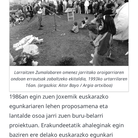
Larraitzen Zumalabaren omenez jarritako oroigarriaren
ondoan errautsak zabaltzeko ekitaldia, 1993ko urtarrilaren
16an. (argazkia: Aitor Bayo / Argia artxiboa)
1986an egin zuen Joxemik euskarazko
egunkariaren lehen proposamena eta
lantalde osoa jarri zuen buru-belarri
proiektuan. Erakundeetatik ahaleginak egin
baziren ere delako euskarazko egunkari