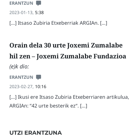
ERANTZUN
2023-01-13,
5:38
[…] Itsaso Zubiria Etxeberriak ARGIAn. […]
Orain dela 30 urte Joxemi Zumalabe
hil zen – Joxemi Zumalabe Fundazioa
(e)k dio:
ERANTZUN
2023-02-27,
10:16
[…] Ikusi ere Itsaso Zubiria Etxeberriaren artikulua,
ARGIAn: “42 urte besterik ez“. […]
UTZI ERANTZUNA