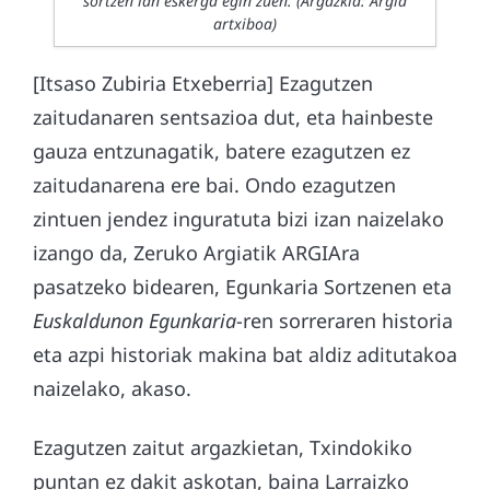
sortzen lan eskerga egin zuen. (Argazkia: Argia
artxiboa)
[Itsaso Zubiria Etxeberria] Ezagutzen
zaitudanaren sentsazioa dut, eta hainbeste
gauza entzunagatik, batere ezagutzen ez
zaitudanarena ere bai. Ondo ezagutzen
zintuen jendez inguratuta bizi izan naizelako
izango da, Zeruko Argiatik ARGIAra
pasatzeko bidearen, Egunkaria Sortzenen eta
Euskaldunon Egunkaria
-ren sorreraren historia
eta azpi historiak makina bat aldiz aditutakoa
naizelako, akaso.
Ezagutzen zaitut argazkietan, Txindokiko
puntan ez dakit askotan, baina Larraizko