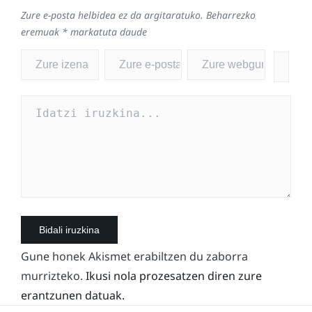
Zure e-posta helbidea ez da argitaratuko.
Beharrezko
eremuak
*
markatuta daude
Gune honek Akismet erabiltzen du zaborra
murrizteko.
Ikusi nola prozesatzen diren zure
erantzunen datuak.