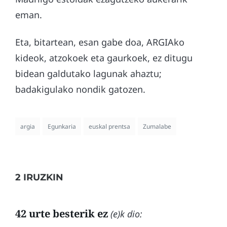
eman.
Eta, bitartean, esan gabe doa, ARGIAko
kideok, atzokoek eta gaurkoek, ez ditugu
bidean galdutako lagunak ahaztu;
badakigulako nondik gatozen.
argia
Egunkaria
euskal prentsa
Zumalabe
2 IRUZKIN
42 urte besterik ez
(e)k dio: