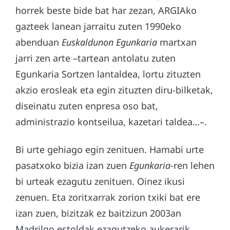
horrek beste bide bat har zezan, ARGIAko
gazteek lanean jarraitu zuten 1990eko
abenduan
Euskaldunon Egunkaria
martxan
jarri zen arte –tartean antolatu zuten
Egunkaria Sortzen lantaldea, lortu zituzten
akzio erosleak eta egin zituzten diru-bilketak,
diseinatu zuten enpresa oso bat,
administrazio kontseilua, kazetari taldea…–.
Bi urte gehiago egin zenituen. Hamabi urte
pasatxoko bizia izan zuen
Egunkaria
-ren lehen
bi urteak ezagutu zenituen. Oinez ikusi
zenuen. Eta zoritxarrak zorion txiki bat ere
izan zuen, bizitzak ez baitzizun 2003an
Madrilgo estoldak ezagutzeko aukerarik