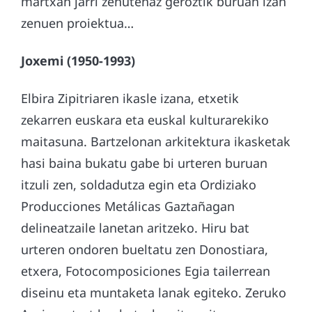
martxan jarri zenutenaz geroztik buruan izan
zenuen proiektua…
Joxemi (1950-1993)
Elbira Zipitriaren ikasle izana, etxetik
zekarren euskara eta euskal kulturarekiko
maitasuna. Bartzelonan arkitektura ikasketak
hasi baina bukatu gabe bi urteren buruan
itzuli zen, soldadutza egin eta Ordiziako
Producciones Metálicas Gaztañagan
delineatzaile lanetan aritzeko. Hiru bat
urteren ondoren bueltatu zen Donostiara,
etxera, Fotocomposiciones Egia tailerrean
diseinu eta muntaketa lanak egiteko. Zeruko