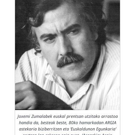
Joxemi Zumalabek euskal prentsan utzitako arrastoa
handia da, besteak beste, 80ko hamarkadan ARGIA
astekaria biziberritzen eta ‘Euskaldunon Egunkaria’