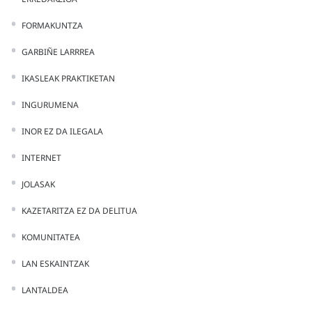
FORMAKUNTZA
GARBIÑE LARRREA
IKASLEAK PRAKTIKETAN
INGURUMENA
INOR EZ DA ILEGALA
INTERNET
JOLASAK
KAZETARITZA EZ DA DELITUA
KOMUNITATEA
LAN ESKAINTZAK
LANTALDEA