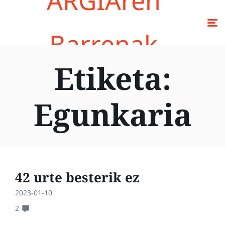
ARGIAren
Barrenak
Etiketa:
Egunkaria
42 urte besterik ez
2023-01-10
2