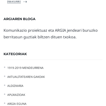
IRAKURRI
ARGIAREN BLOGA
Komunikazio proiektuaz eta ARGIA jendeari buruzko
berritasun guztiak biltzen dituen txokoa.
KATEGORIAK
1919-2019 MENDEURRENA
AKTUALITATEAREN GAKOAK
ALDIZKARIA
APLIKAZIOAK
ARGIA EGUNA