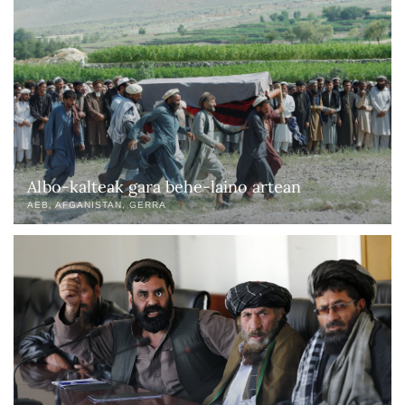
Albo-kalteak gara behe-laino artean
AEB
AFGANISTAN
GERRA