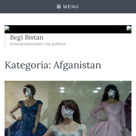
MENU
Begi Bistan
Asterokotasunaren isla grafikoa
Kategoria:
Afganistan