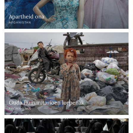
Apartheid ona
AFGANISTAN
Guda humanitarioen lorpenak
AFGANISTAN