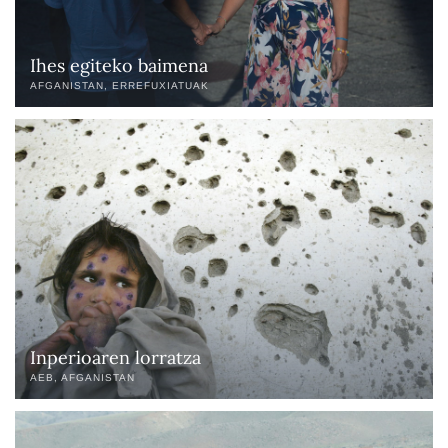
Ihes egiteko baimena
AFGANISTAN
ERREFUXIATUAK
Inperioaren lorratza
AEB
AFGANISTAN